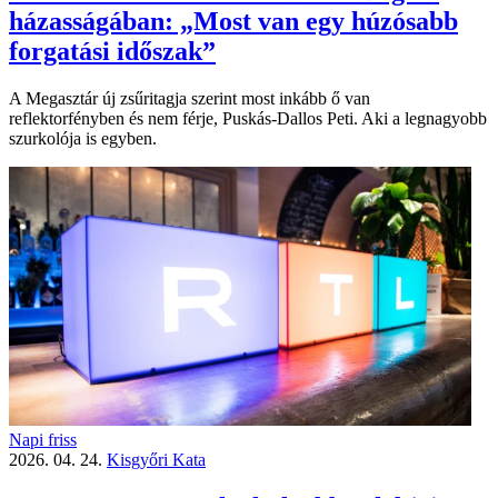
házasságában: „Most van egy húzósabb
forgatási időszak”
A Megasztár új zsűritagja szerint most inkább ő van
reflektorfényben és nem férje, Puskás-Dallos Peti. Aki a legnagyobb
szurkolója is egyben.
Napi friss
2026. 04. 24.
Kisgyőri Kata