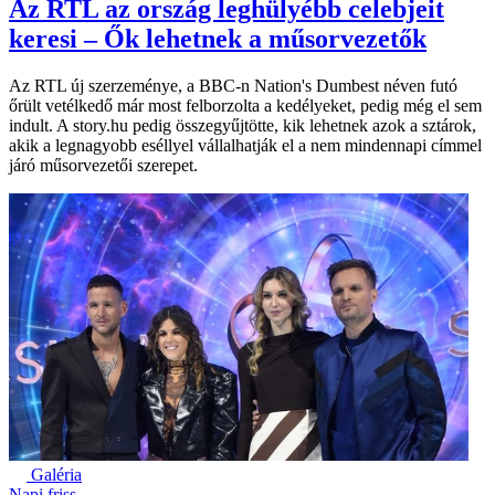
Az RTL az ország leghülyébb celebjeit
keresi – Ők lehetnek a műsorvezetők
Az RTL új szerzeménye, a BBC-n Nation's Dumbest néven futó
őrült vetélkedő már most felborzolta a kedélyeket, pedig még el sem
indult. A story.hu pedig összegyűjtötte, kik lehetnek azok a sztárok,
akik a legnagyobb eséllyel vállalhatják el a nem mindennapi címmel
járó műsorvezetői szerepet.
Galéria
Napi friss