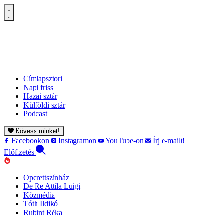
Címlapsztori
Napi friss
Hazai sztár
Külföldi sztár
Podcast
Kövess minket!
Facebookon
Instagramon
YouTube-on
Írj e-mailt!
Előfizetés
Operettszínház
De Re Attila Luigi
Közmédia
Tóth Ildikó
Rubint Réka