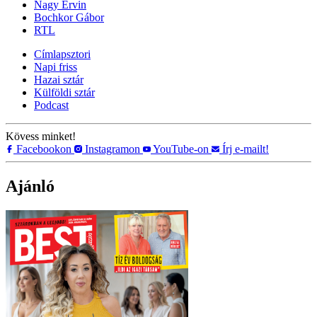
Nagy Ervin
Bochkor Gábor
RTL
Címlapsztori
Napi friss
Hazai sztár
Külföldi sztár
Podcast
Kövess minket!
Facebookon
Instagramon
YouTube-on
Írj e-mailt!
Ajánló