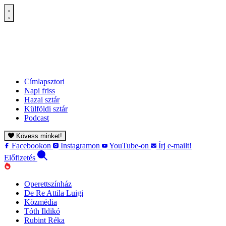
Címlapsztori
Napi friss
Hazai sztár
Külföldi sztár
Podcast
Kövess minket!
Facebookon
Instagramon
YouTube-on
Írj e-mailt!
Előfizetés
Operettszínház
De Re Attila Luigi
Közmédia
Tóth Ildikó
Rubint Réka