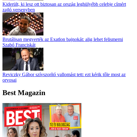
Kiderült, ki lesz ott biztosan az ország leghülyébb celebje címért
zajló versenyben
Brutálisan megverték az Exatlon bajnokát: alig lehet felismerni
Szabó Franciskát
Reviczky Gábor szívszorító vallomást tett: ezt kérik tőle most az
orvosai
Best Magazin