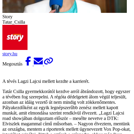
Story
Tatar_Csilla
story.hu
Megosztás
A tévés Lagzi Lajcsi mellett kezdte a karrierét.
Tatár Csilla gyermekkorától kezdve arról ábrándozott, hogy egyszer
a tévében fog szerepelni. A régóta dédelgetett álom végül teljesült,
azonban az idáig vezető út nem mindig volt zökkenőmentes.
Pályakezdőként az egyik legnépszerűbb zenész mellett kapott
munkát, amit elmondása szerint rendkívül élvezett. „Lagzi Lajcsi
road showjában dolgoztam először – mesélte nevetve a DTK:
Elviszlek magammal című műsorban. – Nagyon élveztem, mentünk
az országba, mentem a riporterek mellett úgynevezett Vox Pop-okat,