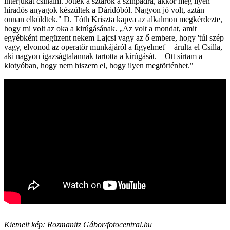
interjúkat csinálni. Jöttek a sztárok a színpadra, akkor még ilyen
híradós anyagok készültek a Dáridóból. Nagyon jó volt, aztán
onnan elküldtek." D. Tóth Kriszta kapva az alkalmon megkérdezte,
hogy mi volt az oka a kirúgásának. „Az volt a mondat, amit
egyébként megüzent nekem Lajcsi vagy az ő embere, hogy 'túl szép
vagy, elvonod az operatőr munkájáról a figyelmet' – árulta el Csilla,
aki nagyon igazságtalannak tartotta a kirúgását. – Ott sírtam a
klotyóban, hogy nem hiszem el, hogy ilyen megtörténhet."
Kiemelt kép: Rozmanitz Gábor/fotocentral.hu