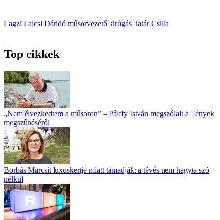
Lagzi Lajcsi
Dáridó
műsorvezető
kirúgás
Tatár Csilla
Top cikkek
„Nem élvezkedtem a műsoron” – Pálffy István megszólalt a Tények
megszűnéséről
Borbás Marcsit luxuskertje miatt támadják: a tévés nem hagyta szó
nélkül