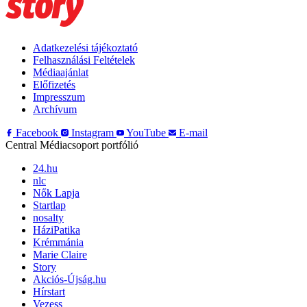
Adatkezelési tájékoztató
Felhasználási Feltételek
Médiaajánlat
Előfizetés
Impresszum
Archívum
Facebook
Instagram
YouTube
E-mail
Central Médiacsoport portfólió
24.hu
nlc
Nők Lapja
Startlap
nosalty
HáziPatika
Krémmánia
Marie Claire
Story
Akciós-Újság.hu
Hírstart
Vezess