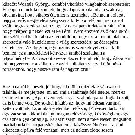
küzdött Wossala György, korábbi vitorlázó világbajnok szeretetéért.
És éppen ennek köszönheti, hogy alaposan kitanulta a szakmát,
olyannyira, hogy sikeres éttermet is üzemeltet. „Bennem volt egy
nagyon erős megfelelési kényszer a külvilág felé, ami nem arról
szólt, hogy az édesanyám vagy az édesapám tudatosan rakta rám,
hogy márpedig neked ezt el kell érni. Nem éreztem az ő oldalukról
pressziót, sokkal inkább azt gondolom, hogy ezt a módot találtam a
szeretetért való küzdelemre: a világ szeretetéért, az édesapám
szeretetéért. Azt hiszem, egy bizonyos szeretetnyelvvé alakult
bennem ez a megfelelési kényszer, amiből szaladtam a
teljesítménybe. Az viszont kevesebbszer fordult elő, hogy édesapám
jól megveregette a vállam, de azért hallottam vissza különböző
forrásokból, hogy büszke rám és nagyon örül.”
Rozina arról is mesélt, jó, hogy sikerült a miértekre válaszokat
találnia, és megfejtette, mi az, ami a szakmája felé terelte, mert ez
szerinte fontos. „Apám vendéglátással, szállodaiparral foglalkozott,
az is benne volt. De sokkal inkább az, hogy mi édesanyámmal
ketten voltunk. És amikor életemben először, 14 évesen tartottam
egy vacsorát, akkor találtam magam először egy közösségben, egy
családban gyakorlatilag. És azt hiszem, nem a tökéletesen megsütött
marhaborda és borpárosítás, hanem a közösség élménye az, ami
elkezdett a pálya felé vonzani, mert ez nekem előtte sosem