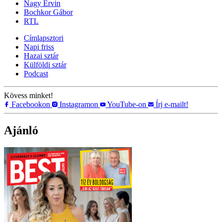
Nagy Ervin
Bochkor Gábor
RTL
Címlapsztori
Napi friss
Hazai sztár
Külföldi sztár
Podcast
Kövess minket!
Facebookon
Instagramon
YouTube-on
Írj e-mailt!
Ajánló