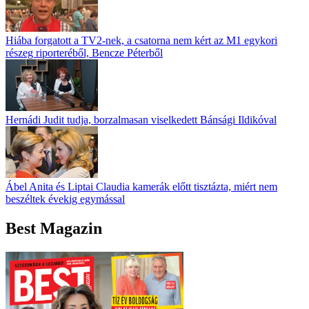
Hiába forgatott a TV2-nek, a csatorna nem kért az M1 egykori
részeg riporteréből, Bencze Péterből
Hernádi Judit tudja, borzalmasan viselkedett Bánsági Ildikóval
Ábel Anita és Liptai Claudia kamerák előtt tisztázta, miért nem
beszéltek évekig egymással
Best Magazin