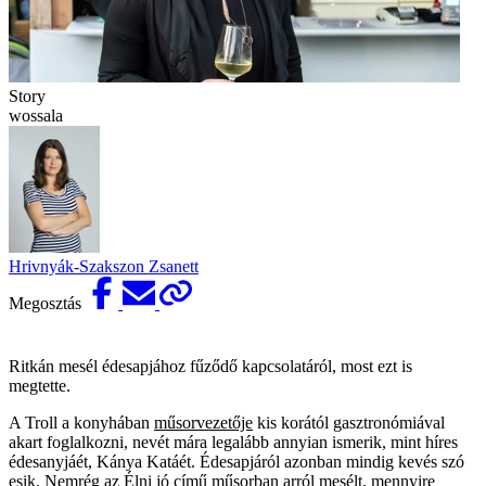
Story
wossala
Hrivnyák-Szakszon Zsanett
Megosztás
Ritkán mesél édesapjához fűződő kapcsolatáról, most ezt is
megtette.
A Troll a konyhában
műsorvezetője
kis korától gasztronómiával
akart foglalkozni, nevét mára legalább annyian ismerik, mint híres
édesanyjáét, Kánya Katáét. Édesapjáról azonban mindig kevés szó
esik. Nemrég
az Élni jó című műsorban
arról mesélt, mennyire