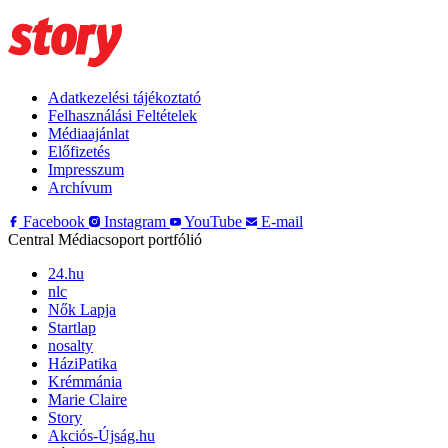
Adatkezelési tájékoztató
Felhasználási Feltételek
Médiaajánlat
Előfizetés
Impresszum
Archívum
Facebook
Instagram
YouTube
E-mail
Central Médiacsoport portfólió
24.hu
nlc
Nők Lapja
Startlap
nosalty
HáziPatika
Krémmánia
Marie Claire
Story
Akciós-Újság.hu