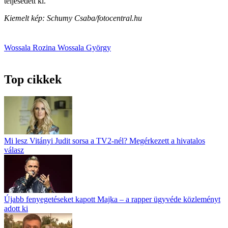
teljesedett ki.”
Kiemelt kép: Schumy Csaba/fotocentral.hu
Wossala Rozina
Wossala György
Top cikkek
Mi lesz Vitányi Judit sorsa a TV2-nél? Megérkezett a hivatalos
válasz
Újabb fenyegetéseket kapott Majka – a rapper ügyvéde közleményt
adott ki