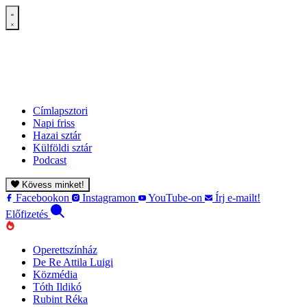
Címlapsztori
Napi friss
Hazai sztár
Külföldi sztár
Podcast
Kövess minket!
Facebookon
Instagramon
YouTube-on
Írj e-mailt!
Előfizetés
Operettszínház
De Re Attila Luigi
Közmédia
Tóth Ildikó
Rubint Réka