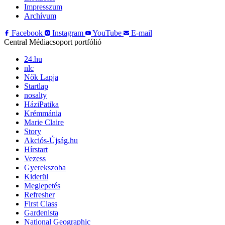
Impresszum
Archívum
Facebook
Instagram
YouTube
E-mail
Central Médiacsoport portfólió
24.hu
nlc
Nők Lapja
Startlap
nosalty
HáziPatika
Krémmánia
Marie Claire
Story
Akciós-Újság.hu
Hírstart
Vezess
Gyerekszoba
Kiderül
Meglepetés
Refresher
First Class
Gardenista
National Geographic