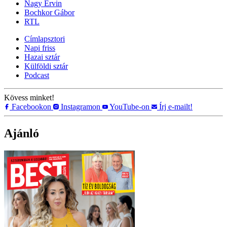
Nagy Ervin
Bochkor Gábor
RTL
Címlapsztori
Napi friss
Hazai sztár
Külföldi sztár
Podcast
Kövess minket!
Facebookon
Instagramon
YouTube-on
Írj e-mailt!
Ajánló