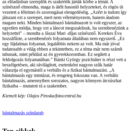
az előadásban szereplők és szakértők járták körbe a témát. A
színésznő elmondta, maga is átélt hasonló helyzeteket, és rögös út
vezetett a félelmei és szorongásai elengedéséig. „Azért is tudom így
játszani ezt a szerepet, mert nem véleményezem, hanem átadom
magam neki. Minden bántalmazó bántalmazott is volt egyszer, az
egyetlen módja, hogy ezt a láncot megszakítsuk, ha szembenézünk a
helyzettel” – mondta a Jászai Mari -díjas színésznő. Kerekes Éva
hozzáfűzte, a szembenézés folyamata általában nem egyszerű. „Ez
egy fájdalmas folyamat, legalábbis nekem az volt. Ma már jóval
tudatosabb a világ ebben a tekintetben, ez a téma már nem számít
tabunak, mint például az én gyerekkoromban. Ez segített a
feldolgozás folyamatában.” Bánki György pszichiáter is részt vett a
beszélgetésen, aki rávilágított, esetenként nagyon szűk határ
választja el egymástól a verbális és a fizikai bántalmazást. „A
bántalmazás egy mintázat, és rengeteg fokozata van. A verbális
bántalmazás, amennyiben sorozatos, nagyon könnyen átcsúszhat
fizikaiba – mutatott rá a szakember.
Kiemelt kép: Olajos Piroska/fotocentral.hu
bántalmazás
színdarab
Top cikkek