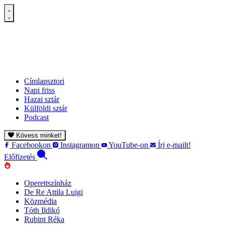
Címlapsztori
Napi friss
Hazai sztár
Külföldi sztár
Podcast
Kövess minket!
Facebookon
Instagramon
YouTube-on
Írj e-mailt!
Előfizetés
Operettszínház
De Re Attila Luigi
Közmédia
Tóth Ildikó
Rubint Réka