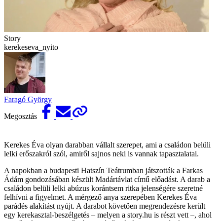
Story
kerekeseva_nyito
Faragó György
Megosztás
Kerekes Éva olyan darabban vállalt szerepet, ami a családon belüli
lelki erőszakról szól, amiről sajnos neki is vannak tapasztalatai.
A napokban a budapesti Hatszín Teátrumban játszották a Farkas
Ádám gondozásában készült Madártávlat című előadást. A darab a
családon belüli lelki abúzus korántsem ritka jelenségére szeretné
felhívni a figyelmet. A mérgező anya szerepében Kerekes Éva
parádés alakítást nyújt. A darabot követően megrendezésre került
egy kerekasztal-beszélgetés – melyen a story.hu is részt vett –, ahol