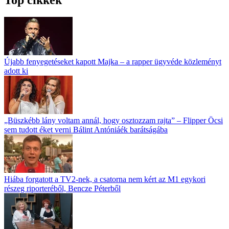
Újabb fenyegetéseket kapott Majka – a rapper ügyvéde közleményt
adott ki
„Büszkébb lány voltam annál, hogy osztozzam rajta” – Flipper Öcsi
sem tudott éket verni Bálint Antóniáék barátságába
Hiába forgatott a TV2-nek, a csatorna nem kért az M1 egykori
részeg riporteréből, Bencze Péterből