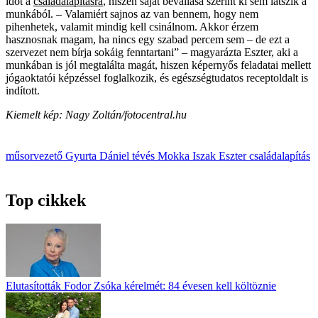
időt a
családalapításra
, hiszen saját bevallása szerint ki sem látszik a
munkából. – Valamiért sajnos az van bennem, hogy nem
pihenhetek, valamit mindig kell csinálnom. Akkor érzem
hasznosnak magam, ha nincs egy szabad percem sem – de ezt a
szervezet nem bírja sokáig fenntartani” – magyarázta Eszter, aki a
munkában is jól megtalálta magát, hiszen képernyős feladatai mellett
jógaoktatói képzéssel foglalkozik, és egészségtudatos receptoldalt is
indított.
Kiemelt kép: Nagy Zoltán/fotocentral.hu
műsorvezető
Gyurta Dániel
tévés
Mokka
Iszak Eszter
családalapítás
Top cikkek
Elutasították Fodor Zsóka kérelmét: 84 évesen kell költöznie