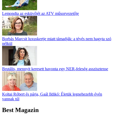
Lemondta az esküvőjét az ATV műsorvezetője
Borbás Marcsit luxuskertje miatt támadják: a tévés nem hagyta szó
nélkül
Brutális, mennyit keresett havonta egy NER-feleség asszisztense
Koltai Róbert és párja, Gaál Ildikó: Életük legnehezebb évén
vannak túl
Best Magazin