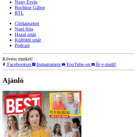
Nagy Ervin
Bochkor Gábor
RTL
Címlapsztori
Napi friss
Hazai sztár
Külföldi sztár
Podcast
Kövess minket!
Facebookon
Instagramon
YouTube-on
Írj e-mailt!
Ajánló