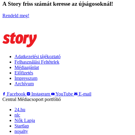
A Story friss számát keresse az újságosoknál!
Rendeld meg!
Adatkezelési tájékoztató
Felhasználási Feltételek
Médiaajánlat
Előfizetés
Impresszum
Archívum
Facebook
Instagram
YouTube
E-mail
Central Médiacsoport portfólió
24.hu
nlc
Nők Lapja
Startlap
nosalty