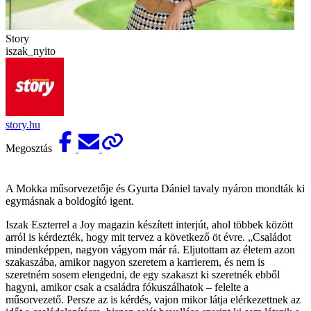
Story
iszak_nyito
story.hu
Megosztás
A Mokka műsorvezetője és Gyurta Dániel tavaly nyáron mondták ki
egymásnak a boldogító igent.
Iszak Eszterrel a Joy magazin készített interjút, ahol többek között
arról is kérdezték, hogy mit tervez a következő öt évre. „Családot
mindenképpen, nagyon vágyom már rá. Eljutottam az életem azon
szakaszába, amikor nagyon szeretem a karrierem, és nem is
szeretném sosem elengedni, de egy szakaszt ki szeretnék ebből
hagyni, amikor csak a családra fókuszálhatok – felelte a
műsorvezető. Persze az is kérdés, vajon mikor látja elérkezettnek az