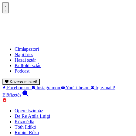
Címlapsztori
Napi friss
Hazai sztár
Külföldi sztár
Podcast
Kövess minket!
Facebookon
Instagramon
YouTube-on
Írj e-mailt!
Előfizetés
Operettszínház
De Re Attila Luigi
Közmédia
Tóth Ildikó
Rubint Réka