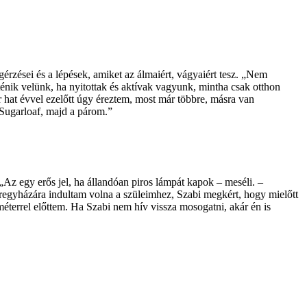
gérzései és a lépések, amiket az álmaiért, vágyaiért tesz. „Nem
ténik velünk, ha nyitottak és aktívak vagyunk, mintha csak otthon
or hat évvel ezelőtt úgy éreztem, most már többre, másra van
a Sugarloaf, majd a párom.”
 „Az egy erős jel, ha állandóan piros lámpát kapok – meséli. –
regyházára indultam volna a szüleimhez, Szabi megkért, hogy mielőtt
terrel előttem. Ha Szabi nem hív vissza mosogatni, akár én is