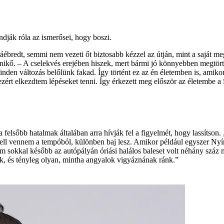
ondják róla az ismerősei, hogy boszi.
áébredt, semmi nem vezeti őt biztosabb kézzel az útján, mint a saját me
 Enikő. – A cselekvés erejében hiszek, mert bármi jó könnyebben megtör
 Minden változás belőlünk fakad. Így történt ez az én életemben is, amik
 ezért elkezdtem lépéseket tenni. Így érkezett meg először az életembe 
a felsőbb hatalmak általában arra hívják fel a figyelmét, hogy lassítson.
ell vennem a tempóból, különben baj lesz. Amikor például egyszer Nyí
sokkal később az autópályán óriási halálos baleset volt néhány száz mé
ik, és tényleg olyan, mintha angyalok vigyáznának ránk.”