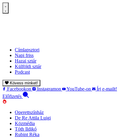
Címlapsztori
Napi friss
Hazai sztár
Külföldi sztár
Podcast
Kövess minket!
Facebookon
Instagramon
YouTube-on
Írj e-mailt!
Előfizetés
Operettszínház
De Re Attila Luigi
Közmédia
Tóth Ildikó
Rubint Réka