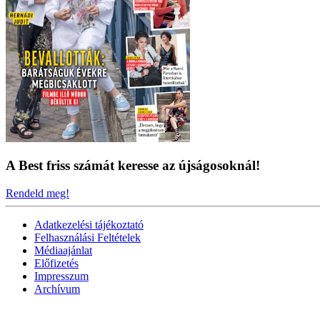
A Best friss számát keresse az újságosoknál!
Rendeld meg!
Adatkezelési tájékoztató
Felhasználási Feltételek
Médiaajánlat
Előfizetés
Impresszum
Archívum