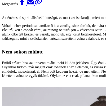
Megosztás
Az énekesnő spirituális beállítottságú, és most azt is elárulja, miért m
Voltak nehéz periódusai, amikor ő is asztrológushoz fordult, de mára r
kívülről kell a csodát várni, az mindig belülről jön – vélekedik Muri
ülünk ölbe tett kézzel, és várjuk, mondjuk, egy jóslat beteljesülését.
szükségem, mint a szólókarrier, tartozni szerettem volna valahová, és
Nem sokon múlott
Enikő erősen hisz az univerzum által neki küldött jelekben. Úgy érzi, 
Olyankor tudom, már megint csak rohanok át az életemen, és vissza k
elindulok, mosogassak el. Nem volt kedvem hozzá, de megtettem. Nem 
lehettem volna az egyik ütköző. Olykor az élet csak pillanatokon múl