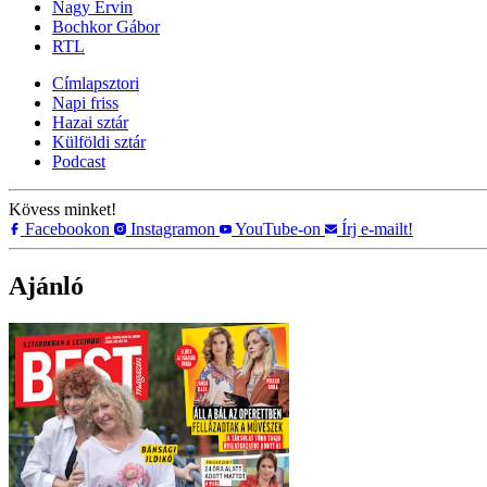
Nagy Ervin
Bochkor Gábor
RTL
Címlapsztori
Napi friss
Hazai sztár
Külföldi sztár
Podcast
Kövess minket!
Facebookon
Instagramon
YouTube-on
Írj e-mailt!
Ajánló