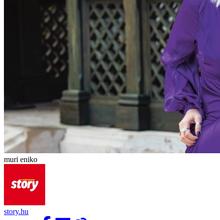
muri eniko
story.hu