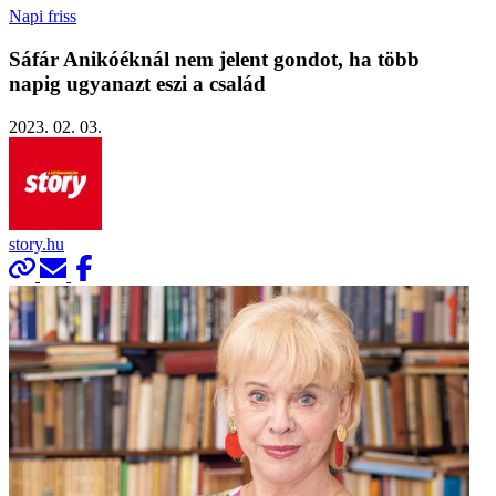
Napi friss
Sáfár Anikóéknál nem jelent gondot, ha több
napig ugyanazt eszi a család
2023. 02. 03.
story.hu