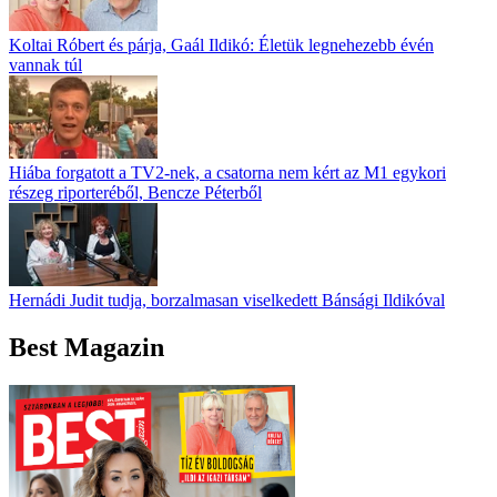
Koltai Róbert és párja, Gaál Ildikó: Életük legnehezebb évén
vannak túl
Hiába forgatott a TV2-nek, a csatorna nem kért az M1 egykori
részeg riporteréből, Bencze Péterből
Hernádi Judit tudja, borzalmasan viselkedett Bánsági Ildikóval
Best Magazin