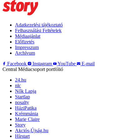
Adatkezelési tájékoztató
Felhasználási Feltételek
Médiaajánlat
Előfizetés
Impresszum
Archívum
Facebook
Instagram
YouTube
E-mail
Central Médiacsoport portfólió
24.hu
nlc
Nők Lapja
Startlap
nosalty
HáziPatika
Krémmánia
Marie Claire
Story
Akciós-Újság.hu
Hírstart