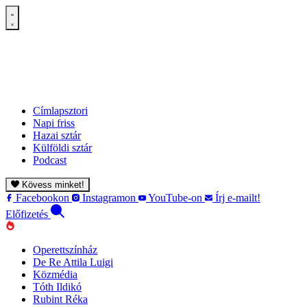
Címlapsztori
Napi friss
Hazai sztár
Külföldi sztár
Podcast
Kövess minket!
Facebookon
Instagramon
YouTube-on
Írj e-mailt!
Előfizetés
Operettszínház
De Re Attila Luigi
Közmédia
Tóth Ildikó
Rubint Réka