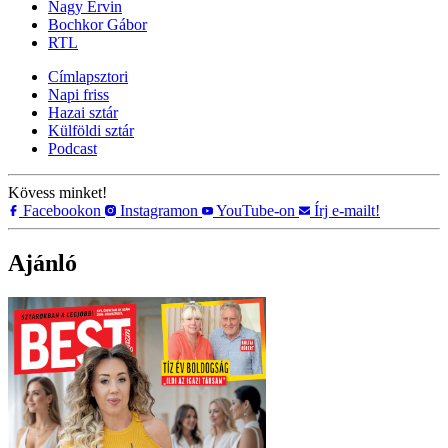
Nagy Ervin
Bochkor Gábor
RTL
Címlapsztori
Napi friss
Hazai sztár
Külföldi sztár
Podcast
Kövess minket!
Facebookon
Instagramon
YouTube-on
Írj e-mailt!
Ajánló