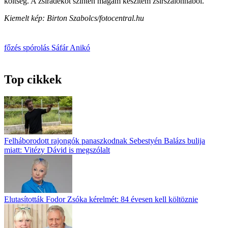
költség. A zsiradékot szintén magam készítem zsírszalonnából.”
Kiemelt kép: Birton Szabolcs/fotocentral.hu
főzés
spórolás
Sáfár Anikó
Top cikkek
Felháborodott rajongók panaszkodnak Sebestyén Balázs bulija
miatt: Vitézy Dávid is megszólalt
Elutasították Fodor Zsóka kérelmét: 84 évesen kell költöznie