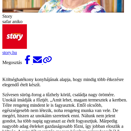
Story
safar aniko
story.hu
Megosztás
Költséghatékony konyhájának alapja, hogy mindig több étkezésre
elegendő ételt készít.
Szívesen sürög-forog a tűzhely körül, családja nagy örömére.
Unokái imádják a főztjét. „Amit lehet, magam termesztek a kertben.
Télre rengeteg mindent le is fagyasztok. Ettől olcsóbb,
egészségesebb nem létezik, noha rengeteg munka van vele. De
megéri, hiszen az unokáim szeretnek enni. Nálunk nem jelent
gondot, ha több napig ugyanazt az ételt fogyasztjuk. Márpedig
nagyobb adag ételeket gazdaságosabb főzni, így jobban eloszlik a