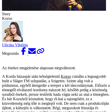
Story
Kozso
Ulicska Viktória
Megosztás
Az énekes megjelenése alaposan megváltozott.
A Korda házaspár után kétségtelenül
Kozso
csinálta a legnagyobb
bulit a Sláger FM színpadán, a Szigeten. Szinte alig volt a
pódiumon, egyből átengedte a terepet a két táncoslánynak. Először a
tömegtől elválasztó kordonra mászott fel, később pedig a közönség
soraiból énekelt, persze testőrök hada vágta neki az utat a tömegben.
És bár Kozsóról köztudott, hogy él-hal a rajongóiért, ez a
közvetlenség még tőle is meglepő volt. De nem csak a produkcióján
újított, a külsején is változtatott. Régi, megszokott frizurája és