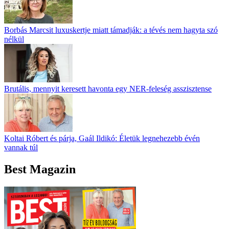
Borbás Marcsit luxuskertje miatt támadják: a tévés nem hagyta szó
nélkül
Brutális, mennyit keresett havonta egy NER-feleség asszisztense
Koltai Róbert és párja, Gaál Ildikó: Életük legnehezebb évén
vannak túl
Best Magazin