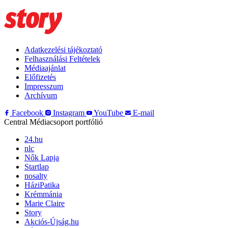
Adatkezelési tájékoztató
Felhasználási Feltételek
Médiaajánlat
Előfizetés
Impresszum
Archívum
Facebook
Instagram
YouTube
E-mail
Central Médiacsoport portfólió
24.hu
nlc
Nők Lapja
Startlap
nosalty
HáziPatika
Krémmánia
Marie Claire
Story
Akciós-Újság.hu