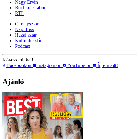
Nagy Ervin
Bochkor Gábor
RTL
Címlapsztori
Napi friss
Hazai sztár
Külföldi sztár
Podcast
Kövess minket!
Facebookon
Instagramon
YouTube-on
Írj e-mailt!
Ajánló