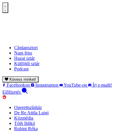
Címlapsztori
Napi friss
Hazai sztár
Külföldi sztár
Podcast
Kövess minket!
Facebookon
Instagramon
YouTube-on
Írj e-mailt!
Előfizetés
Operettszínház
De Re Attila Luigi
Közmédia
Tóth Ildikó
Rubint Réka