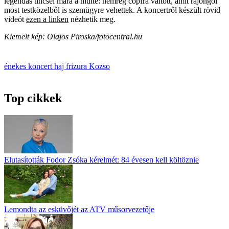
legendás tincsei mára a múlté: nemrég copfra váltott, amit rajongói
most testközelből is szemügyre vehettek. A koncertről készült rövid
videót
ezen a linken
nézhetik meg.
Kiemelt kép: Olajos Piroska/fotocentral.hu
énekes
koncert
haj
frizura
Kozso
Top cikkek
Elutasították Fodor Zsóka kérelmét: 84 évesen kell költöznie
Lemondta az esküvőjét az ATV műsorvezetője