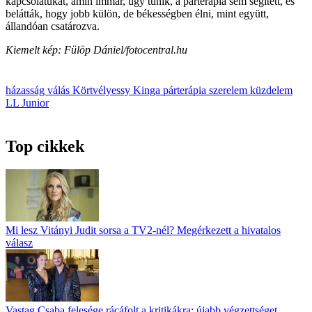
kapcsolatukat, amin immár, úgy tűnik, a párterápia sem segített, és
belátták, hogy jobb külön, de békességben élni, mint együtt,
állandóan csatározva.
Kiemelt kép: Fülöp Dániel/fotocentral.hu
házasság
válás
Körtvélyessy Kinga
párterápia
szerelem
küzdelem
LL Junior
Top cikkek
Mi lesz Vitányi Judit sorsa a TV2-nél? Megérkezett a hivatalos
válasz
Vastag Csaba felesége rácáfolt a kritikákra: újabb végzettséget