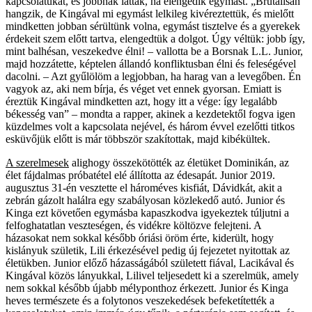
kapcsolatukat, és jobbnak látták, ha elengedik egymást. „Brutálisan
hangzik, de Kingával mi egymást lelkileg kivéreztettük, és mielőtt
mindketten jobban sérültünk volna, egymást tisztelve és a gyerekek
érdekeit szem előtt tartva, elengedtük a dolgot. Úgy véltük: jobb így,
mint balhésan, veszekedve élni! – vallotta be a Borsnak L.L. Junior,
majd hozzátette, képtelen állandó konfliktusban élni és feleségével
dacolni. – Azt gyűlölöm a legjobban, ha harag van a levegőben. Én
vagyok az, aki nem bírja, és véget vet ennek gyorsan. Emiatt is
éreztük Kingával mindketten azt, hogy itt a vége: így legalább
békesség van” – mondta a rapper, akinek a kezdetektől fogva igen
küzdelmes volt a kapcsolata nejével, és három évvel ezelőtti titkos
esküvőjük előtt is már többször szakítottak, majd kibékültek.
A szerelmesek
alighogy összekötötték az életüket Dominikán, az
élet fájdalmas próbatétel elé állította az édesapát. Junior 2019.
augusztus 31-én vesztette el hároméves kisfiát, Dávidkát, akit a
zebrán gázolt halálra egy szabályosan közlekedő autó. Junior és
Kinga ezt követően egymásba kapaszkodva igyekeztek túljutni a
felfoghatatlan veszteségen, és vidékre költözve felejteni. A
házasokat nem sokkal később óriási öröm érte, kiderült, hogy
kislányuk születik, Lili érkezésével pedig új fejezetet nyitottak az
életükben. Junior előző házasságából született fiával, Lacikával és
Kingával közös lányukkal, Lilivel teljesedett ki a szerelmük, amely
nem sokkal később újabb mélyponthoz érkezett. Junior és Kinga
heves természete és a folytonos veszekedések befeketítették a