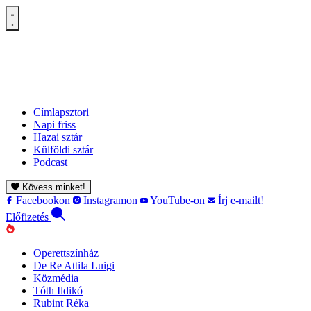
Címlapsztori
Napi friss
Hazai sztár
Külföldi sztár
Podcast
Kövess minket!
Facebookon
Instagramon
YouTube-on
Írj e-mailt!
Előfizetés
Operettszínház
De Re Attila Luigi
Közmédia
Tóth Ildikó
Rubint Réka