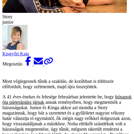
Story
junior
Kisgyőri Kata
Megosztás
Most véglegesnek tűnik a szakítás, de korábban is többször
előfordult, hogy szétmentek, majd újra összejöttek.
A 41 éves énekes és felesége februárban jelentette be, hogy
hónapok
óta párterápiára járnak
annak reményében, hogy megmentsék a
házasságukat. Junior és Kinga akkor azt mondta a Story
magazinnak, hogy bár a szeretetet és a gyűlöletet nagyon vékony
határ választja el egymástól, ők mégis nagy erőkkel dolgoznak azon,
hogy visszataláljanak a másikhoz. Noha eltökélt szándékuk volt a
házasságuk megmentése, úgy tűnik, mégsem sikerült rendezni a