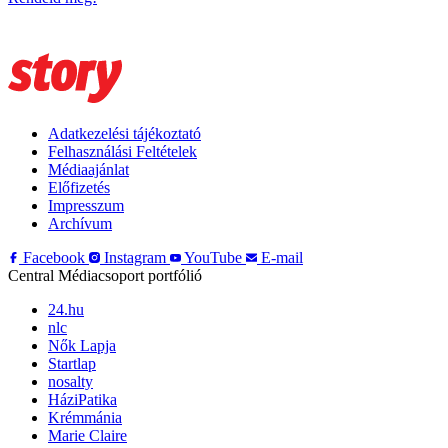
Adatkezelési tájékoztató
Felhasználási Feltételek
Médiaajánlat
Előfizetés
Impresszum
Archívum
Facebook
Instagram
YouTube
E-mail
Central Médiacsoport portfólió
24.hu
nlc
Nők Lapja
Startlap
nosalty
HáziPatika
Krémmánia
Marie Claire