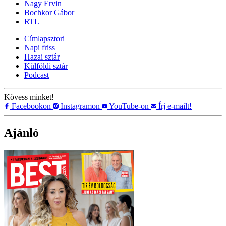
Nagy Ervin
Bochkor Gábor
RTL
Címlapsztori
Napi friss
Hazai sztár
Külföldi sztár
Podcast
Kövess minket!
Facebookon
Instagramon
YouTube-on
Írj e-mailt!
Ajánló