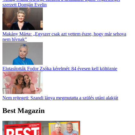
szerzett Domján Evelin
Makány Márta: „Egyszer csak azt vettem észre, hogy már sehova
nem hívnak”
Elutasították Fodor Zsóka kérelmét: 84 évesen kell költöznie
Nem rejtegeti: Szandi lánya megmutatta a szülés utáni alakját
Best Magazin