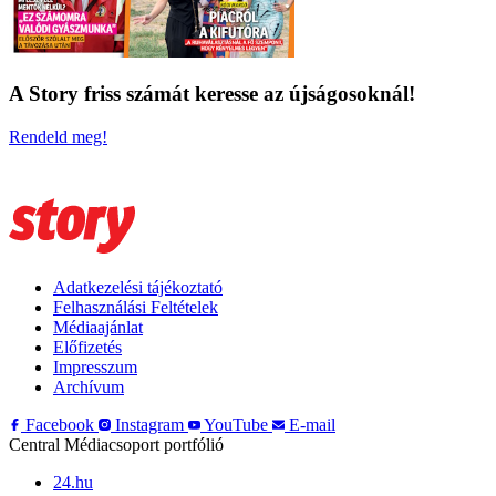
A Story friss számát keresse az újságosoknál!
Rendeld meg!
Adatkezelési tájékoztató
Felhasználási Feltételek
Médiaajánlat
Előfizetés
Impresszum
Archívum
Facebook
Instagram
YouTube
E-mail
Central Médiacsoport portfólió
24.hu