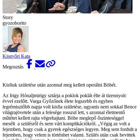
Story
gyozoborito
Kisgyőri Kata
Megosztás
Kisfiuk születése után azonnal meg kellett operálni Böbét.
Az Irigy Hónaljmirigy sztárja a poklok poklát élte át tizennyolc
évvel ezelőtt. Varga Győzőnek élete legszebb és egyben
legrémisztőbb napja volt kisfia születése, ugyanis nem sokkal Bence
világrajövetele után a felesége rosszul lett, s azonnal életmentő
műtétet kellett rajta végrehajtani. Böbe meglepő őszinteséggel
mesélt a szülésről és nem várt komplikációkról. „Végig az volt a
fejemben, hogy csak a gyerek egészséges legyen. Meg sem fordult a
fejemben, hogy velem is történhet valami. Szülés után csak bevittek