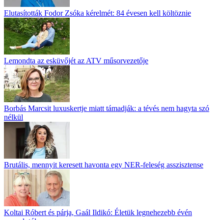
Elutasították Fodor Zsóka kérelmét: 84 évesen kell költöznie
Lemondta az esküvőjét az ATV műsorvezetője
Borbás Marcsit luxuskertje miatt támadják: a tévés nem hagyta szó
nélkül
Brutális, mennyit keresett havonta egy NER-feleség asszisztense
Koltai Róbert és párja, Gaál Ildikó: Életük legnehezebb évén