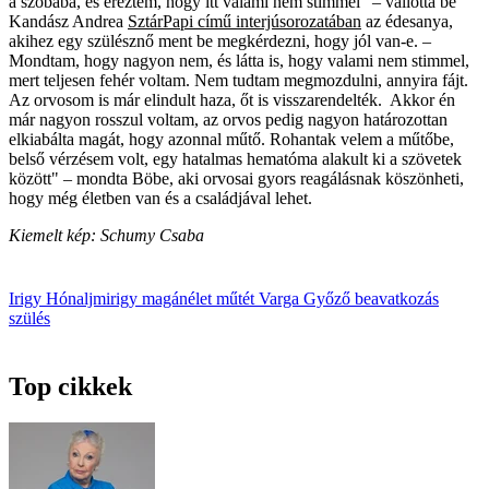
a szobába, és éreztem, hogy itt valami nem stimmel" – vallotta be
Kandász Andrea
SztárPapi című interjúsorozatában
az édesanya,
akihez egy szülésznő ment be megkérdezni, hogy jól van-e. –
Mondtam, hogy nagyon nem, és látta is, hogy valami nem stimmel,
mert teljesen fehér voltam. Nem tudtam megmozdulni, annyira fájt.
Az orvosom is már elindult haza, őt is visszarendelték. Akkor én
már nagyon rosszul voltam, az orvos pedig nagyon határozottan
elkiabálta magát, hogy azonnal műtő. Rohantak velem a műtőbe,
belső vérzésem volt, egy hatalmas hematóma alakult ki a szövetek
között" – mondta Böbe, aki orvosai gyors reagálásnak köszönheti,
hogy még életben van és a családjával lehet.
Kiemelt kép: Schumy Csaba
Irigy Hónaljmirigy
magánélet
műtét
Varga Győző
beavatkozás
szülés
Top cikkek