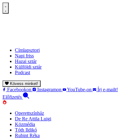
Címlapsztori
Napi friss
Hazai sztár
Külföldi sztár
Podcast
Kövess minket!
Facebookon
Instagramon
YouTube-on
Írj e-mailt!
Előfizetés
Operettszínház
De Re Attila Luigi
Közmédia
Tóth Ildikó
Rubint Réka