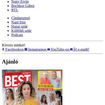
Nagy Ervin
Bochkor Gábor
RTL
Címlapsztori
Napi friss
Hazai sztár
Külföldi sztár
Podcast
Kövess minket!
Facebookon
Instagramon
YouTube-on
Írj e-mailt!
Ajánló