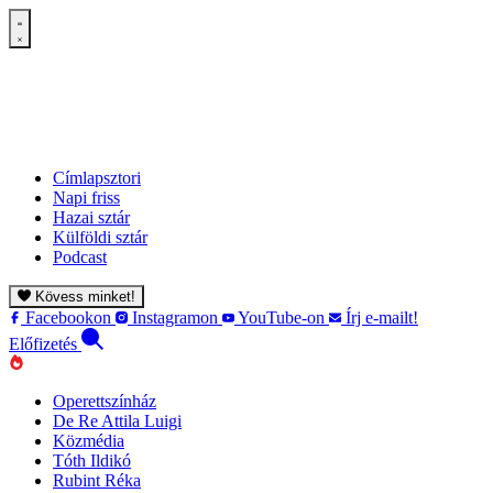
Címlapsztori
Napi friss
Hazai sztár
Külföldi sztár
Podcast
Kövess minket!
Facebookon
Instagramon
YouTube-on
Írj e-mailt!
Előfizetés
Operettszínház
De Re Attila Luigi
Közmédia
Tóth Ildikó
Rubint Réka