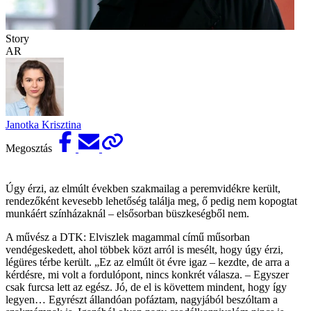
Story
AR
Janotka Krisztina
Megosztás
Úgy érzi, az elmúlt években szakmailag a peremvidékre került,
rendezőként kevesebb lehetőség találja meg, ő pedig nem kopogtat
munkáért színházaknál – elsősorban büszkeségből nem.
A művész a DTK: Elviszlek magammal című műsorban
vendégeskedett, ahol többek közt arról is mesélt, hogy úgy érzi,
légüres térbe került. „Ez az elmúlt öt évre igaz – kezdte, de arra a
kérdésre, mi volt a fordulópont, nincs konkrét válasza. – Egyszer
csak furcsa lett az egész. Jó, de el is követtem mindent, hogy így
legyen… Egyrészt állandóan pofáztam, nagyjából beszóltam a