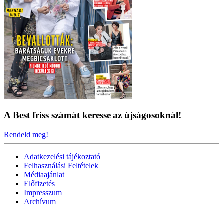
A Best friss számát keresse az újságosoknál!
Rendeld meg!
Adatkezelési tájékoztató
Felhasználási Feltételek
Médiaajánlat
Előfizetés
Impresszum
Archívum