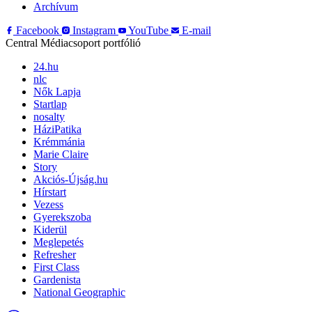
Archívum
Facebook
Instagram
YouTube
E-mail
Central Médiacsoport portfólió
24.hu
nlc
Nők Lapja
Startlap
nosalty
HáziPatika
Krémmánia
Marie Claire
Story
Akciós-Újság.hu
Hírstart
Vezess
Gyerekszoba
Kiderül
Meglepetés
Refresher
First Class
Gardenista
National Geographic