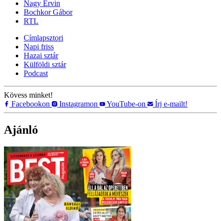
Nagy Ervin
Bochkor Gábor
RTL
Címlapsztori
Napi friss
Hazai sztár
Külföldi sztár
Podcast
Kövess minket!
Facebookon
Instagramon
YouTube-on
Írj e-mailt!
Ajánló