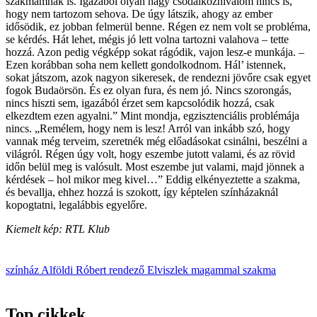
szakmámnak is. Igazából olyan nagy csodálkoznivalóm nincs is,
hogy nem tartozom sehova. De úgy látszik, ahogy az ember
idősödik, ez jobban felmerül benne. Régen ez nem volt se probléma,
se kérdés. Hát lehet, mégis jó lett volna tartozni valahova – tette
hozzá. Azon pedig végképp sokat rágódik, vajon lesz-e munkája. –
Ezen korábban soha nem kellett gondolkodnom. Hál’ istennek,
sokat játszom, azok nagyon sikeresek, de rendezni jövőre csak egyet
fogok Budaörsön. És ez olyan fura, és nem jó. Nincs szorongás,
nincs hiszti sem, igazából érzet sem kapcsolódik hozzá, csak
elkezdtem ezen agyalni.” Mint mondja, egzisztenciális problémája
nincs. „Remélem, hogy nem is lesz! Arról van inkább szó, hogy
vannak még terveim, szeretnék még előadásokat csinálni, beszélni a
világról. Régen úgy volt, hogy eszembe jutott valami, és az rövid
időn belül meg is valósult. Most eszembe jut valami, majd jönnek a
kérdések – hol mikor meg kivel…” Eddig elkényeztette a szakma,
és bevallja, ehhez hozzá is szokott, így képtelen színházaknál
kopogtatni, legalábbis egyelőre.
Kiemelt kép: RTL Klub
színház
Alföldi Róbert
rendező
Elviszlek magammal
szakma
Top cikkek