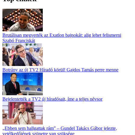
Brutálisan megverték az Exatlon bajnokát: alig lehet felismerni
Szabó Franciskát
Botrány az új TV2 Híradó körül! Gajdos Tamás perre menne
Bejelentették a TV2 új híradósait, íme a teljes névsor
„Ebben sem hallgattak rám” – Gundel Takács Gábor jelezte,
vetélkedőjének szünetre van szüksége