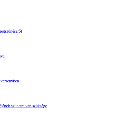
megszűnéséről
lkül
ó versenyben
őjének szünetre van szüksége