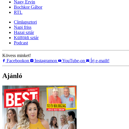
Nagy Ervin
Bochkor Gábor
RTL
Címlapsztori
Napi friss
Hazai sztár
Külföldi sztár
Podcast
Kövess minket!
Facebookon
Instagramon
YouTube-on
Írj e-mailt!
Ajánló