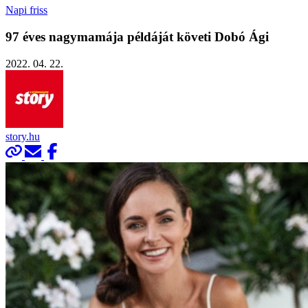
Napi friss
97 éves nagymamája példáját követi Dobó Ági
2022. 04. 22.
story.hu