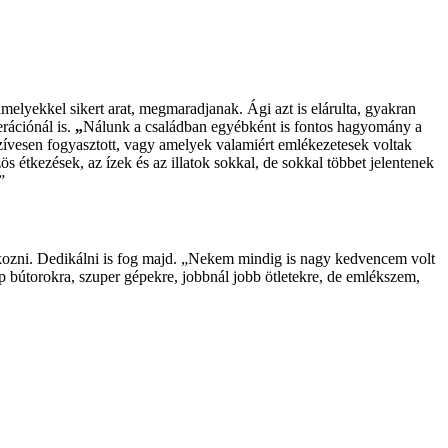
amelyekkel sikert arat, megmaradjanak. Ági azt is elárulta, gyakran
rációnál is.
„
Nálunk a családban egyébként is fontos hagyomány a
zívesen fogyasztott, vagy amelyek valamiért emlékezetesek voltak
 étkezések, az ízek és az illatok sokkal, de sokkal többet jelentenek
”
álkozni. Dedikálni is fog majd. „Nekem mindig is nagy kedvencem volt
p bútorokra, szuper gépekre, jobbnál jobb ötletekre, de emlékszem,