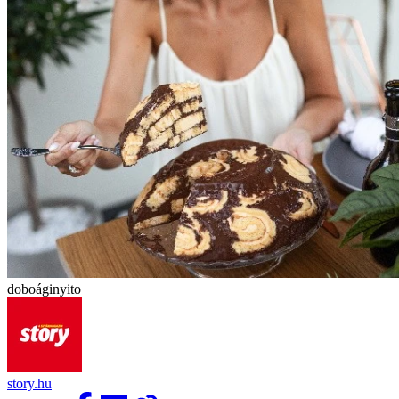
doboáginyito
story.hu