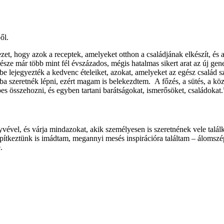
ől.
zet, hogy azok a receptek, amelyeket otthon a családjának elkészít, és 
része már több mint fél évszázados, mégis hatalmas sikert arat az új gene
 lejegyezték a kedvenc ételeiket, azokat, amelyeket az egész család s
szeretnék lépni, ezért magam is belekezdtem. A főzés, a sütés, a közös
es összehozni, és egyben tartani barátságokat, ismerősöket, családokat.
yvével, és várja mindazokat, akik személyesen is szeretnének vele tal
pítkeztünk is imádtam, megannyi mesés inspirációra találtam – álomszé
.