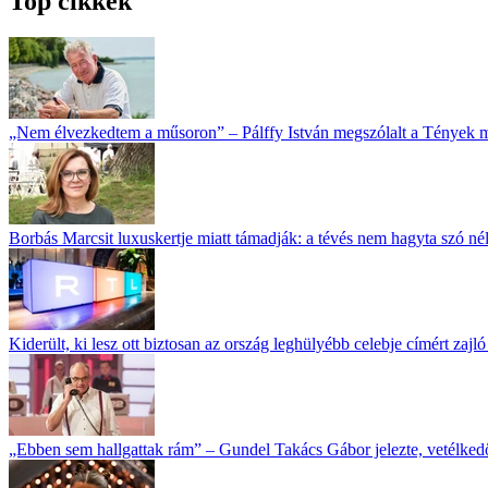
Top cikkek
„Nem élvezkedtem a műsoron” – Pálffy István megszólalt a Tények 
Borbás Marcsit luxuskertje miatt támadják: a tévés nem hagyta szó né
Kiderült, ki lesz ott biztosan az ország leghülyébb celebje címért zajl
„Ebben sem hallgattak rám” – Gundel Takács Gábor jelezte, vetélked