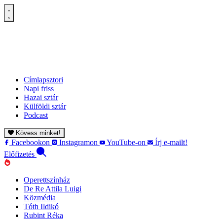
Címlapsztori
Napi friss
Hazai sztár
Külföldi sztár
Podcast
Kövess minket!
Facebookon
Instagramon
YouTube-on
Írj e-mailt!
Előfizetés
Operettszínház
De Re Attila Luigi
Közmédia
Tóth Ildikó
Rubint Réka