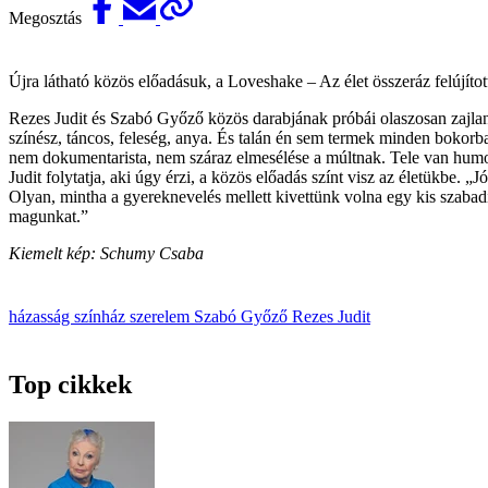
Megosztás
Újra látható közös előadásuk, a Loveshake – Az élet összeráz felújíto
Rezes Judit és Szabó Győző közös darabjának próbái olaszosan zajla
színész, táncos, feleség, anya. És talán én sem termek minden bokorb
nem dokumentarista, nem száraz elmesélése a múltnak. Tele van humor
Judit folytatja, aki úgy érzi, a közös előadás színt visz az életükbe.
Olyan, mintha a gyereknevelés mellett kivettünk volna egy kis szabad
magunkat.”
Kiemelt kép: Schumy Csaba
házasság
színház
szerelem
Szabó Győző
Rezes Judit
Top cikkek