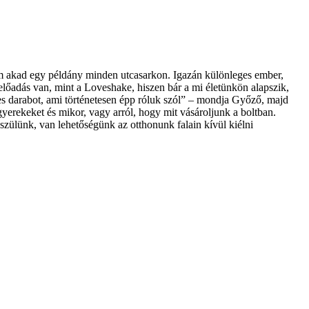
em akad egy példány minden utcasarkon. Igazán különleges ember,
előadás van, mint a Loveshake, hiszen bár a mi életünkön alapszik,
s darabot, ami történetesen épp róluk szól” – mondja Győző, majd
gyerekeket és mikor, vagy arról, hogy mit vásároljunk a boltban.
szülünk, van lehetőségünk az otthonunk falain kívül kiélni