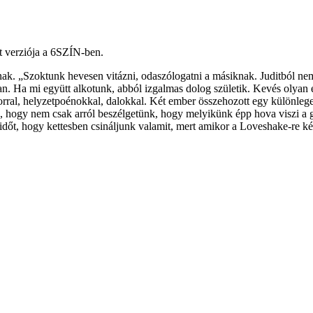
tt verziója a 6SZÍN-ben.
nak. „Szoktunk hevesen vitázni, odaszólogatni a másiknak. Juditból n
an. Ha mi együtt alkotunk, abból izgalmas dolog születik. Kevés olyan 
ral, helyzetpoénokkal, dalokkal. Két ember összehozott egy különlege
 „Jó, hogy nem csak arról beszélgetünk, hogy melyikünk épp hova viszi a 
időt, hogy kettesben csináljunk valamit, mert amikor a Loveshake-re ké