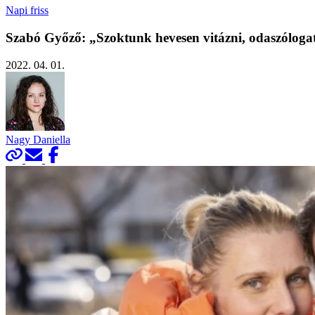
Napi friss
Szabó Győző: „Szoktunk hevesen vitázni, odaszóloga
2022. 04. 01.
Nagy Daniella