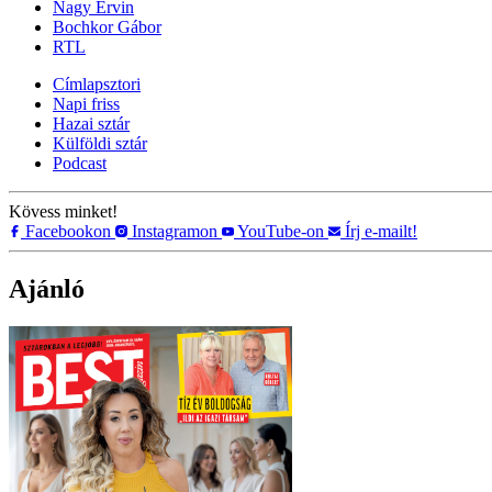
Nagy Ervin
Bochkor Gábor
RTL
Címlapsztori
Napi friss
Hazai sztár
Külföldi sztár
Podcast
Kövess minket!
Facebookon
Instagramon
YouTube-on
Írj e-mailt!
Ajánló