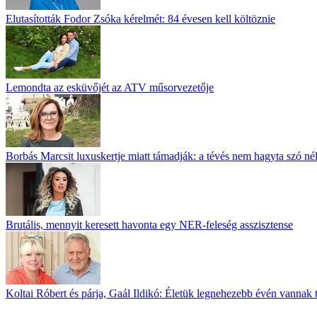
Elutasították Fodor Zsóka kérelmét: 84 évesen kell költöznie
Lemondta az esküvőjét az ATV műsorvezetője
Borbás Marcsit luxuskertje miatt támadják: a tévés nem hagyta szó né
Brutális, mennyit keresett havonta egy NER-feleség asszisztense
Koltai Róbert és párja, Gaál Ildikó: Életük legnehezebb évén vannak 