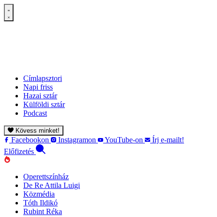
Címlapsztori
Napi friss
Hazai sztár
Külföldi sztár
Podcast
Kövess minket!
Facebookon
Instagramon
YouTube-on
Írj e-mailt!
Előfizetés
Operettszínház
De Re Attila Luigi
Közmédia
Tóth Ildikó
Rubint Réka