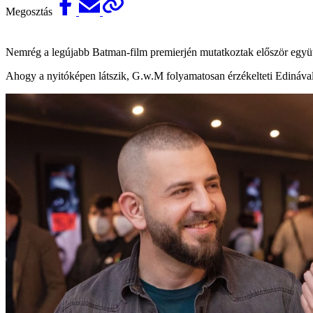
Megosztás
Nemrég a legújabb Batman-film premierjén mutatkoztak először együtt
Ahogy a nyitóképen látszik, G.w.M folyamatosan érzékelteti Edinával,