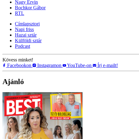
Nagy Ervin
Bochkor Gábor
RTL
Címlapsztori
Napi friss
Hazai sztár
Külföldi sztár
Podcast
Kövess minket!
Facebookon
Instagramon
YouTube-on
Írj e-mailt!
Ajánló