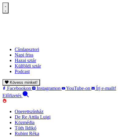
Címlapsztori
Napi friss
Hazai sztár
Külföldi sztár
Podcast
Kövess minket!
Facebookon
Instagramon
YouTube-on
Írj e-mailt!
Előfizetés
Operettszínház
De Re Attila Luigi
Közmédia
Tóth Ildikó
Rubint Réka