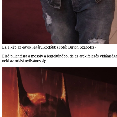
Ez a kép az egyik legárulkodóbb (Fotó: Birton Szabolcs)
Első pillantásra a mosoly a legfeltűnőbb, de az arckifejezés vidámsága
neki az óriási nyilvánosság.