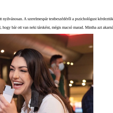
 nyilvánosan. A szerelmespár testbeszédéről a pszichológust kérdeztük
 hogy bár ott van neki társként, mégis macsó marad. Mintha azt akarná 