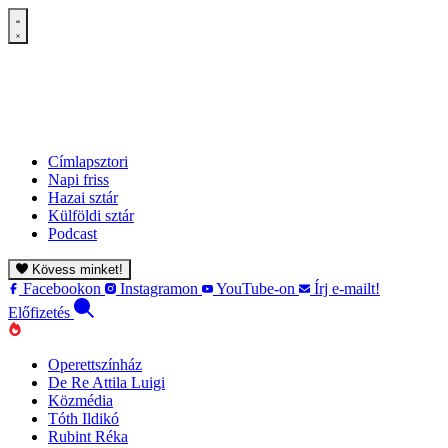
Címlapsztori
Napi friss
Hazai sztár
Külföldi sztár
Podcast
Kövess minket!
Facebookon
Instagramon
YouTube-on
Írj e-mailt!
Előfizetés
Operettszínház
De Re Attila Luigi
Közmédia
Tóth Ildikó
Rubint Réka