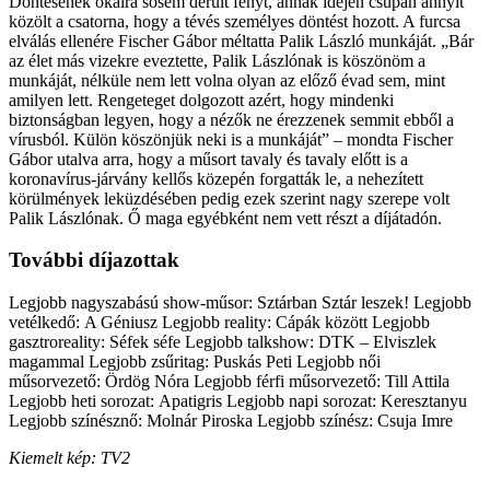
Döntésének okaira sosem derült fényt, annak idején csupán annyit
közölt a csatorna, hogy a tévés személyes döntést hozott. A furcsa
elválás ellenére Fischer Gábor méltatta Palik László munkáját. „Bár
az élet más vizekre eveztette, Palik Lászlónak is köszönöm a
munkáját, nélküle nem lett volna olyan az előző évad sem, mint
amilyen lett. Rengeteget dolgozott azért, hogy mindenki
biztonságban legyen, hogy a nézők ne érezzenek semmit ebből a
vírusból. Külön köszönjük neki is a munkáját” – mondta Fischer
Gábor utalva arra, hogy a műsort tavaly és tavaly előtt is a
koronavírus-járvány kellős közepén forgatták le, a nehezített
körülmények leküzdésében pedig ezek szerint nagy szerepe volt
Palik Lászlónak. Ő maga egyébként nem vett részt a díjátadón.
További díjazottak
Legjobb nagyszabású show-műsor: Sztárban Sztár leszek! Legjobb
vetélkedő: A Géniusz Legjobb reality: Cápák között Legjobb
gasztroreality: Séfek séfe Legjobb talkshow: DTK – Elviszlek
magammal Legjobb zsűritag: Puskás Peti Legjobb női
műsorvezető: Ördög Nóra Legjobb férfi műsorvezető: Till Attila
Legjobb heti sorozat: Apatigris Legjobb napi sorozat: Keresztanyu
Legjobb színésznő: Molnár Piroska Legjobb színész: Csuja Imre
Kiemelt kép: TV2