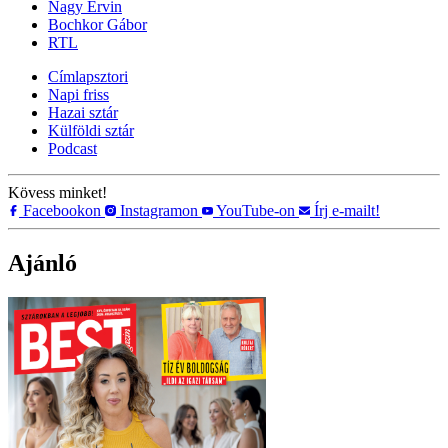
Nagy Ervin
Bochkor Gábor
RTL
Címlapsztori
Napi friss
Hazai sztár
Külföldi sztár
Podcast
Kövess minket!
Facebookon
Instagramon
YouTube-on
Írj e-mailt!
Ajánló