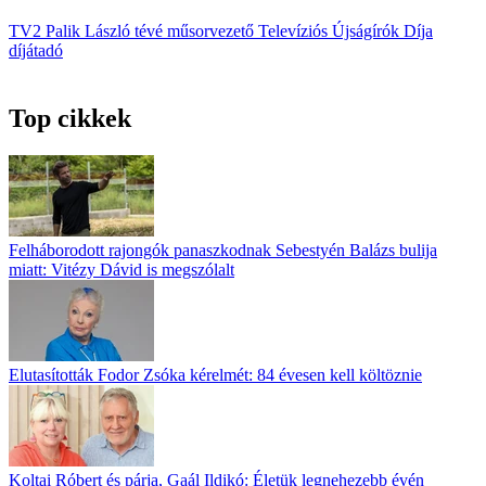
TV2
Palik László
tévé
műsorvezető
Televíziós Újságírók Díja
díjátadó
Top cikkek
Felháborodott rajongók panaszkodnak Sebestyén Balázs bulija
miatt: Vitézy Dávid is megszólalt
Elutasították Fodor Zsóka kérelmét: 84 évesen kell költöznie
Koltai Róbert és párja, Gaál Ildikó: Életük legnehezebb évén