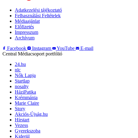
Adatkezelési tájékoztató
Felhasználási Feltételek
Médiaajánlat
Előfizetés
Impresszum
Archívum
Facebook
Instagram
YouTube
E-mail
Central Médiacsoport portfólió
24.hu
nlc
Nők Lapja
Startlap
nosalty
HáziPatika
Krémmánia
Marie Claire
Story
Akciós-Újság.hu
Hírstart
Vezess
Gyerekszoba
Kiderül