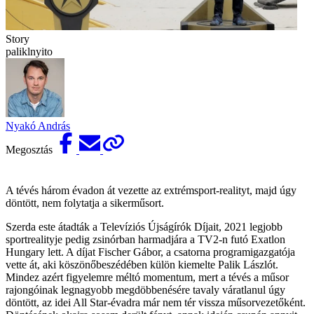
Story
paliklnyito
Nyakó András
Megosztás
A tévés három évadon át vezette az extrémsport-realityt, majd úgy
döntött, nem folytatja a sikerműsort.
Szerda este átadták a Televíziós Újságírók Díjait, 2021 legjobb
sportrealityje pedig zsinórban harmadjára a TV2-n futó Exatlon
Hungary lett. A díjat Fischer Gábor, a csatorna programigazgatója
vette át, aki köszönőbeszédében külön kiemelte Palik Lászlót.
Mindez azért figyelemre méltó momentum, mert a tévés a műsor
rajongóinak legnagyobb megdöbbenésére tavaly váratlanul úgy
döntött, az idei All Star-évadra már nem tér vissza műsorvezetőként.