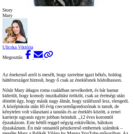
Story
Mary
Ulicska Viktória
Megosztás
Az énekesnő arról is mesélt, hogy szerelme igazi békés, boldog
háttérországot biztosít, hogy ő csak az éneklésnek hódolhasson.
Nótár Mary átlagos roma családban nevelkedett, és bár hamar
kiderült, hogy komoly muzikalitást örökölt, csak az érettségi után
döntött úgy, hogy másik nagy álmát, hogy szülésznő lesz, elengedi.
A középiskola után fél évig csecsemőgondozónak is tanult, de
kénytelen volt választani a tanulás és az éneklés között, a zenei
karrierje ugyanis egyre jobban beindult. „12 éves koromtól
éjszakázom. Este héttől reggel négyig esküvőkön, bálokon
éjszakáztam. Én már onnantól pénzkereső embernek számítok –
mesélte Mary a Palikék Világa by Manna
YouTube-műsorában
. Az