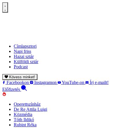
Címlapsztori
Napi friss
Hazai sztár
Külföldi sztár
Podcast
Kövess minket!
Facebookon
Instagramon
YouTube-on
Írj e-mailt!
Előfizetés
Operettszínház
De Re Attila Luigi
Közmédia
Tóth Ildikó
Rubint Réka