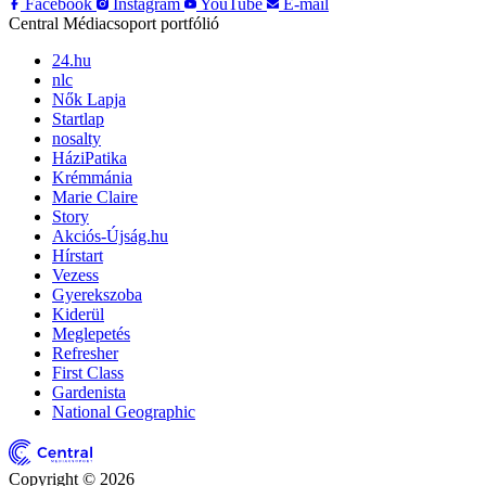
Facebook
Instagram
YouTube
E-mail
Central Médiacsoport portfólió
24.hu
nlc
Nők Lapja
Startlap
nosalty
HáziPatika
Krémmánia
Marie Claire
Story
Akciós-Újság.hu
Hírstart
Vezess
Gyerekszoba
Kiderül
Meglepetés
Refresher
First Class
Gardenista
National Geographic
Copyright © 2026