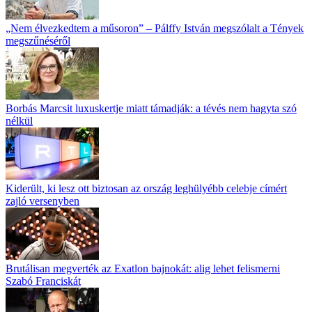
„Nem élvezkedtem a műsoron” – Pálffy István megszólalt a Tények
megszűnéséről
Borbás Marcsit luxuskertje miatt támadják: a tévés nem hagyta szó
nélkül
Kiderült, ki lesz ott biztosan az ország leghülyébb celebje címért
zajló versenyben
Brutálisan megverték az Exatlon bajnokát: alig lehet felismerni
Szabó Franciskát