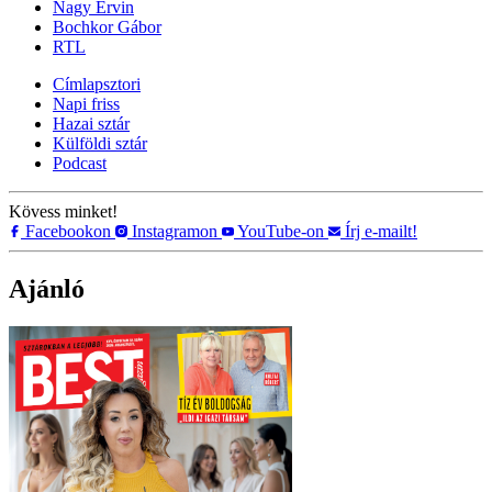
Nagy Ervin
Bochkor Gábor
RTL
Címlapsztori
Napi friss
Hazai sztár
Külföldi sztár
Podcast
Kövess minket!
Facebookon
Instagramon
YouTube-on
Írj e-mailt!
Ajánló