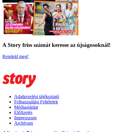
A Story friss számát keresse az újságosoknál!
Rendeld meg!
Adatkezelési tájékoztató
Felhasználási Feltételek
Médiaajánlat
Előfizetés
Impresszum
Archívum