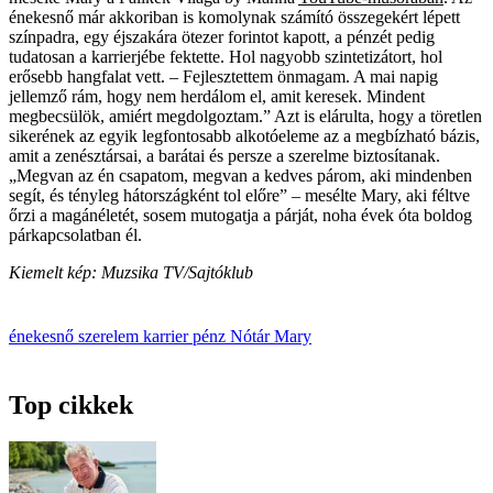
énekesnő már akkoriban is komolynak számító összegekért lépett
színpadra, egy éjszakára ötezer forintot kapott, a pénzét pedig
tudatosan a karrierjébe fektette. Hol nagyobb szintetizátort, hol
erősebb hangfalat vett. – Fejlesztettem önmagam. A mai napig
jellemző rám, hogy nem herdálom el, amit keresek. Mindent
megbecsülök, amiért megdolgoztam.” Azt is elárulta, hogy a töretlen
sikerének az egyik legfontosabb alkotóeleme az a megbízható bázis,
amit a zenésztársai, a barátai és persze a szerelme biztosítanak.
„Megvan az én csapatom, megvan a kedves párom, aki mindenben
segít, és tényleg hátországként tol előre” – mesélte Mary, aki féltve
őrzi a magánéletét, sosem mutogatja a párját, noha évek óta boldog
párkapcsolatban él.
Kiemelt kép: Muzsika TV/Sajtóklub
énekesnő
szerelem
karrier
pénz
Nótár Mary
Top cikkek