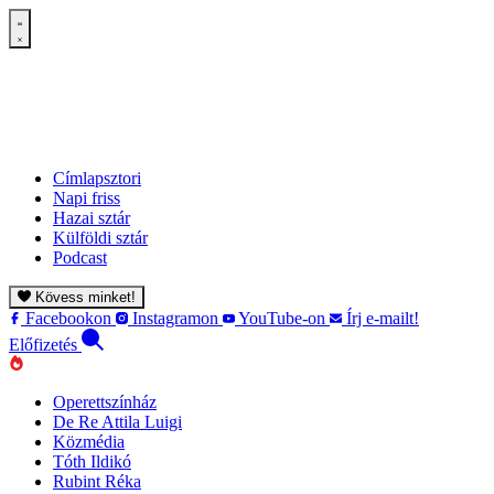
Címlapsztori
Napi friss
Hazai sztár
Külföldi sztár
Podcast
Kövess minket!
Facebookon
Instagramon
YouTube-on
Írj e-mailt!
Előfizetés
Operettszínház
De Re Attila Luigi
Közmédia
Tóth Ildikó
Rubint Réka