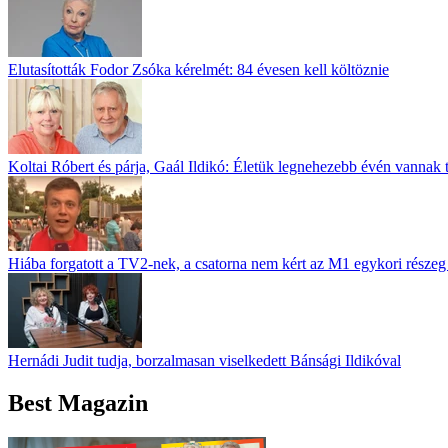
Elutasították Fodor Zsóka kérelmét: 84 évesen kell költöznie
Koltai Róbert és párja, Gaál Ildikó: Életük legnehezebb évén vannak 
Hiába forgatott a TV2-nek, a csatorna nem kért az M1 egykori részeg 
Hernádi Judit tudja, borzalmasan viselkedett Bánsági Ildikóval
Best Magazin