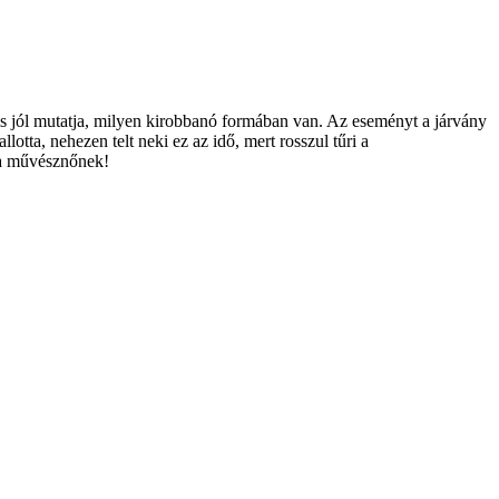
is jól mutatja, milyen kirobbanó formában van. Az eseményt a járvány
otta, nehezen telt neki ez az idő, mert rosszul tűri a
k a művésznőnek!