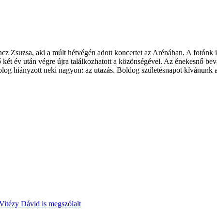
cz Zsuzsa, aki a múlt hétvégén adott koncertet az Arénában. A fotónk 
két év után végre újra találkozhatott a közönségével. Az énekesnő bevall
dolog hiányzott neki nagyon: az utazás. Boldog születésnapot kívánun
Vitézy Dávid is megszólalt