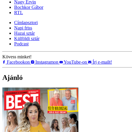
Nagy Ervin
Bochkor Gábor
RTL
Címlapsztori
Napi friss
Hazai sztár
Külföldi sztár
Podcast
Kövess minket!
Facebookon
Instagramon
YouTube-on
Írj e-mailt!
Ajánló