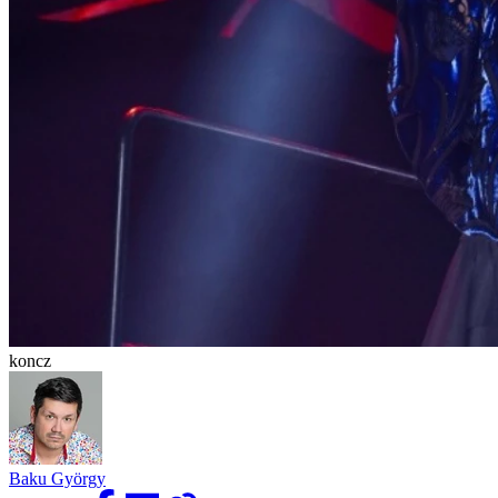
koncz
Baku György