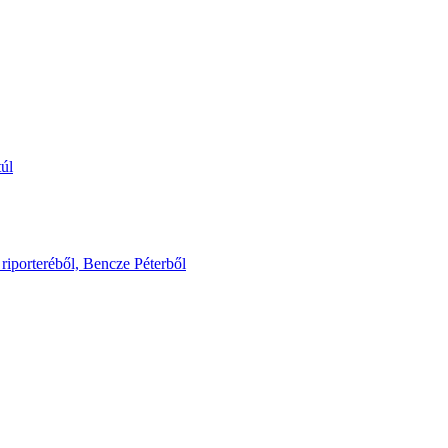
túl
riporteréből, Bencze Péterből