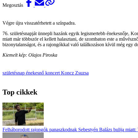
Megosztás
Végre újra visszatérhetett a színpadra.
76. születésnapját ünnepli hazánk egyik legismertebb énekesnője, Kon
miatt már többször el kellett halasztani, de szombaton este a művésznő 
bizonytalanságot, és a rajongókkal való találkozáson kívül még egy 
Kiemelt kép: Olajos Piroska
születésnap
énekesnő
koncert
Koncz Zsuzsa
Top cikkek
Felháborodott rajongók panaszkodnak Sebestyén Balázs bulija miatt: 