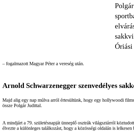
Polgár
sportb
elvárá
sakkvi
Óriási
– fogalmazott Magyar Péter a vereség után.
Arnold Schwarzenegger szenvedélyes sakk
Majd alig egy nap múlva arról értesültünk, hogy egy hollywoodi films
össze Polgár Judittal.
A mindjárt a 79. születésnapját ünneplő osztrák világsztárról köztudo
élvezte a különleges találkozást, hogy a közösségi oldalán is lelkesen 