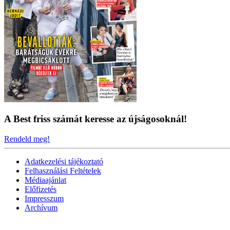
A Best friss számát keresse az újságosoknál!
Rendeld meg!
Adatkezelési tájékoztató
Felhasználási Feltételek
Médiaajánlat
Előfizetés
Impresszum
Archívum