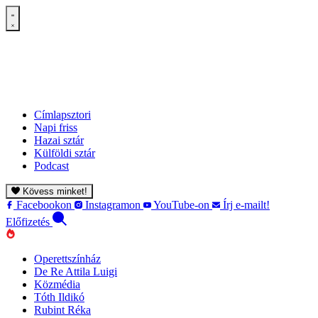
Címlapsztori
Napi friss
Hazai sztár
Külföldi sztár
Podcast
Kövess minket!
Facebookon
Instagramon
YouTube-on
Írj e-mailt!
Előfizetés
Operettszínház
De Re Attila Luigi
Közmédia
Tóth Ildikó
Rubint Réka