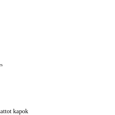
es
mattot kapok