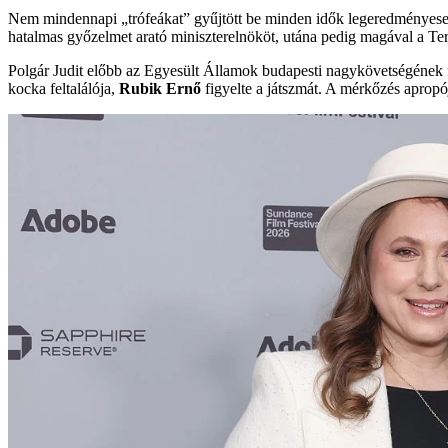
Nem mindennapi „trófeákat” gyűjtött be minden idők legeredményes
hatalmas győzelmet arató miniszterelnököt, utána pedig magával a Term
Polgár Judit előbb az Egyesült Államok budapesti nagykövetségének f
kocka feltalálója,
Rubik Ernő
figyelte a játszmát. A mérkőzés aprop