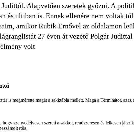
 Judittól. Alapvetően szeretek győzni. A politi
an és ultiban is. Ennek ellenére nem voltak túl
saim, amikor Rubik Ernővel az oldalamon leü
lágranglistát 27 éven át vezető Polgár Judittal 
 élmény volt
ozó
ztár is megmérette magát a sakktábla mellett. Maga a Terminátor, azaz
tt, hogy szenvedélyesen szereti a sakkot, rendszeresen és lelkesen játsz
beszámolt róla.