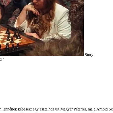
Story
ol?
kan lennének képesek: egy asztalhoz ült Magyar Péterrel, majd Arnold S