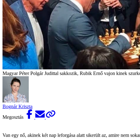
Magyar Péter Polgár Judittal sakkozik, Rubik Ernő vajon kinek szurk
Bognár Kriszta
Megosztás
Van egy nő, akinek két nap leforgása alatt sikerült az, amire nem so