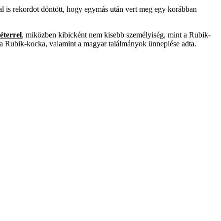
l is rekordot döntött, hogy egymás után vert meg egy korábban
terrel
, miközben kibicként nem kisebb személyiség, mint a Rubik-
s a Rubik-kocka, valamint a magyar találmányok ünneplése adta.