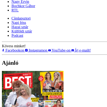
Nagy Ervin
Bochkor Gábor
RTL
Címlapsztori
Napi friss
Hazai sztár
Külföldi sztár
Podcast
Kövess minket!
Facebookon
Instagramon
YouTube-on
Írj e-mailt!
Ajánló