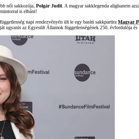
ebb női sakkozója,
Polgár Judit
. A magyar sakklegenda alighanem azza
intorral is elbánt!
üggetlenség napi rendezvényén ült le egy baráti sakkpartira
Magyar Pé
óját ugyanis az Egyesült Államok függetlenségének 250. évfordulója é