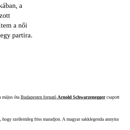
kában, a
zott
ltem a női
egy partira.
 a május óta
Budapesten forgató
Arnold Schwarzenegger
csapott
ik, hogy szellemileg friss maradjon. A magyar sakklegenda annyira