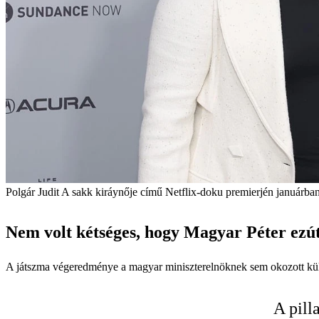
Polgár Judit A sakk kiráynője című Netflix-doku premierjén januárba
Nem volt kétséges, hogy Magyar Péter ezút
A játszma végeredménye a magyar miniszterelnöknek sem okozott külö
A pill