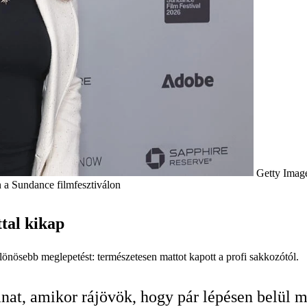
Getty Imag
n a Sundance filmfesztiválon
tal kikap
nösebb meglepetést: természetesen mattot kapott a profi sakkozótól.
anat, amikor rájövök, hogy pár lépésen belül 