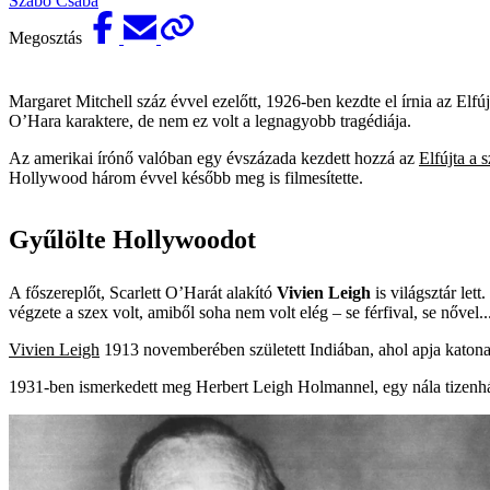
Szabó Csaba
Megosztás
Margaret Mitchell száz évvel ezelőtt, 1926-ben kezdte el írnia az Elfú
O’Hara karaktere, de nem ez volt a legnagyobb tragédiája.
Az amerikai írónő valóban egy évszázada kezdett hozzá az
Elfújta a s
Hollywood három évvel később meg is filmesítette.
Gyűlölte Hollywoodot
A főszereplőt, Scarlett O’Harát alakító
Vivien Leigh
is világsztár let
végzete a szex volt, amiből soha nem volt elég – se férfival, se nővel..
Vivien Leigh
1913 novemberé­ben született Indiában, ahol apja katona
1931-ben ismerkedett meg Herbert Leigh Holmannel, egy nála tizenhá