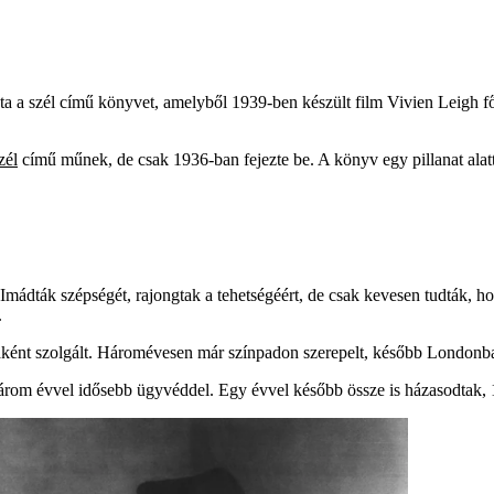
jta a szél című könyvet, amelyből 1939-ben készült film Vivien Leigh fős
zél
című műnek, de csak 1936-ban fejezte be. A könyv egy pillanat alatt
t. Imádták szépségét, rajongtak a tehetségéért, de csak kevesen tudták, ho
.
ként szolgált. Háromévesen már színpadon szerepelt, később Londonban t
rom évvel idősebb ügyvéddel. Egy évvel később össze is házasodtak, 1