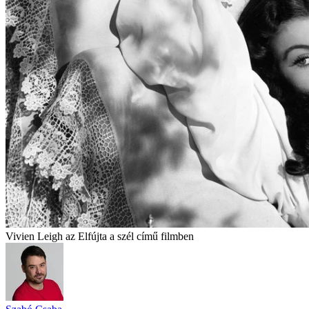
Vivien Leigh az Elfújta a szél című filmben