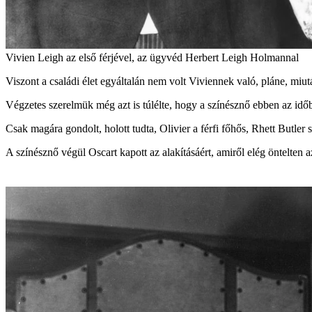
Vivien Leigh az első férjével, az ügyvéd Herbert Leigh Holmannal
Viszont a családi élet egyáltalán nem volt Viviennek való, pláne, miu
Végzetes szerelmük még azt is túlélte, hogy a színésznő ebben az idő
Csak magára gondolt, holott tudta, Olivier a férfi főhős, Rhett Butler 
A színésznő végül Oscart kapott az alakításáért, amiről elég öntelten