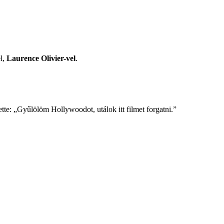
el,
Laurence Olivier-vel
.
ette: „Gyűlölöm Hollywoodot, utálok itt filmet forgatni.”