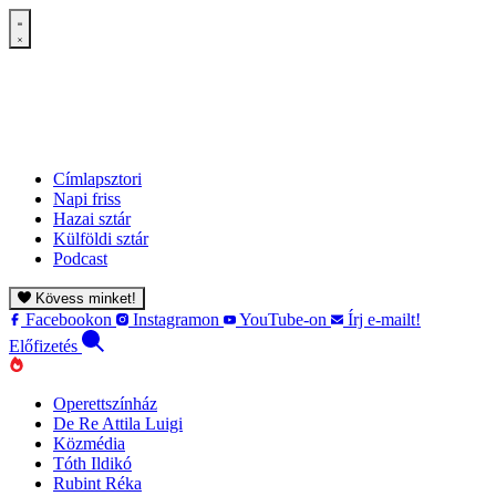
Címlapsztori
Napi friss
Hazai sztár
Külföldi sztár
Podcast
Kövess minket!
Facebookon
Instagramon
YouTube-on
Írj e-mailt!
Előfizetés
Operettszínház
De Re Attila Luigi
Közmédia
Tóth Ildikó
Rubint Réka