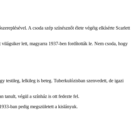
zereplésével. A csoda szép színésznőt élete végéig elkísérte Scarlett
 világsiker lett, magyarra 1937-ben fordították le. Nem csoda, hogy
gy testileg, lelkileg is beteg. Tuberkulózisban szenvedett, de igazi
anult, végül a színház is ott fedezte fel.
933-ban pedig megszületett a kislányuk.