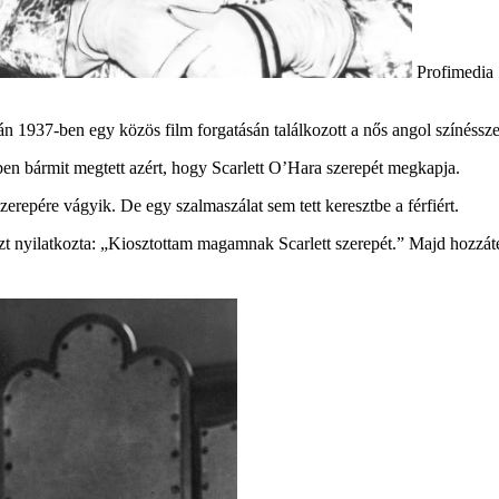
Profimedia
tán 1937-ben egy közös film forgatásán találkozott a nős angol színéssz
ben bármit megtett azért, hogy Scarlett O’Hara szerepét megkapja.
szerepére vágyik. De egy szalmaszálat sem tett keresztbe a férfiért.
 azt nyilatkozta: „Kiosztottam magamnak Scarlett szerepét.” Majd hozzát