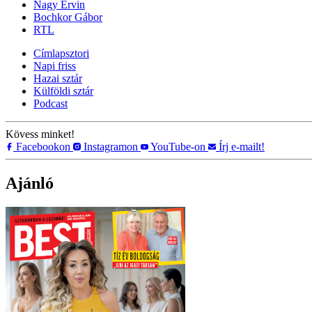
Nagy Ervin
Bochkor Gábor
RTL
Címlapsztori
Napi friss
Hazai sztár
Külföldi sztár
Podcast
Kövess minket!
Facebookon
Instagramon
YouTube-on
Írj e-mailt!
Ajánló