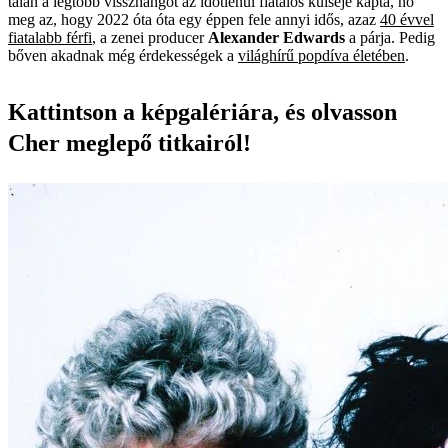
talán a legtöbb visszhangot az időtlenül fiatalos külseje kapta, no
meg az, hogy 2022 óta óta egy éppen fele annyi idős, azaz
40 évvel
fiatalabb férfi
, a zenei producer
Alexander Edwards
a párja. Pedig
bőven akadnak még érdekességek a
világhírű popdíva életében
.
Kattintson a képgalériára, és olvasson
Cher meglepő titkairól!