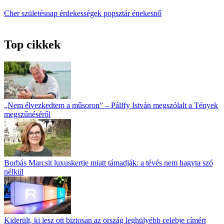
Cher
születésnap
érdekességek
popsztár
énekesnő
Top cikkek
„Nem élvezkedtem a műsoron” – Pálffy István megszólalt a Tények
megszűnéséről
Borbás Marcsit luxuskertje miatt támadják: a tévés nem hagyta szó
nélkül
Kiderült, ki lesz ott biztosan az ország leghülyébb celebje címért