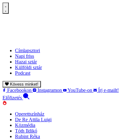
Címlapsztori
Napi friss
Hazai sztár
Külföldi sztár
Podcast
Kövess minket!
Facebookon
Instagramon
YouTube-on
Írj e-mailt!
Előfizetés
Operettszínház
De Re Attila Luigi
Közmédia
Tóth Ildikó
Rubint Réka