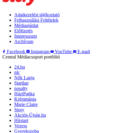
Adatkezelési tájékoztató
Felhasználási Feltételek
Médiaajánlat
Előfizetés
Impresszum
Archívum
Facebook
Instagram
YouTube
E-mail
Central Médiacsoport portfólió
24.hu
nlc
Nők Lapja
Startlap
nosalty
HáziPatika
Krémmánia
Marie Claire
Story
Akciós-Újság.hu
Hírstart
Vezess
Gyerekszoba