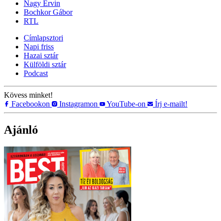
Nagy Ervin
Bochkor Gábor
RTL
Címlapsztori
Napi friss
Hazai sztár
Külföldi sztár
Podcast
Kövess minket!
Facebookon
Instagramon
YouTube-on
Írj e-mailt!
Ajánló