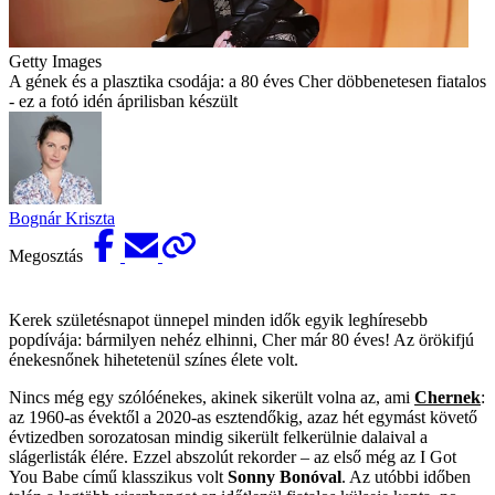
Getty Images
A gének és a plasztika csodája: a 80 éves Cher döbbenetesen fiatalos
- ez a fotó idén áprilisban készült
Bognár Kriszta
Megosztás
Kerek születésnapot ünnepel minden idők egyik leghíresebb
popdívája: bármilyen nehéz elhinni, Cher már 80 éves! Az örökifjú
énekesnőnek hihetetenül színes élete volt.
Nincs még egy szólóénekes, akinek sikerült volna az, ami
Chernek
:
az 1960-as évektől a 2020-as esztendőkig, azaz hét egymást követő
évtizedben sorozatosan mindig sikerült felkerülnie dalaival a
slágerlisták élére. Ezzel abszolút rekorder – az első még az I Got
You Babe című klasszikus volt
Sonny Bonóval
. Az utóbbi időben