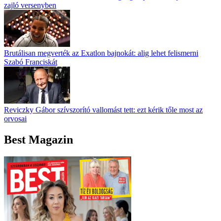
zajló versenyben
Brutálisan megverték az Exatlon bajnokát: alig lehet felismerni
Szabó Franciskát
Reviczky Gábor szívszorító vallomást tett: ezt kérik tőle most az
orvosai
Best Magazin