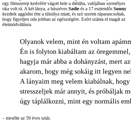
egy filmszerep kedvéért vágott bele a diétába, valójában személyes
oka volt rá. A két lánya, a húszéves
Sadie
és a 17 esztendős
Sunny
kezdtek aggódni érte a túlsúlya miatt, és szó szerint ráparancsoltak,
hogy figyeljen oda jobban az egészségére. Ezért szánta el magát az
életmódváltásra.
Olyanok velem, mint én voltam apámm
Én is folyton kiabáltam az öregemmel
hagyja már abba a dohányzást, mert az
akarom, hogy még sokáig itt legyen n
A lányaim meg velem kiabálnak, hogy
stresszeljek már annyit, és próbáljak 
úgy táplálkozni, mint egy normális em
– mesélte az 59 éves sztár.