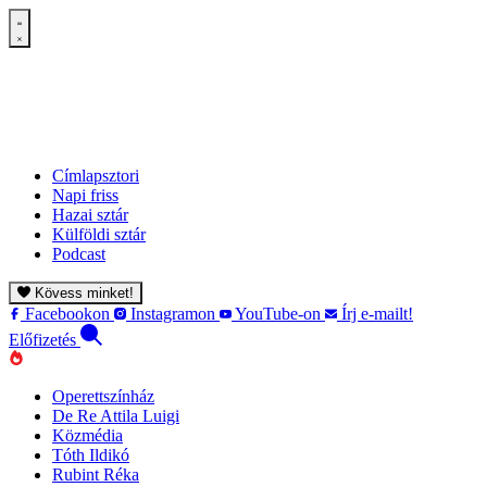
Címlapsztori
Napi friss
Hazai sztár
Külföldi sztár
Podcast
Kövess minket!
Facebookon
Instagramon
YouTube-on
Írj e-mailt!
Előfizetés
Operettszínház
De Re Attila Luigi
Közmédia
Tóth Ildikó
Rubint Réka