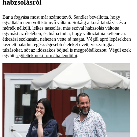
habzsolásról
Bár a fogyása most már számottevő,
Sandler
bevallotta, hogy
egyáltalán nem volt könnyű váltani. Sokáig a kosárlabdázás és a
mérték nélküli, lelkes nassolás, más szóval habzsolás váltotta
egymást az életében, és hiába tudta, hogy változtatnia kellene az
étkezési szokásain, nehezen vette rá magát. Végül apró lépésekben
kezdett haladni: egészségesebb ételeket evett, visszafogta a
túlzásokat, sőt az időszakos böjttel is megpróbálkozott. Végül ezek
együtt
segítettek neki formába lendülni
.