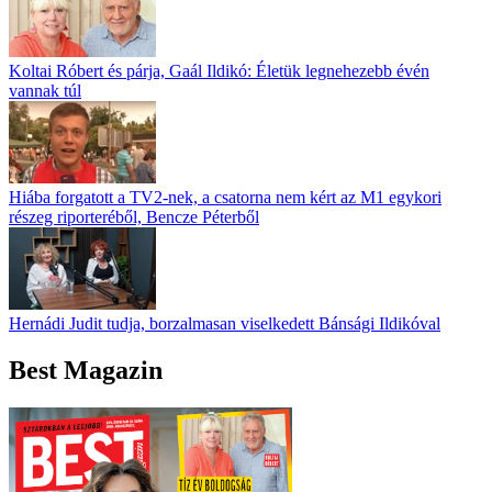
Koltai Róbert és párja, Gaál Ildikó: Életük legnehezebb évén
vannak túl
Hiába forgatott a TV2-nek, a csatorna nem kért az M1 egykori
részeg riporteréből, Bencze Péterből
Hernádi Judit tudja, borzalmasan viselkedett Bánsági Ildikóval
Best Magazin