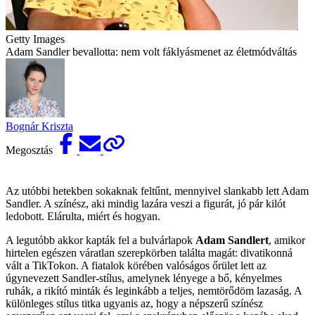
Getty Images
Adam Sandler bevallotta: nem volt fáklyásmenet az életmódváltás
Bognár Kriszta
Megosztás
Az utóbbi hetekben sokaknak feltűnt, mennyivel slankabb lett Adam
Sandler. A színész, aki mindig lazára veszi a figurát, jó pár kilót
ledobott. Elárulta, miért és hogyan.
A legutóbb akkor kapták fel a bulvárlapok
Adam Sandlert
, amikor
hirtelen egészen váratlan szerepkörben találta magát: divatikonná
vált a TikTokon. A fiatalok körében valóságos őrület lett az
úgynevezett Sandler-stílus, amelynek lényege a bő, kényelmes
ruhák, a rikító minták és leginkább a teljes, nemtörődöm lazaság. A
különleges stílus titka ugyanis az, hogy a népszerű színész