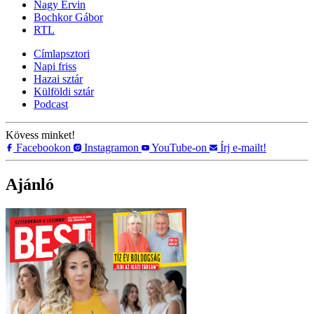
Nagy Ervin
Bochkor Gábor
RTL
Címlapsztori
Napi friss
Hazai sztár
Külföldi sztár
Podcast
Kövess minket!
Facebookon
Instagramon
YouTube-on
Írj e-mailt!
Ajánló