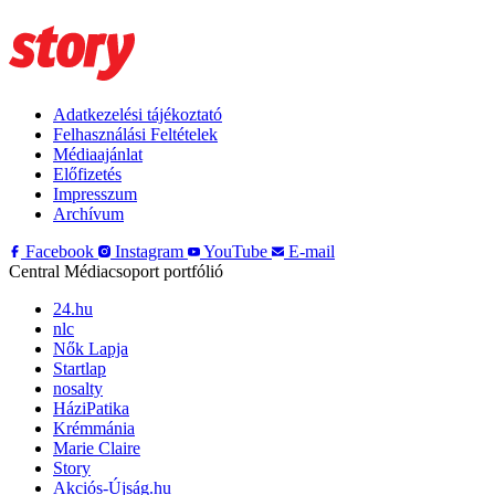
Adatkezelési tájékoztató
Felhasználási Feltételek
Médiaajánlat
Előfizetés
Impresszum
Archívum
Facebook
Instagram
YouTube
E-mail
Central Médiacsoport portfólió
24.hu
nlc
Nők Lapja
Startlap
nosalty
HáziPatika
Krémmánia
Marie Claire
Story
Akciós-Újság.hu