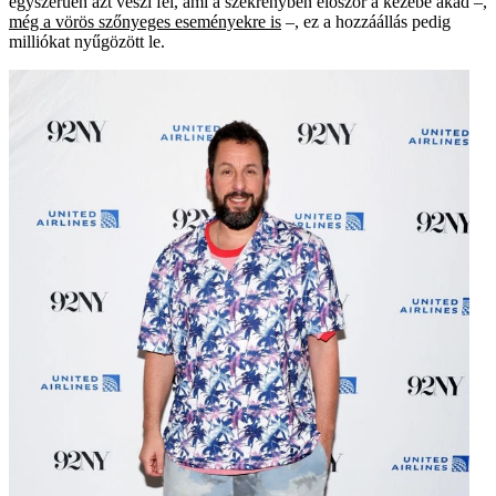
egyszerűen azt veszi fel, ami a szekrényben először a kezébe akad –,
még a vörös szőnyeges eseményekre is
–, ez a hozzáállás pedig
milliókat nyűgözött le.