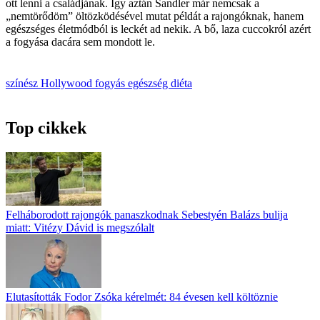
ott lenni a családjának. Így aztán Sandler már nemcsak a
„nemtörődöm” öltözködésével mutat példát a rajongóknak, hanem
egészséges életmódból is leckét ad nekik. A bő, laza cuccokról azért
a fogyása dacára sem mondott le.
színész
Hollywood
fogyás
egészség
diéta
Top cikkek
Felháborodott rajongók panaszkodnak Sebestyén Balázs bulija
miatt: Vitézy Dávid is megszólalt
Elutasították Fodor Zsóka kérelmét: 84 évesen kell költöznie