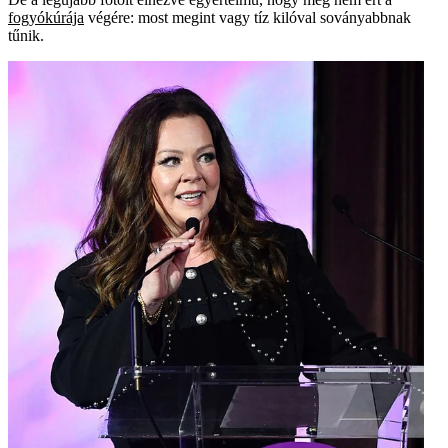
fogyókúrája
végére: most megint vagy tíz kilóval soványabbnak
tűnik.