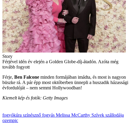
Story
Férjével idén év elején a Golden Globe-díj-átadón. Azóta még
tovább fogyott
Férje,
Ben Falcone
minden formájában imádta, és most is nagyon
büszke rá. A pár épp most októberben ünnepli a huszadik házassági
évfordulóját – nem semmi Hollywoodban!
Kiemelt kép és fotók: Getty Images
fogyókúra
színésznő
fogyás
Melissa McCarthy
Szívek szállodája
ozempic