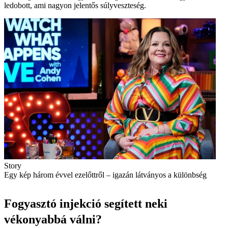
ledobott, ami nagyon jelentős súlyveszteség.
Story
Egy kép három évvel ezelőttről – igazán látványos a különbség
Fogyasztó injekció segített neki
vékonyabbá válni?