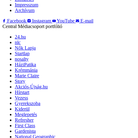
Impresszum
Archívum
Facebook
Instagram
YouTube
E-mail
Central Médiacsoport portfólió
24.hu
nlc
Nők Lapja
Startlap
nosalty
HáziPatika
Krémmánia
Marie Claire
Story
Akciós-Újság.hu
Hírstart
Vezess
Gyerekszoba
Kiderül
Meglepetés
Refresher
First Class
Gardenista
National Geographic