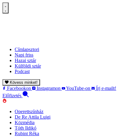
Címlapsztori
Napi friss
Hazai sztár
Külföldi sztár
Podcast
Kövess minket!
Facebookon
Instagramon
YouTube-on
Írj e-mailt!
Előfizetés
Operettszínház
De Re Attila Luigi
Közmédia
Tóth Ildikó
Rubint Réka