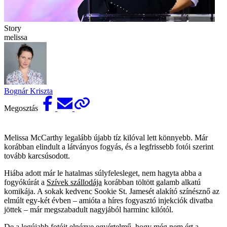
Story
melissa
Bognár Kriszta
Megosztás
Melissa McCarthy legalább újabb tíz kilóval lett könnyebb. Már
korábban elindult a látványos fogyás, és a legfrissebb fotói szerint
tovább karcsúsodott.
Hiába adott már le hatalmas súlyfelesleget, nem hagyta abba a
fogyókúrát a
Szívek szállodája
korábban töltött galamb alkatú
komikája. A sokak kedvenc Sookie St. Jamesét alakító színésznő az
elmúlt egy-két évben – amióta a híres fogyasztó injekciók divatba
jöttek – már megszabadult nagyjából harminc kilótól.
De a legújabb fotóit elnézve egyértelmű, hogy még nem ért a