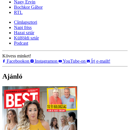
Nagy Ervin
Bochkor Gábor
RTL
Címlapsztori
Napi friss
Hazai sztár
Külföldi sztár
Podcast
Kövess minket!
Facebookon
Instagramon
YouTube-on
Írj e-mailt!
Ajánló