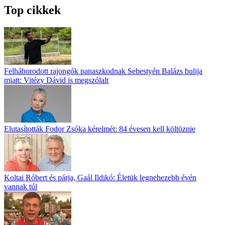
Top cikkek
Felháborodott rajongók panaszkodnak Sebestyén Balázs bulija
miatt: Vitézy Dávid is megszólalt
Elutasították Fodor Zsóka kérelmét: 84 évesen kell költöznie
Koltai Róbert és párja, Gaál Ildikó: Életük legnehezebb évén
vannak túl