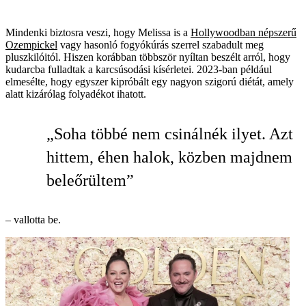
Mindenki biztosra veszi, hogy Melissa is a
Hollywoodban népszerű
Ozempickel
vagy hasonló fogyókúrás szerrel szabadult meg
pluszkilóitól. Hiszen korábban többször nyíltan beszélt arról, hogy
kudarcba fulladtak a karcsúsodási kísérletei. 2023-ban például
elmesélte, hogy egyszer kipróbált egy nagyon szigorú diétát, amely
alatt kizárólag folyadékot ihatott.
„Soha többé nem csinálnék ilyet. Azt
hittem, éhen halok, közben majdnem
beleőrültem”
– vallotta be.