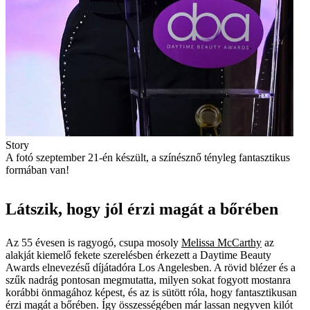
Story
A fotó szeptember 21-én készült, a színésznő tényleg fantasztikus
formában van!
Látszik, hogy jól érzi magát a bőrében
Az 55 évesen is ragyogó, csupa mosoly
Melissa McCarthy
az
alakját kiemelő fekete szerelésben érkezett a Daytime Beauty
Awards elnevezésű díjátadóra Los Angelesben. A rövid blézer és a
szűk nadrág pontosan megmutatta, milyen sokat fogyott mostanra
korábbi önmagához képest, és az is sütött róla, hogy fantasztikusan
érzi magát a bőrében. Így összességében már lassan negyven kilót