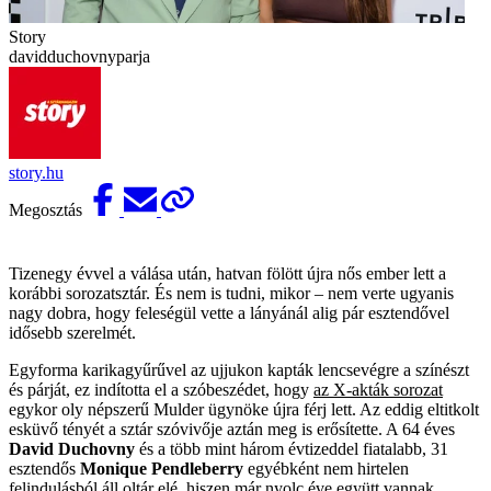
Story
davidduchovnyparja
story.hu
Megosztás
Tizenegy évvel a válása után, hatvan fölött újra nős ember lett a
korábbi sorozatsztár. És nem is tudni, mikor – nem verte ugyanis
nagy dobra, hogy feleségül vette a lányánál alig pár esztendővel
idősebb szerelmét.
Egyforma karikagyűrűvel az ujjukon kapták lencsevégre a színészt
és párját, ez indította el a szóbeszédet, hogy
az X-akták sorozat
egykor oly népszerű Mulder ügynöke újra férj lett. Az eddig eltitkolt
esküvő tényét a sztár szóvivője aztán meg is erősítette. A 64 éves
David Duchovny
és a több mint három évtizeddel fiatalabb, 31
esztendős
Monique Pendleberry
egyébként nem hirtelen
felindulásból áll oltár elé, hiszen már nyolc éve együtt vannak.