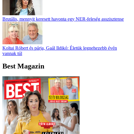
Brutális, mennyit keresett havonta egy NER-feleség asszisztense
Koltai Róbert és párja, Gaál Ildikó: Életük legnehezebb évén
vannak túl
Best Magazin