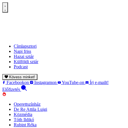
Címlapsztori
Napi friss
Hazai sztár
Külföldi sztár
Podcast
Kövess minket!
Facebookon
Instagramon
YouTube-on
Írj e-mailt!
Előfizetés
Operettszínház
De Re Attila Luigi
Közmédia
Tóth Ildikó
Rubint Réka