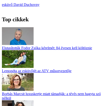
esküvő
David Duchovny
Top cikkek
Elutasították Fodor Zsóka kérelmét: 84 évesen kell költöznie
Lemondta az esküvőjét az ATV műsorvezetője
Borbás Marcsit luxuskertje miatt támadják: a tévés nem hagyta szó
nélkül