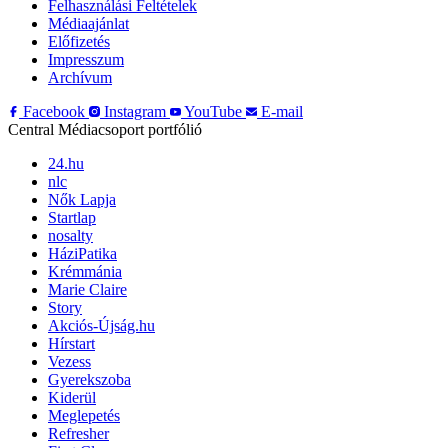
Felhasználási Feltételek
Médiaajánlat
Előfizetés
Impresszum
Archívum
Facebook
Instagram
YouTube
E-mail
Central Médiacsoport portfólió
24.hu
nlc
Nők Lapja
Startlap
nosalty
HáziPatika
Krémmánia
Marie Claire
Story
Akciós-Újság.hu
Hírstart
Vezess
Gyerekszoba
Kiderül
Meglepetés
Refresher