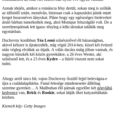
Annak idején, amikor a románcra fény derült, sokan meg is szólták
az idősödő sztárt, mondván, biztosan csak a kapuzárási pánik miatt
kerget huszonéves lányokat. Pláne hogy egy egészséges bioleveket
áruló bárban ismerkedtek meg, ahol ­Monique felszolgáló volt. De a
szerelmespárnak lett igaza: tényleg a lelki társukat találták meg
egymásban.
Duchovny korábban
Téa Leoni
­ színésznővel élt házasságban,
akivel kétszer is újrakezdték, míg végül 2014-ben, közel két évtized
után végleg elváltak az útjaik. A válás dacára máig jóban vannak, és
nagyon büszkék két közös gyerekükre, a 26 éves Westre, aki
színésznő lett, és a 23 éves
Kydre
– a fiúról viszont nem sokat
tudni.
Ahogy arról sincs hír, vajon Duchovny őszülő fejjel belevágna-e
újra a családalapításba. Fiatal felesége mindenesetre állítólag
szeretne gyereket… A Malibuban élő párnak egyelőre két
négylábú
kedvence
van,
Brick
és
Rookie
, sokat látják őket kutyasétáltatás
közben.
Kiemelt kép: Getty Images