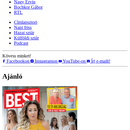
Nagy Ervin
Bochkor Gábor
RTL
Címlapsztori
Napi friss
Hazai sztár
Külföldi sztár
Podcast
Kövess minket!
Facebookon
Instagramon
YouTube-on
Írj e-mailt!
Ajánló