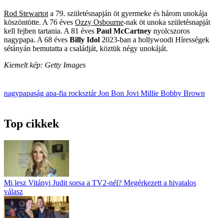
Rod Stewartot
a 79. születésnapján öt gyermeke és három unokája
köszöntötte. A 76 éves
Ozzy Osbourne
-nak öt unoka születésnapját
kell fejben tartania. A 81 éves
Paul McCartney
nyolcszoros
nagypapa. A 68 éves
Billy Idol
2023-ban a holly­woodi Hírességek
sétányán bemutatta a családját, köztük négy unokáját.
Kiemelt kép: Getty Images
nagypapaság
apa-fia
rocksztár
Jon Bon Jovi
Millie Bobby­ Brown
Top cikkek
Mi lesz Vitányi Judit sorsa a TV2-nél? Megérkezett a hivatalos
válasz