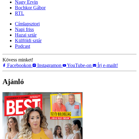
Nagy Ervin
Bochkor Gábor
RTL
Címlapsztori
Napi friss
Hazai sztár
Külföldi sztár
Podcast
Kövess minket!
Facebookon
Instagramon
YouTube-on
Írj e-mailt!
Ajánló