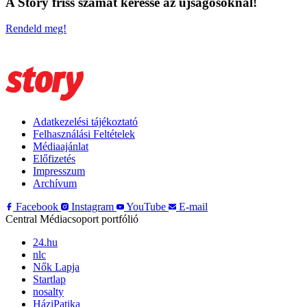
A Story friss számát keresse az újságosoknál!
Rendeld meg!
Adatkezelési tájékoztató
Felhasználási Feltételek
Médiaajánlat
Előfizetés
Impresszum
Archívum
Facebook
Instagram
YouTube
E-mail
Central Médiacsoport portfólió
24.hu
nlc
Nők Lapja
Startlap
nosalty
HáziPatika