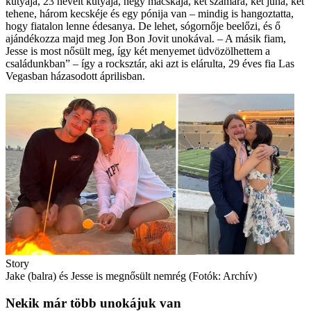
kutyája, 23 nevelt kutyája, négy macskája, két szamara, két juha, két
tehene, három kecskéje és egy pónija van – mindig is hangoztatta,
hogy fiatalon lenne édesanya. De lehet, sógornője beelőzi, és ő
ajándékozza majd meg Jon Bon Jovit unokával. – A másik fiam,
Jesse is most nősült meg, így két menyemet üdvözölhettem a
családunkban” – így a rocksztár, aki azt is elárulta, 29 éves fia Las
Vegasban házasodott áprilisban.
Story
Jake (balra) és Jesse is megnősült nemrég (Fotók: Archív)
Nekik már több unokájuk van