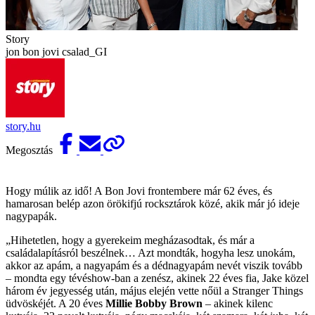
Story
jon bon jovi csalad_GI
story.hu
Megosztás
Hogy múlik az idő! A Bon Jovi frontembere már 62 éves, és
hamarosan belép azon örökifjú rocksztárok közé, akik már jó ideje
nagypapák.
„Hihetetlen, hogy a gyerekeim megházasodtak, és már a
családalapításról beszélnek… Azt mondták, hogyha lesz unokám,
akkor az apám, a nagyapám és a dédnagyapám nevét viszik tovább
– mondta egy tévéshow-ban a zenész, akinek 22 éves fia, Jake közel
három év jegyesség után, május elején vette nőül a Stranger Things
üdvöskéjét. A 20 éves
Millie Bobby­ Brown
– akinek kilenc