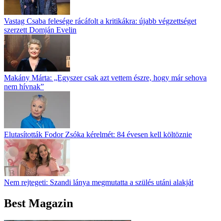
Vastag Csaba felesége rácáfolt a kritikákra: újabb végzettséget
szerzett Domján Evelin
Makány Márta: „Egyszer csak azt vettem észre, hogy már sehova
nem hívnak”
Elutasították Fodor Zsóka kérelmét: 84 évesen kell költöznie
Nem rejtegeti: Szandi lánya megmutatta a szülés utáni alakját
Best Magazin