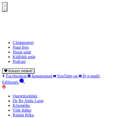
Címlapsztori
Napi friss
Hazai sztár
Külföldi sztár
Podcast
Kövess minket!
Facebookon
Instagramon
YouTube-on
Írj e-mailt!
Előfizetés
Operettszínház
De Re Attila Luigi
Közmédia
Tóth Ildikó
Rubint Réka