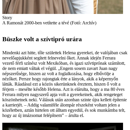
Story
A Ramonát 2000-ben vetítette a tévé (Fotó: Archív)
Büszke volt a szívtipró urára
Mindenki azt hitte, tőle születtek Helena gyerekei, de valójában csak
nevelőapjukként segített felnevelni őket. Annak idején Ferrara
vezető férfi színész volt Mexikóban, és igazi szívtiprónak számított,
de nem emiatt váltak el végül. „Engem sosem zavart Juan nagy
népszerűsége, hiszen az volt a foglalkozása, hogy elbűvölje a
nézőket. Persze hogy rajongtak érte a lányok, akik a képernyőn
látták. Ráadásul ezt a közös sikerünknek éreztem, hiszen ő volt a
férjem – mesélte később Helena. Azt is elárulta, hogy a ma 80 éves
Ferrara milyen nagyszerű apja volt a gyerekeinek, akik rengeteget
köszönhetnek neki. Válásuk után azonban szinte újra kellett építenie
a karrierjét. – Addig valamiféle álompár részeként voltam jelen a
közéletben, aztán hirtelen ott álltam egyedül, és sok munkámba telt,
hogy az új imázsomat felépítsem” – árulta el.