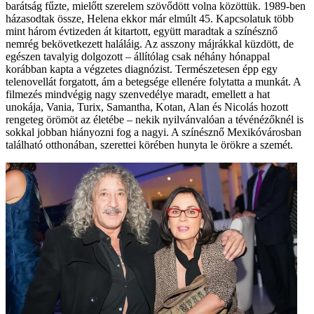
barátság fűzte, mielőtt szerelem szövődött volna közöttük. 1989-ben
házasodtak össze, Helena ekkor már elmúlt 45. Kapcsolatuk több
mint három évtizeden át kitartott, együtt maradtak a színésznő
nemrég bekövetkezett haláláig. Az asszony májrákkal küzdött, de
egészen tavalyig dolgozott – állítólag csak néhány hónappal
korábban kapta a végzetes diagnózist. Természetesen épp egy
telenovellát forgatott, ám a betegsége ellenére folytatta a munkát. A
filmezés mindvégig nagy szenvedélye maradt, emellett a hat
unokája, Vania, Turix, Samantha, Kotan, Alan és Nicolás hozott
rengeteg örömöt az életébe – nekik nyilvánvalóan a tévénézőknél is
sokkal jobban hiányozni fog a nagyi. A színésznő Mexikóvárosban
található otthonában, szerettei körében hunyta le örökre a szemét.