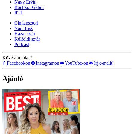
Nagy Ervin
Bochkor Gábor
RTL
Címlapsztori
Napi friss
Hazai sztár
Külföldi sztár
Podcast
Kövess minket!
Facebookon
Instagramon
YouTube-on
Írj e-mailt!
Ajánló