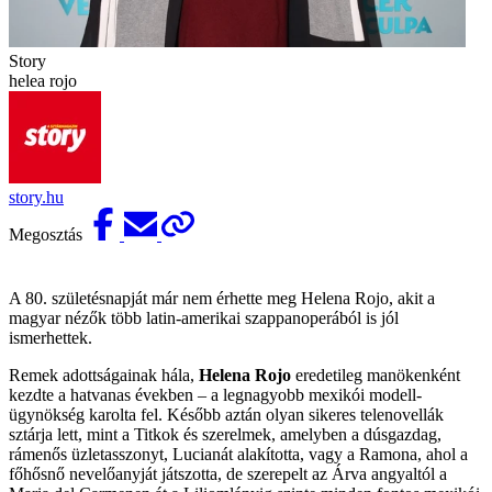
Story
helea rojo
story.hu
Megosztás
A 80. születésnapját már nem érhette meg Helena Rojo, akit a
magyar nézők több latin-amerikai szappanoperából is jól
ismerhettek.
Remek adottságai­nak hála,
Helena Rojo
eredetileg manökenként
kezdte a hatvanas években – a legnagyobb mexikói modell­
ügynökség karolta fel. Később aztán olyan sikeres telenovellák
sztárja lett, mint a Titkok és szerelmek, amelyben a dúsgazdag,
rámenős üzletasszonyt, Lucianát alakította, vagy a Ramona, ahol a
főhősnő nevelőanyját játszotta, de szerepelt az Árva angyaltól a