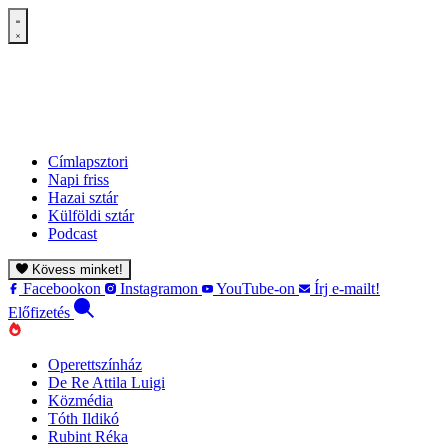
Címlapsztori
Napi friss
Hazai sztár
Külföldi sztár
Podcast
Kövess minket!
Facebookon
Instagramon
YouTube-on
Írj e-mailt!
Előfizetés
Operettszínház
De Re Attila Luigi
Közmédia
Tóth Ildikó
Rubint Réka