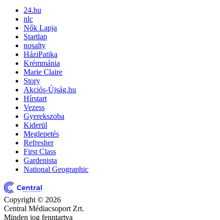
24.hu
nlc
Nők Lapja
Startlap
nosalty
HáziPatika
Krémmánia
Marie Claire
Story
Akciós-Újság.hu
Hírstart
Vezess
Gyerekszoba
Kiderül
Meglepetés
Refresher
First Class
Gardenista
National Geographic
Copyright © 2026
Central Médiacsoport Zrt.
Minden jog fenntartva