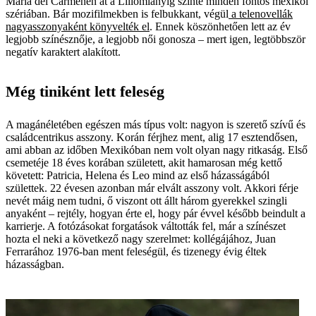
Maria del Carmenen át a Liliomlányig szinte minden fontos mexikói
szériában. Bár mozifilmekben is felbukkant, végül
a telenovellák
nagyasszonyaként könyvelték el
. Ennek köszönhetően lett az év
legjobb színésznője, a legjobb női gonosza – mert igen, legtöbbször
negatív karaktert alakított.
Még tiniként lett feleség
A magánéletében egészen más típus volt: nagyon is szerető szívű és
családcentrikus asszony. Korán férjhez ment, alig 17 esztendősen,
ami abban az időben Mexikóban nem volt olyan nagy ritkaság. Első
csemetéje 18 éves korában született, akit hamarosan még kettő
követett: Patricia, Helena és Leo mind az első házasságából
születtek. 22 évesen azonban már elvált asszony volt. Akkori férje
nevét máig nem tudni, ő viszont ott állt három gyerekkel szingli
anyaként – rejtély, hogyan érte el, hogy pár évvel később beindult a
karrierje. A fotózásokat forgatások váltották fel, már a színészet
hozta el neki a következő nagy szerelmet: kollégájához, Juan
Ferrarához 1976-ban ment feleségül, és tizenegy évig éltek
házasságban.