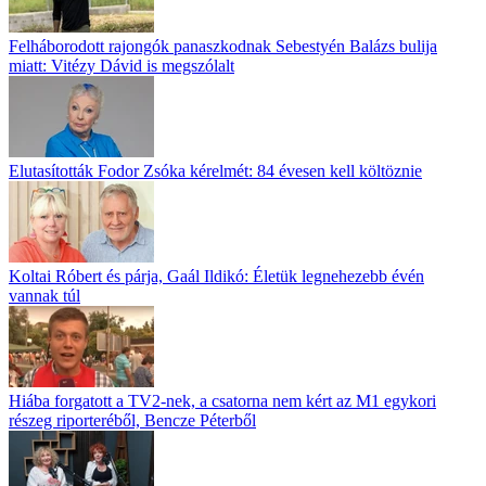
Felháborodott rajongók panaszkodnak Sebestyén Balázs bulija
miatt: Vitézy Dávid is megszólalt
Elutasították Fodor Zsóka kérelmét: 84 évesen kell költöznie
Koltai Róbert és párja, Gaál Ildikó: Életük legnehezebb évén
vannak túl
Hiába forgatott a TV2-nek, a csatorna nem kért az M1 egykori
részeg riporteréből, Bencze Péterből