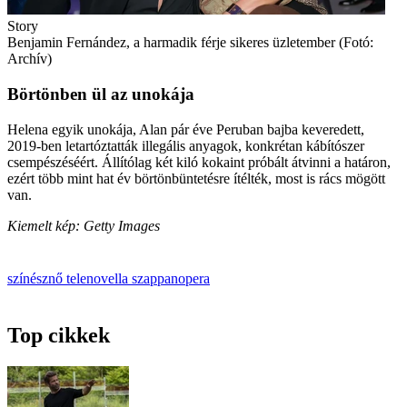
Story
Benjamin Fernández, a harmadik férje sikeres üzletember (Fotó:
Archív)
Börtönben ül az unokája
Helena egyik unokája, Alan pár éve Peruban bajba keveredett,
2019-ben letartóztatták illegális anyagok, konkrétan kábítószer
csempészéséért. Állítólag két kiló kokaint próbált átvinni a határon,
ezért több mint hat év börtönbüntetésre ítélték, most is rács mögött
van.
Kiemelt kép: Getty Images
színésznő
telenovella
szappanopera
Top cikkek