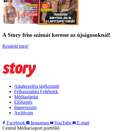
A Story friss számát keresse az újságosoknál!
Rendeld meg!
Adatkezelési tájékoztató
Felhasználási Feltételek
Médiaajánlat
Előfizetés
Impresszum
Archívum
Facebook
Instagram
YouTube
E-mail
Central Médiacsoport portfólió