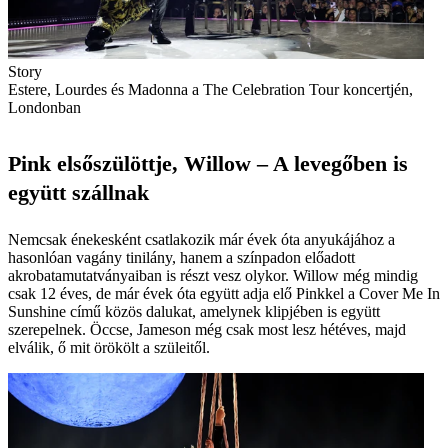
Story
Estere, Lourdes és Madonna a The Celebration Tour koncertjén,
Londonban
Pink elsőszülöttje, Willow – A levegőben is
együtt szállnak
Nemcsak énekesként csatlakozik már évek óta anyukájához a
hasonlóan vagány tinilány, hanem a színpadon előadott
akrobatamutatványai­ban is részt vesz olykor. Willow még mindig
csak 12 éves, de már évek óta együtt adja elő Pinkkel a Cover Me In
Sunshine című közös dalukat, amelynek klipjében is együtt
szerepelnek. Öccse, Jameson még csak most lesz hétéves, majd
elválik, ő mit örökölt a szüleitől.