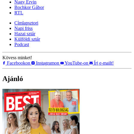
Nagy Ervin
Bochkor Gábor
RTL
Címlapsztori
Napi friss
Hazai sztár
Külföldi sztár
Podcast
Kövess minket!
Facebookon
Instagramon
YouTube-on
Írj e-mailt!
Ajánló