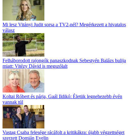
Mi lesz Vitányi Judit sorsa a TV2-nél? Megérkezett a hivatalos
válasz
Felháborodott rajongók panaszkodnak Sebestyén Balázs bulija
miatt: Vitézy Dávid is megszólalt
Koltai Róbert és párja, Gaál Ildikó: Életük legnehezebb évén
vannak túl
Vastag Csaba felesége rácáfolt a kritikákra: újabb végzettséget
szerzett Domján Evelin