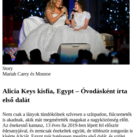
Story
Mariah Carey és Monroe
Alicia Keys kisfia, Egypt – Óvodásként írta
első dalát
Nem csak a lányok tündökölnek szívesen a színpadon, fiúcsemeték
is akadnak, akik már megmérették magukat a nagyközönség előtt.
Az énekesnő kamasz, 13 éves fia 2019-ben lépett fel először
édesanyjával, és nemcsak énekeltek együtt, de többször zongorán is
kísérte Aliciát. Egypt már hatévesen megírta első dalát, és szülei