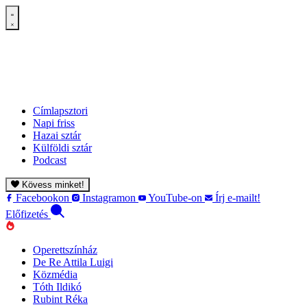
Címlapsztori
Napi friss
Hazai sztár
Külföldi sztár
Podcast
Kövess minket!
Facebookon
Instagramon
YouTube-on
Írj e-mailt!
Előfizetés
Operettszínház
De Re Attila Luigi
Közmédia
Tóth Ildikó
Rubint Réka