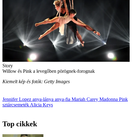
Story
Willow és Pink a levegőben pörögnek-forognak
Kiemelt kép és fotók: Getty Images
Jennifer Lopez
anya-lánya
anya-fia
Mariah Carey
Madonna
Pink
sztárcsemeték
Alicia Keys
Top cikkek