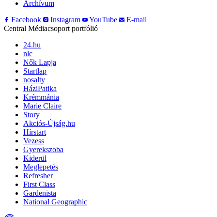
Archívum
Facebook
Instagram
YouTube
E-mail
Central Médiacsoport portfólió
24.hu
nlc
Nők Lapja
Startlap
nosalty
HáziPatika
Krémmánia
Marie Claire
Story
Akciós-Újság.hu
Hírstart
Vezess
Gyerekszoba
Kiderül
Meglepetés
Refresher
First Class
Gardenista
National Geographic