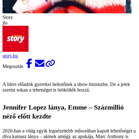
Story
jlo
story.hu
Megosztás
A híres előadók gyerekei belenőnek a show-bizniszbe. De a jelek
szerint sokan a tehetséget is örökölték hozzá.
Jennifer Lopez lánya, Emme – Százmillió
néző előtt kezdte
2020-ban a világ egyik legnézettebb műsorában kapott lehetőséget a
díva kamasz lánya – akinek amúgy az apukája, Marc Anthony is