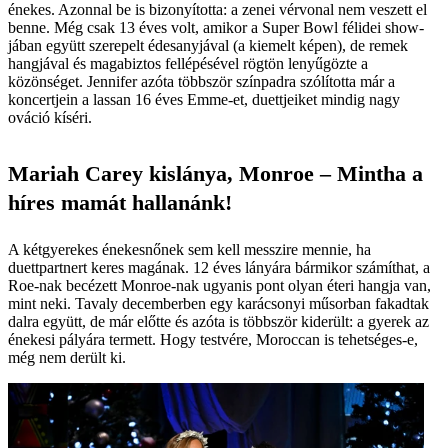
énekes. Azonnal be is bizonyította: a zenei vérvonal nem veszett el
benne. Még csak 13 éves volt, amikor a Super Bowl félidei show-
jában együtt szerepelt édesanyjával (a kiemelt képen), de remek
hangjával és maga­biztos fellépésével rögtön lenyűgözte a
közönséget. Jennifer azóta többször színpadra szólította már a
koncertjein a lassan 16 éves Emme-et, duettjeiket mindig nagy
ováció kíséri.
Mariah Carey kislánya, Monroe – Mintha a
híres mamát hallanánk!
A kétgyerekes énekesnőnek sem kell messzire mennie, ha
duettpartnert keres magának. 12 éves lányára bármikor számíthat, a
Roe-nak becézett Monroe-nak ugyanis pont olyan éteri hangja van,
mint neki. Tavaly decemberben egy karácsonyi műsorban fakadtak
dalra együtt, de már előtte és azóta is többször kiderült: a gyerek az
énekesi pályára termett. Hogy testvére, Moroccan is tehetséges-e,
még nem derült ki.