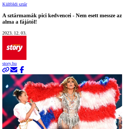
Külföldi sztár
A sztármamák pici kedvencei - Nem esett messze az
alma a fájától!
2023. 12. 03.
story.hu