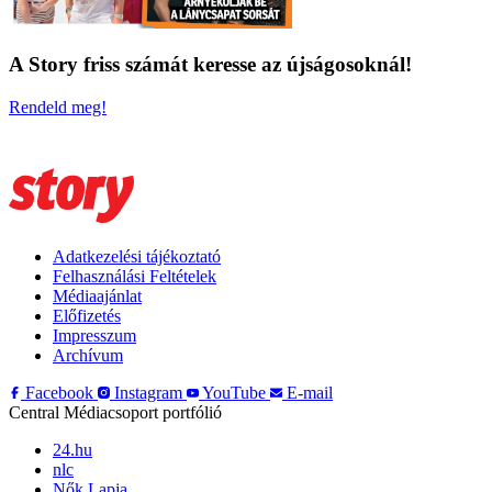
A Story friss számát keresse az újságosoknál!
Rendeld meg!
Adatkezelési tájékoztató
Felhasználási Feltételek
Médiaajánlat
Előfizetés
Impresszum
Archívum
Facebook
Instagram
YouTube
E-mail
Central Médiacsoport portfólió
24.hu
nlc
Nők Lapja