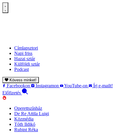
Címlapsztori
Napi friss
Hazai sztár
Külföldi sztár
Podcast
Kövess minket!
Facebookon
Instagramon
YouTube-on
Írj e-mailt!
Előfizetés
Operettszínház
De Re Attila Luigi
Közmédia
Tóth Ildikó
Rubint Réka