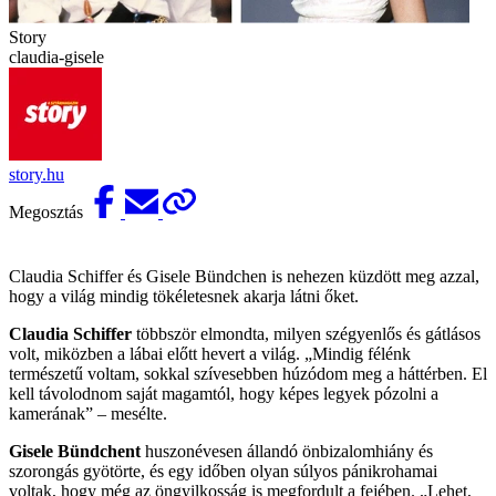
Story
claudia-gisele
story.hu
Megosztás
Claudia Schiffer és Gisele Bündchen is nehezen küzdött meg azzal,
hogy a világ mindig tökéletesnek akarja látni őket.
Claudia Schiffer
többször elmondta, milyen szégyenlős és gátlásos
volt, miközben a lábai előtt hevert a világ. „Mindig félénk
természetű voltam, sokkal szívesebben húzódom meg a háttérben. El
kell távolodnom saját magamtól, hogy képes legyek pózolni a
kamerának” – mesélte.
Gisele Bündchent
huszonévesen állandó önbizalomhiány és
szorongás gyötörte, és egy időben olyan súlyos pánikrohamai
voltak, hogy még az öngyilkosság is megfordult a fejé­ben. „Lehet,