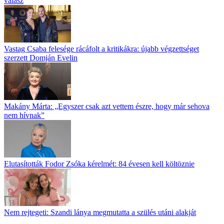
válasz
Vastag Csaba felesége rácáfolt a kritikákra: újabb végzettséget
szerzett Domján Evelin
Makány Márta: „Egyszer csak azt vettem észre, hogy már sehova
nem hívnak”
Elutasították Fodor Zsóka kérelmét: 84 évesen kell költöznie
Nem rejtegeti: Szandi lánya megmutatta a szülés utáni alakját