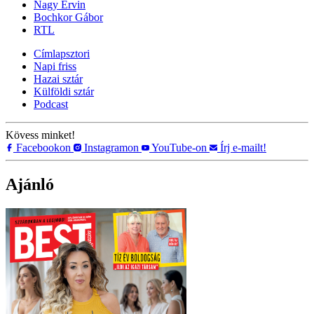
Nagy Ervin
Bochkor Gábor
RTL
Címlapsztori
Napi friss
Hazai sztár
Külföldi sztár
Podcast
Kövess minket!
Facebookon
Instagramon
YouTube-on
Írj e-mailt!
Ajánló