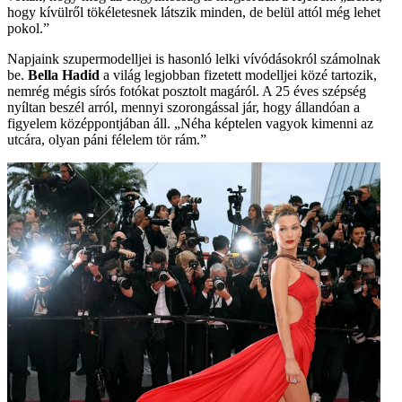
hogy kívülről tökéletesnek látszik minden, de belül attól még lehet
pokol.”
Napjaink szupermodelljei is hasonló lelki vívódásokról számolnak
be.
Bella Hadid
a világ legjobban fizetett modelljei közé tartozik,
nemrég mégis sírós fotókat posztolt magáról. A 25 éves szépség
nyíltan beszél arról, mennyi szorongással jár, hogy állandóan a
figyelem középpontjában áll. „Néha képtelen vagyok kimenni az
utcára, olyan páni félelem tör rám.”