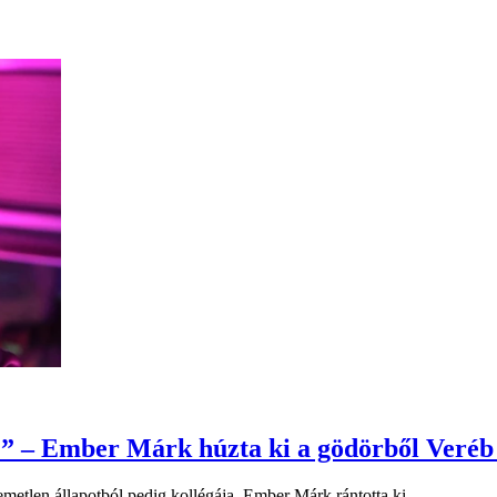
..” – Ember Márk húzta ki a gödörből Veré
metlen állapotból pedig kollégája, Ember Márk rántotta ki.