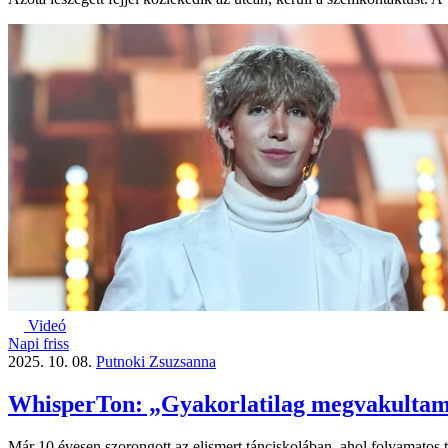
Videó
Napi friss
2025. 10. 08.
Putnoki Zsuzsanna
WhisperTon: „Gyakorlatilag megvakultam
Már 10 évesen szorongott az elismert tánciskolában, ahol folyamatos 