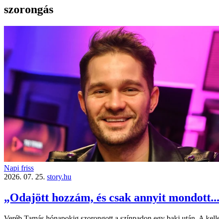
szorongás
Napi friss
2026. 07. 25.
story.hu
„Odajött hozzám, és csak annyit mondott.
Veréb Tamás hónapokig szorongott a színpadon egy baki után. A kelle