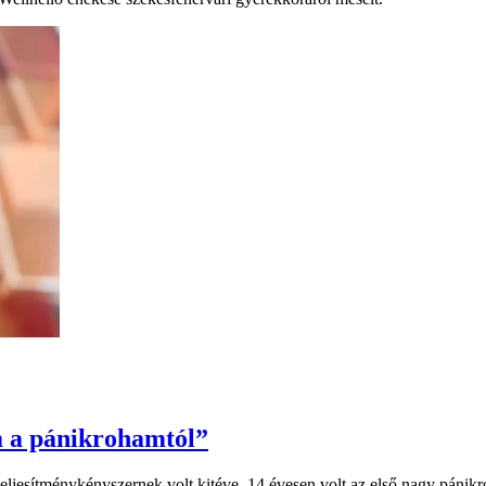
 a pánikrohamtól”
teljesítménykényszernek volt kitéve. 14 évesen volt az első nagy pánik