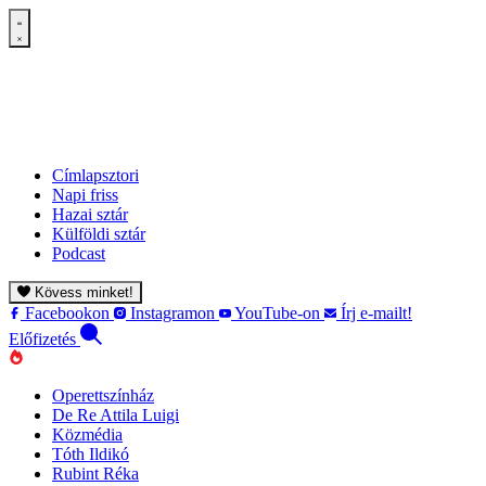
Címlapsztori
Napi friss
Hazai sztár
Külföldi sztár
Podcast
Kövess minket!
Facebookon
Instagramon
YouTube-on
Írj e-mailt!
Előfizetés
Operettszínház
De Re Attila Luigi
Közmédia
Tóth Ildikó
Rubint Réka