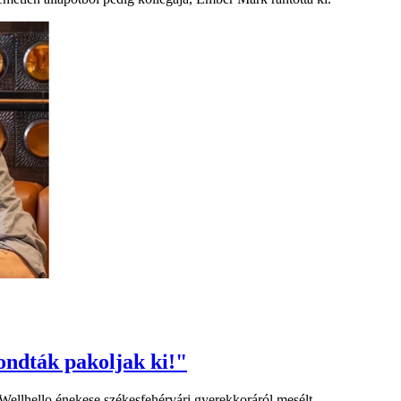
ondták pakoljak ki!"
A Wellhello énekese székesfehérvári gyerekkoráról mesélt.