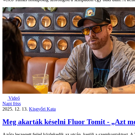
Videó
Napi friss
2025. 12. 13.
Kisgyőri Kata
Meg akarták késelni Fluor Tomit - „Azt m
Azóta leszegett fejjel közlekedik az utcán, kerüli a szemkontaktust. 