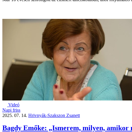
Videó
Napi friss
2025. 07. 14.
Hrivnyák-Szakszon Zsanett
Bagdy Emőke: „Ismerem, milyen, amikor 