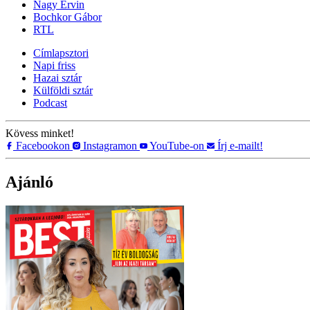
Nagy Ervin
Bochkor Gábor
RTL
Címlapsztori
Napi friss
Hazai sztár
Külföldi sztár
Podcast
Kövess minket!
Facebookon
Instagramon
YouTube-on
Írj e-mailt!
Ajánló