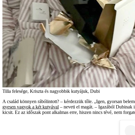
Tilla felesége, Kriszta és nagyobbik kutyájuk, Dubi
A család könnyen rábólintott? – kérdezzük tőle. „Igen, gyorsan belem
gyesen vagyok a két kutyával
– neveti el magát. – Igazából Dubinak 
kicsit. Ez az időszak pont alkalmas erre, hiszen nincs tévé, nem forga