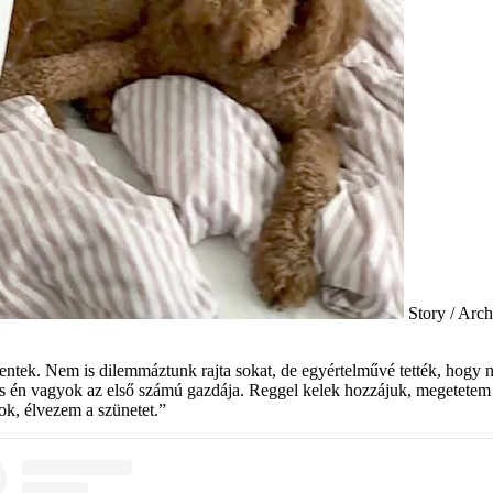
Story / Arch
entek. Nem is dilemmáztunk rajta sokat, de egyértelművé tették, hogy n
is én vagyok az első számú gazdája. Reggel kelek hozzájuk, megetetem 
tok, élvezem a szünetet.”