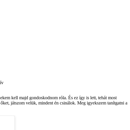
ív
ekem kell majd gondoskodnom róla. És ez így is lett, tehát most
őket, játszom velük, mindent én csinálok. Meg igyekszem tanítgatni a