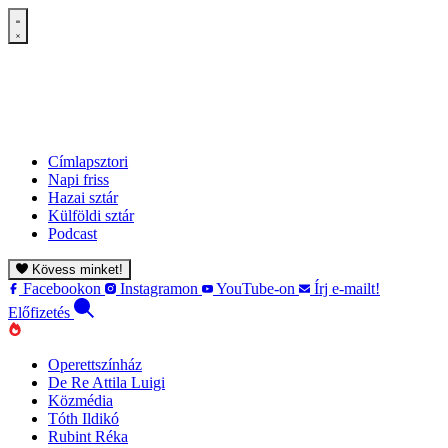
Címlapsztori
Napi friss
Hazai sztár
Külföldi sztár
Podcast
Kövess minket!
Facebookon
Instagramon
YouTube-on
Írj e-mailt!
Előfizetés
Operettszínház
De Re Attila Luigi
Közmédia
Tóth Ildikó
Rubint Réka