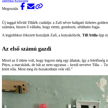
Janotka Krisztina
Megosztás
Új taggal bővült Tilláék családja: a Zafi névre hallgató tízhetes golde
számára, hiszen ő vállalta, hogy etetni, gondozni, sétáltatni fogja.
A legjobbkor érkezett hozzájuk Zafi, a kutya­kölyök.
Till Attila
épp ny
Az első számú gazdi
Mivel az ő ötlete volt, hogy legyen még egy állatuk, így a felelősség
Pityu, a macskánk, de hát az nem ugyanaz – kezdi nevetve Tilla. – T
letett róla. Most meg én hozakodtam vele elő.”