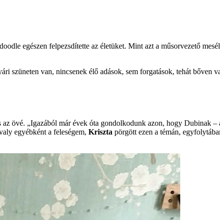
ndoodle egészen felpezsdítette az életüket. Mint azt a műsorvezető mesél
ári szüneten van, nincsenek élő adások, sem forgatások, tehát bőven va
 is az övé. „Igazából már évek óta gondolkodunk azon, hogy Dubinak – ak
avaly egyébként a feleségem,
Kriszta
pörgött ezen a témán, egyfolytába