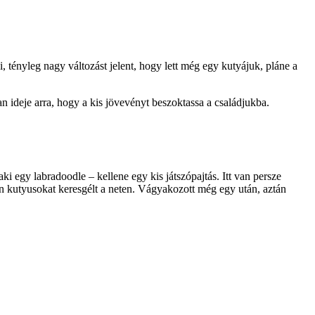
i, tényleg nagy változást jelent, hogy lett még egy kutyájuk, pláne a
n ideje arra, hogy a kis jövevényt beszoktassa a családjukba.
i egy labradoodle – kellene egy kis játszópajtás. Itt van persze
n kutyusokat keresgélt a neten. Vágyakozott még egy után, aztán