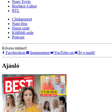
Nagy Ervin
Bochkor Gábor
RTL
Címlapsztori
Napi friss
Hazai sztár
Külföldi sztár
Podcast
Kövess minket!
Facebookon
Instagramon
YouTube-on
Írj e-mailt!
Ajánló