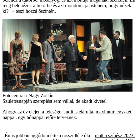
meg belenézek a tükörbe és azt mondom: jaj istenem, hogy nézek
ki?” – teszi hozzá őszintén.
Fotocentral / Nagy Zoltán
Születésnapján szereplést sem vállal, de akadt kivétel
Ahogy az év elején a felesége, Judit is elárulta, maximum egy-két
nappal, egy hónappal előre terveznek.
„Én is jobban aggódom érte a rosszulléte óta –
utalt a színész 2023-