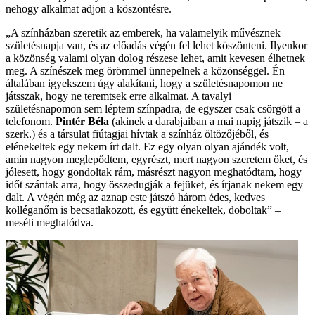
nehogy alkalmat adjon a köszöntésre.
„A színházban szeretik az emberek, ha valamelyik művésznek
születésnapja van, és az előadás végén fel lehet köszönteni. Ilyenkor
a közönség valami olyan dolog részese lehet, amit kevesen élhetnek
meg. A színészek meg örömmel ünnepelnek a közönséggel. Én
általában igyekszem úgy alakítani, hogy a születésnapomon ne
játsszak, hogy ne teremtsek erre alkalmat. A tavalyi
születésnapomon sem léptem színpadra, de egyszer csak csörgött a
telefonom.
Pintér Béla
(akinek a darabjaiban a mai napig játszik – a
szerk.) és a társulat fiútagjai hívtak a színház öltözőjéből, és
elénekeltek egy nekem írt dalt. Ez egy olyan olyan ajándék volt,
amin nagyon meglepődtem, egyrészt, mert nagyon szeretem őket, és
jólesett, hogy gondoltak rám, másrészt nagyon meghatódtam, hogy
időt szántak arra, hogy összedugják a fejüket, és írjanak nekem egy
dalt. A végén még az aznap este játszó három édes, kedves
kolléganőm is becsatlakozott, és együtt énekeltek, doboltak” –
meséli meghatódva.