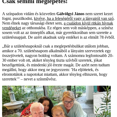
Csak semmi meglepetés!
A színpadon vidám és közvetlen
Gálvölgyi János
nem szeret kezet
fogni, puszilkodni,
kivéve, ha a feleségéről vagy a lányairól van szó
.
Nem élnek nagy társasági életet sem,
a családon kívül ritkán hívnak
vendégeket
az otthonukba. Ez régen sem volt másképpen, a színész
sosem volt az az ünneplős alkat, már gyerekkorában sem szerette a
születésnapjait. De azért akadnak szép emlékei is az elmúlt 78 évből.
„Bár a születésnapoknál csak a meglepetésbulikat utálom jobban,
amikor a 70. születésnapom alkalmából a lányaim szervezetek egy
összejövetelt, nagyon boldog voltam. A számomra legfontosabb 20-
30 ember volt ott, akiket tényleg tiszta szívből szeretek, jókat
beszélgettünk, és mindenki jól érezte magát. De azért nem tudtam
megállni, hogy akkor meg ne jegyezzem: ’Ha eljöttetek, és
elrontottátok a napotokat miattam, akkor tényleg elhiszem, hogy
szerettek’” – nevet a színművész.