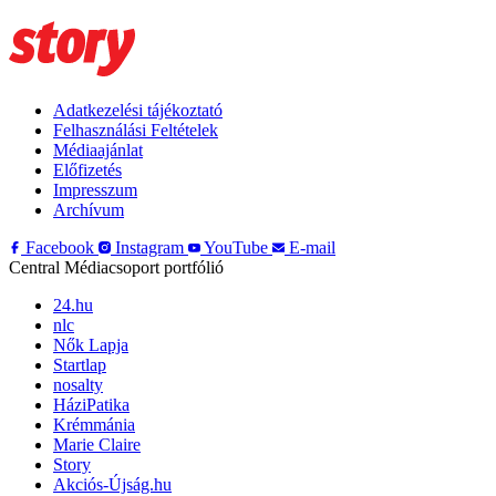
Adatkezelési tájékoztató
Felhasználási Feltételek
Médiaajánlat
Előfizetés
Impresszum
Archívum
Facebook
Instagram
YouTube
E-mail
Central Médiacsoport portfólió
24.hu
nlc
Nők Lapja
Startlap
nosalty
HáziPatika
Krémmánia
Marie Claire
Story
Akciós-Újság.hu