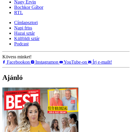
Nagy Ervin
Bochkor Gábor
RTL
Címlapsztori
Napi friss
Hazai sztár
Külföldi sztár
Podcast
Kövess minket!
Facebookon
Instagramon
YouTube-on
Írj e-mailt!
Ajánló