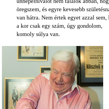
ünnepelnivalót nem találok abban, hog
öregszem, és egyre kevesebb születés
van hátra. Nem értek egyet azzal sem,
a kor csak egy szám, úgy gondolom,
komoly súlya van.