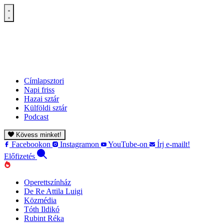
Címlapsztori
Napi friss
Hazai sztár
Külföldi sztár
Podcast
Kövess minket!
Facebookon
Instagramon
YouTube-on
Írj e-mailt!
Előfizetés
Operettszínház
De Re Attila Luigi
Közmédia
Tóth Ildikó
Rubint Réka