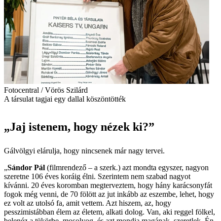
Fotocentral / Vörös Szilárd
A társulat tagjai egy dallal köszöntötték
„Jaj istenem, hogy nézek ki?”
Gálvölgyi elárulja, hogy nincsenek már nagy tervei.
„
Sándor Pál
(filmrendező – a szerk.) azt mondta egyszer, nagyon
szeretne 106 éves koráig élni. Szerintem nem szabad nagyot
kívánni. 20 éves koromban megterveztem, hogy hány karácsonyfát
fogok még venni, de 70 fölött az jut inkább az eszembe, lehet, hogy
ez volt az utolsó fa, amit vettem. Azt hiszem, az, hogy
pesszimistábban élem az életem, alkati dolog. Van, aki reggel fölkel,
belenéz a tükörbe, mosolyog, és azt mondja magának, szeretlek. Én