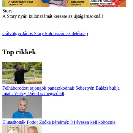
Story
A Story nyári különszámát keresse az újságárusoknál!
Gálvölgyi János
Story különszám
születésnap
Top cikkek
Felháborodott rajongók panaszkodnak Sebestyén Balázs bulija
miatt: Vitézy Dávid is megszólalt
Elutasították Fodor Zsóka kérelmét: 84 évesen kell költöznie