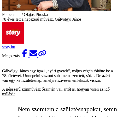
Fotocentral / Olajos Piroska
78 éves lett a népszerű művész, Gálvölgyi János
story.hu
Megosztás
Gálvölgyi János egy igazi „nyári gyerek”, május végén töltötte be a
78. életévét. Ünnepelni viszont soha nem szeretett, sőt… De azért
van egy-két születésnap, amelyre szívesen emlékszik vissza.
A népszerű színművész őszintén vall arról is,
hogyan viseli az idő
múlását
.
Nem szeretem a születésnapokat, sem