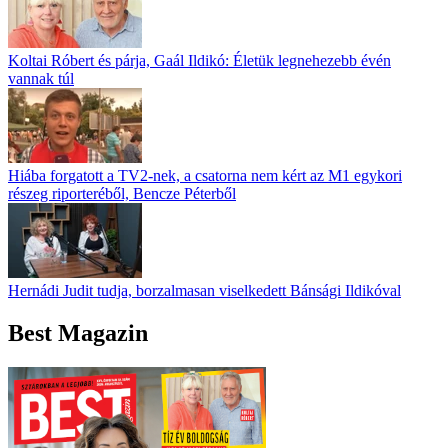
Koltai Róbert és párja, Gaál Ildikó: Életük legnehezebb évén
vannak túl
Hiába forgatott a TV2-nek, a csatorna nem kért az M1 egykori
részeg riporteréből, Bencze Péterből
Hernádi Judit tudja, borzalmasan viselkedett Bánsági Ildikóval
Best Magazin