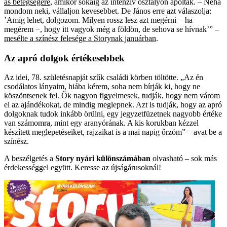
as betegségére
, amikor sokáig az intenzív osztályon ápolták. – Néha
mondom neki, vállaljon kevesebbet. De János erre azt válaszolja:
’Amíg lehet, dolgozom. Milyen rossz­ lesz azt megérni − ha
megérem −, hogy itt vagyok még a földön, de sehova se hívnak’” –
mesélte a színész felesége a Storynak januárban
.
Az apró dolgok értékesebbek
Az idei, 78. születésnapját szűk családi körben töltötte. „Az én
csodálatos lányaim, hiába kérem, soha nem bírják ki, hogy ne
köszöntsenek fel. Ők nagyon figyelmesek, tudják, hogy nem várom
el az ajándékokat, de mindig meglepnek. Azt is tudják, hogy az apró
dolgoknak tudok inkább örülni, egy jegyzetfüzetnek nagyobb értéke
van számomra, mint egy aranyórának. A kis korukban kézzel
készített meglepetéseiket, rajzaikat is a mai napig őrzöm” – avat be a
színész.
A beszélgetés a
Story nyári különszámában
olvasható – sok más
érdekességgel együtt. Keresse az újságárusoknál!