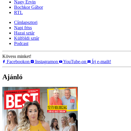
Nagy Ervin
Bochkor Gábor
RTL
Címlapsztori
Napi friss
Hazai sztár
Külföldi sztár
Podcast
Kövess minket!
Facebookon
Instagramon
YouTube-on
Írj e-mailt!
Ajánló