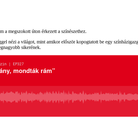
em a megszokott úton érkezett a színészethez.
ggel nézi a világot, mint amikor először kopogtatott be egy színházigazgat
e legnagyobb sikerének.