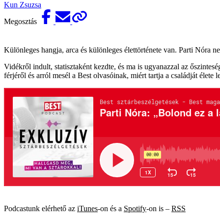
Kun Zsuzsa
Megosztás
Különleges hangja, arca és különleges élettörténete van. Parti Nóra n
Vidékről indult, statisztaként kezdte, és ma is ugyanazzal az őszintesé
férjéről és arról mesél a Best olvasóinak, miért tartja a családját élet
Podcastunk elérhető az
iTunes
-on és a
Spotify
-on is –
RSS