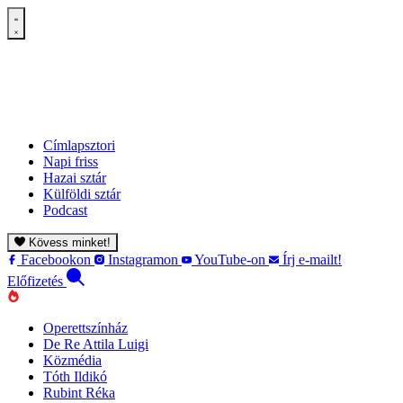
Címlapsztori
Napi friss
Hazai sztár
Külföldi sztár
Podcast
Kövess minket!
Facebookon
Instagramon
YouTube-on
Írj e-mailt!
Előfizetés
Operettszínház
De Re Attila Luigi
Közmédia
Tóth Ildikó
Rubint Réka