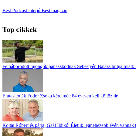
Best Podcast
interjú
Best magazin
Top cikkek
Felháborodott rajongók panaszkodnak Sebestyén Balázs bulija miatt: 
Elutasították Fodor Zsóka kérelmét: 84 évesen kell költöznie
Koltai Róbert és párja, Gaál Ildikó: Életük legnehezebb évén vannak 