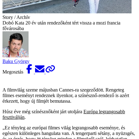
Story / Archív
Dobó Kata 20 év után rendezőként tért vissza a mozi francia
fővárosába
Baku György
Megosztás
A filmvilág szeme májusban Cannes-ra szegeződött. Rengeteg
filmes eseményt rendeznek ilyenkor, a színésznő-rendező is azért
érkezett, hogy új filmjét bemutassa.
Húsz éve még színésznőként járt utoljára
Európa legrangosabb
fesztiválján
.
„Ez tényleg az európai filmes világ legrangosabb eseménye, és
egészen különleges hangulata van. A tengerparti sétány, a nyüzsgés,
és az érzés, hogy itt tényleg minden a filmekről szól, leírhatatlan