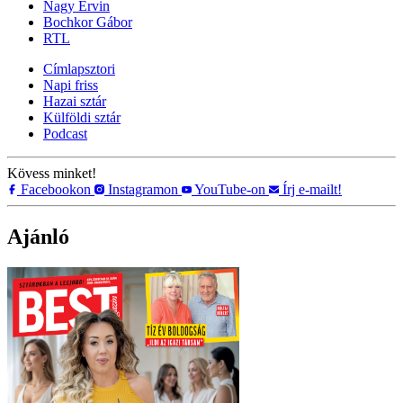
Nagy Ervin
Bochkor Gábor
RTL
Címlapsztori
Napi friss
Hazai sztár
Külföldi sztár
Podcast
Kövess minket!
Facebookon
Instagramon
YouTube-on
Írj e-mailt!
Ajánló