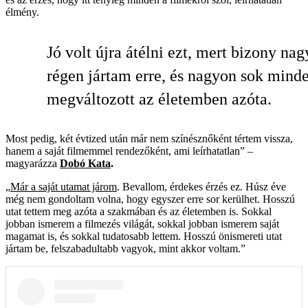
élmény.
Jó volt újra átélni ezt, mert bizony na
régen jártam erre, és nagyon sok mind
megváltozott az életemben azóta.
Most pedig, két évtized után már nem színésznőként tértem vissza,
hanem a saját filmemmel rendezőként, ami leírhatatlan” –
magyarázza
Dobó Kata
.
„
Már a saját utamat járom
. Bevallom, érdekes érzés ez. Húsz éve
még nem gondoltam volna, hogy egyszer erre sor kerülhet. Hosszú
utat tettem meg azóta a szakmában és az életemben is. Sokkal
jobban ismerem a filmezés világát, sokkal jobban ismerem saját
magamat is, és sokkal tudatosabb lettem. Hosszú önismereti utat
jártam be, felszabadultabb vagyok, mint akkor voltam.”