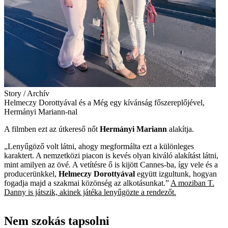
Story / Archív
Helmeczy Dorottyával és a Még egy kívánság főszereplőjével,
Hermányi Mariann-nal
A filmben ezt az útkereső nőt
Hermányi Mariann
alakítja.
„Lenyűgöző volt látni, ahogy megformálta ezt a különleges
karaktert. A nemzetközi piacon is kevés olyan kiváló alakítást látni,
mint amilyen az övé. A vetítésre ő is kijött Cannes-­ba, így vele és a
producerünkkel,
Helmeczy Dorottyával
együtt izgultunk, hogyan
fogadja majd a szakmai közönség az alkotásunkat.”
A moziban T.
Danny is játszik, akinek játéka lenyűgözte a rendezőt.
Nem szokás tapsolni