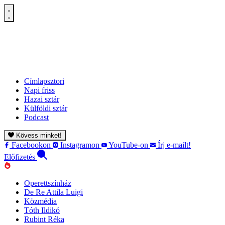
Címlapsztori
Napi friss
Hazai sztár
Külföldi sztár
Podcast
Kövess minket!
Facebookon
Instagramon
YouTube-on
Írj e-mailt!
Előfizetés
Operettszínház
De Re Attila Luigi
Közmédia
Tóth Ildikó
Rubint Réka