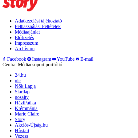
Adatkezelési tájékoztató
Felhasználási Feltételek
Médiaajánlat
Előfizetés
Impresszum
Archívum
Facebook
Instagram
YouTube
E-mail
Central Médiacsoport portfólió
24.hu
nlc
Nők Lapja
Startlap
nosalty
HáziPatika
Krémmánia
Marie Claire
Story
Akciós-Újság.hu
Hírstart
Vezess