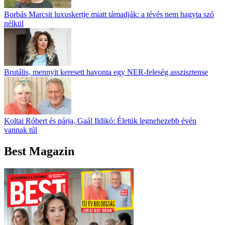
Borbás Marcsit luxuskertje miatt támadják: a tévés nem hagyta szó
nélkül
Brutális, mennyit keresett havonta egy NER-feleség asszisztense
Koltai Róbert és párja, Gaál Ildikó: Életük legnehezebb évén
vannak túl
Best Magazin