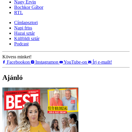
Nagy Ervin
Bochkor Gábor
RTL
Címlapsztori
Napi friss
Hazai sztár
Külföldi sztár
Podcast
Kövess minket!
Facebookon
Instagramon
YouTube-on
Írj e-mailt!
Ajánló