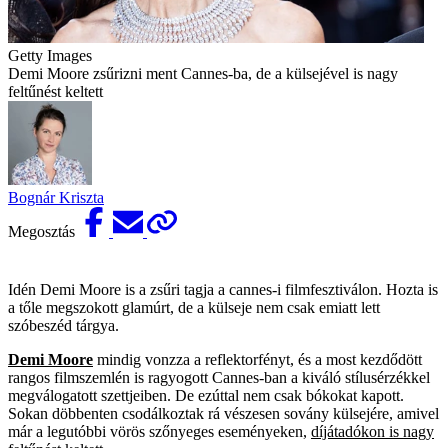
Getty Images
Demi Moore zsűrizni ment Cannes-ba, de a külsejével is nagy
feltűnést keltett
Bognár Kriszta
Megosztás
Idén Demi Moore is a zsűri tagja a cannes-i filmfesztiválon. Hozta is
a tőle megszokott glamúrt, de a külseje nem csak emiatt lett
szóbeszéd tárgya.
Demi Moore
mindig vonzza a reflektorfényt, és a most kezdődött
rangos filmszemlén is ragyogott Cannes-ban a kiváló stílusérzékkel
megválogatott szettjeiben. De ezúttal nem csak bókokat kapott.
Sokan döbbenten csodálkoztak rá vészesen sovány külsejére, amivel
már a legutóbbi vörös szőnyeges eseményeken,
díjátadókon is nagy