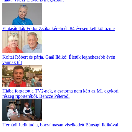
Elutasították Fodor Zsóka kérelmét: 84 évesen kell költöznie
Koltai Róbert és párja, Gaál Ildikó: Életük legnehezebb évén
vannak túl
Hiába forgatott a TV2-nek, a csatorna nem kért az M1 egykori
részeg riporteréből, Bencze Péterből
Hernádi Judit tudja, borzalmasan viselkedett Bánsági Ildikóval