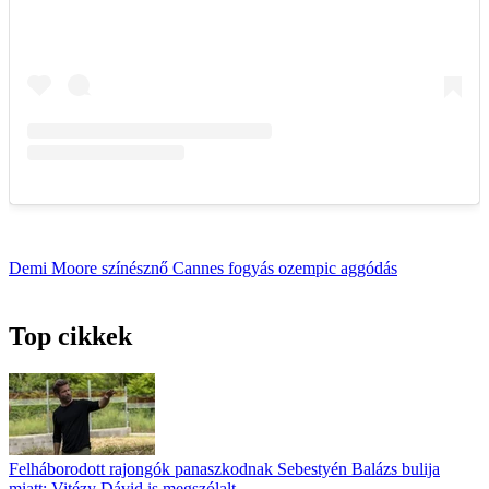
Demi Moore
színésznő
Cannes
fogyás
ozempic
aggódás
Top cikkek
Felháborodott rajongók panaszkodnak Sebestyén Balázs bulija
miatt: Vitézy Dávid is megszólalt