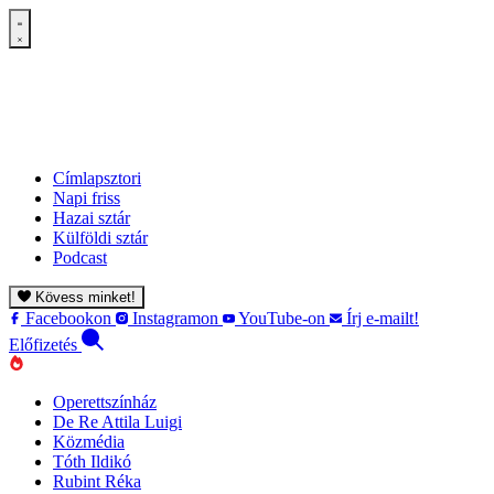
Címlapsztori
Napi friss
Hazai sztár
Külföldi sztár
Podcast
Kövess minket!
Facebookon
Instagramon
YouTube-on
Írj e-mailt!
Előfizetés
Operettszínház
De Re Attila Luigi
Közmédia
Tóth Ildikó
Rubint Réka