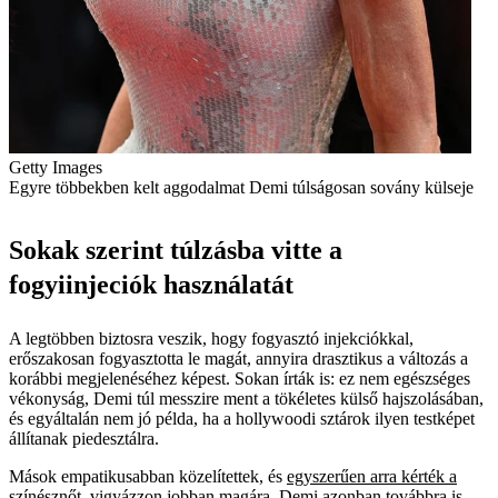
Getty Images
Egyre többekben kelt aggodalmat Demi túlságosan sovány külseje
Sokak szerint túlzásba vitte a
fogyiinjeciók használatát
A legtöbben biztosra veszik, hogy fogyasztó injekciókkal,
erőszakosan fogyasztotta le magát, annyira drasztikus a változás a
korábbi megjelenéséhez képest. Sokan írták is: ez nem egészséges
vékonyság, Demi túl messzire ment a tökéletes külső hajszolásában,
és egyáltalán nem jó példa, ha a hollywoodi sztárok ilyen testképet
állítanak piedesztálra.
Mások empatikusabban közelítettek, és
egyszerűen arra kérték a
színésznőt
, vigyázzon jobban magára. Demi azonban továbbra is