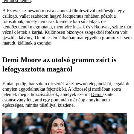
feltűnést keltett
.
A 63 éves színésznő most a cannes-i filmfesztivál nyitóestjén egy
csillogó, vállat szabadon hagyó Jacquemus ruhában pózolt a
fotósoknak, amely nemcsak kiemelte karcsú alakját, de
kendőzetlenül megmutatta, mennyire inasak és vékonyak, szinte már
véznák lettek a karjai. Különösen bizonyos szögekből fotózva volt
ijesztő a látvány, Demi testén láthatóan már egyetlen gramm zsír sem
maradt, kiállnak a csontjai.
Demi Moore az utolsó gramm zsírt is
lefogyasztotta magáról
Emiatt pedig, bár sokan dicsérték a színésznő eleganciáját, legalább
ennyien aggodalmukat fejezték ki. A közösségi médiában sorra
jelentek meg a hozzászólások, amelyek szerint
Demi
szinte
csontsovány lett, ami egy pont után már épp annyira nem
egészséges, mintha túlsúllyal küzdene.