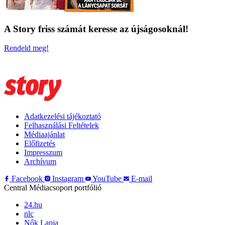
A Story friss számát keresse az újságosoknál!
Rendeld meg!
Adatkezelési tájékoztató
Felhasználási Feltételek
Médiaajánlat
Előfizetés
Impresszum
Archívum
Facebook
Instagram
YouTube
E-mail
Central Médiacsoport portfólió
24.hu
nlc
Nők Lapja