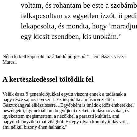
voltam, és rohantam be este a szobámb
felkapcsoltam az egyetlen izzót, ő ped
lekapcsolta, és mondta, hogy ’maradju
egy kicsit csendben, kis unokám.’
Néha ki kell kapcsolni az állandó pörgésből” – emlékszik vissza
Marcsi.
A kertészkedéssel töltődik fel
Velük és az ő generációjukkal együtt viszont ennek a tudásnak a
nagy része sajnos elveszett. Ez inspirálta a műsorvezetőt a
Gasztroangyal elkészítésére. „Egyébként is imádok idős emberekkel
beszélgetni, így nekiálltam begyűjteni ezeket a tudásmorzsákat, és
igyekeztem megismertetni a nézőkkel a paraszti kultúrát, ami
nagyon hiányzik a mai világból. Ez egy olyan komoly tudás volt,
ami nélkül bizony éhen halnánk.”