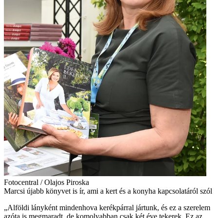
Fotocentral / Olajos Piroska
Marcsi újabb könyvet is ír, ami a kert és a konyha kapcsolatáról szól
„Alföldi lányként mindenhova kerékpárral jártunk, és ez a szerelem
azóta is megmaradt, de komolyabban csak két éve tekerek. Ez az