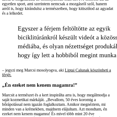
egyetlen sport, ami szerintem nemcsak a mozgásról szól, hanem
arról is, hogy kirándulsz a természetben, hogy kitisztítod az agyadat
és a lelkedet.
Egyszer a férjem feltöltötte az egyik
biciklitúránkról készült videót a közös
médiá­ba, és olyan nézettséget produkál
hogy így lett a hobbiból megint munka 
– jegyzi meg Marcsi mosolyogva, aki
Liptai Calunak köszönheti a
férjét.
„Én ezeket nem kenem magamra!”
Marcsit a természet és a kert inspirálta arra is, hogy megálmodja a
saját kozmetikai márkáját. „Bevallom, 50 éves koromig a
bőrápolással nem igazán foglalkoztam. Amikor megnéztem, mi
minden van a krémekben, majdnem elájultam. Azt mondtam, én
ezeket nem kenem magamra! És mivel több mint 20 éve