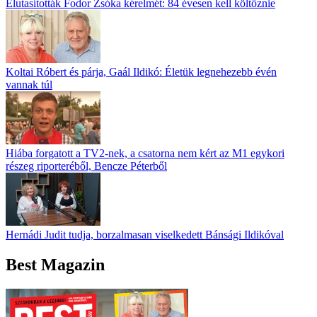
Elutasították Fodor Zsóka kérelmét: 84 évesen kell költöznie
Koltai Róbert és párja, Gaál Ildikó: Életük legnehezebb évén
vannak túl
Hiába forgatott a TV2-nek, a csatorna nem kért az M1 egykori
részeg riporteréből, Bencze Péterből
Hernádi Judit tudja, borzalmasan viselkedett Bánsági Ildikóval
Best Magazin