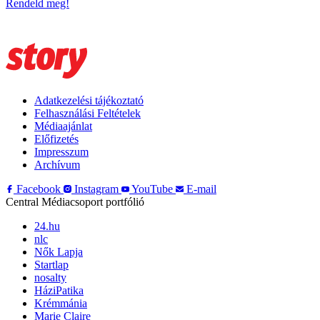
Rendeld meg!
Adatkezelési tájékoztató
Felhasználási Feltételek
Médiaajánlat
Előfizetés
Impresszum
Archívum
Facebook
Instagram
YouTube
E-mail
Central Médiacsoport portfólió
24.hu
nlc
Nők Lapja
Startlap
nosalty
HáziPatika
Krémmánia
Marie Claire