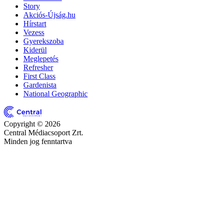
Story
Akciós-Újság.hu
Hírstart
Vezess
Gyerekszoba
Kiderül
Meglepetés
Refresher
First Class
Gardenista
National Geographic
Copyright © 2026
Central Médiacsoport Zrt.
Minden jog fenntartva