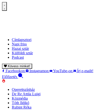
Címlapsztori
Napi friss
Hazai sztár
Külföldi sztár
Podcast
Kövess minket!
Facebookon
Instagramon
YouTube-on
Írj e-mailt!
Előfizetés
Operettszínház
De Re Attila Luigi
Közmédia
Tóth Ildikó
Rubint Réka