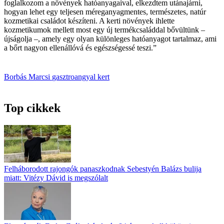
foglalkozom a növények hatóanyagaival, elkezdtem utánajárni,
hogyan lehet egy teljesen méreganyagmentes, természetes, natúr
kozmetikai családot készíteni. A kerti növények ihlette
kozmetikumok mellett most egy új termékcsaláddal bővültünk –
újságolja –, amely egy olyan különleges hatóanyagot tartalmaz, ami
a bőrt nagyon ellenállóvá és egészségessé teszi.”
Borbás Marcsi
gasztroangyal
kert
Top cikkek
Felháborodott rajongók panaszkodnak Sebestyén Balázs bulija
miatt: Vitézy Dávid is megszólalt