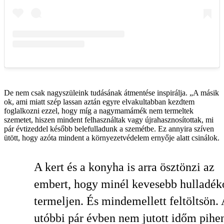
De nem csak nagyszüleink tudásának átmentése inspirálja. „A másik
ok, ami miatt szép lassan aztán egyre elvakultabban kezdtem
foglalkozni ezzel, hogy míg a nagymamámék nem termeltek
szemetet, hiszen mindent felhasználtak vagy újrahasznosítottak, mi
pár évtizeddel később belefulladunk a szemétbe. Ez annyira szíven
ütött, hogy azóta mindent a környezetvédelem ernyője alatt csinálok.
A kert és a konyha is arra ösztönzi az
embert, hogy minél kevesebb hulladék
termeljen. És mindemellett feltöltsön.
utóbbi pár évben nem jutott időm pihen