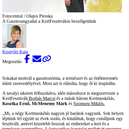
Fotocentral / Olajos Piroska
A Gasztroangyallal a KertFesztiválon beszélgettünk
Kisgyőri Kata
Megosztás
Sokakat motivál a gasztronómia, a természet és az értékteremtés
iránti szenvedélyével. Most azt is elárulta, hogy őt ki inspirálta.
A tavalyi sikeren felbuzdulva, idén másodszor is megszervezte a
KertFesztivált
Borbás Marcsi
és a másik három Kertmuskétás,
Kosztka Ernő, McMenemy Márk
és
Szomoru Miklós.
„Mi, a négy Kertmuskétás nagyon jó barátok vagyunk. Sok helyen
léptünk fel együtt az évek során, és kitaláltuk, hogy csináljunk egy
fesztivált, amivel közelebb hozzuk az embereket a kert és a
természet szeretetéhez. A fantasztikus hangulat mellett itt rengeteg