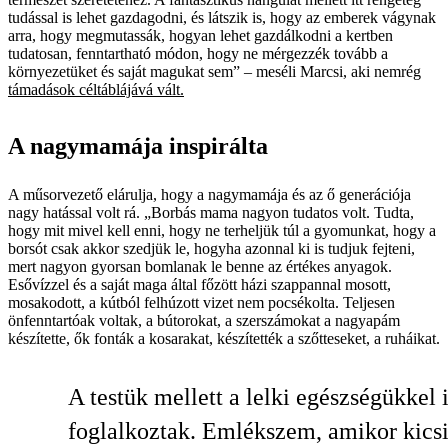
tudással is lehet gazdagodni, és látszik is, hogy az emberek vágynak
arra, hogy megmutassák, hogyan lehet gazdálkodni a kertben
tudatosan, fenntartható módon, hogy ne mérgezzék tovább a
környezetüket és saját magukat sem” – meséli Marcsi, aki nemrég
támadások céltáblájává vált.
A nagymamája inspirálta
A műsorvezető elárulja, hogy a nagymamája és az ő generációja
nagy hatással volt rá. „Borbás mama nagyon tudatos volt. Tudta,
hogy mit mivel kell enni, hogy ne terheljük túl a gyomunkat, hogy a
borsót csak akkor szedjük le, hogyha azonnal ki is tudjuk fejteni,
mert nagyon gyorsan bomlanak le benne az értékes anyagok.
Esővízzel és a saját maga által főzött házi szappannal mosott,
mosakodott, a kútból felhúzott vizet nem pocsékolta. Teljesen
önfenntartóak voltak, a bútorokat, a szerszámokat a nagyapám
készítette, ők fonták a kosarakat, készítették a szőtteseket, a ruháikat.
A testük mellett a lelki egészségükkel 
foglalkoztak. Emlékszem, amikor kics