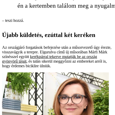
én a kertemben találom meg a nyuga
– teszi hozzá.
Újabb küldetés, ezúttal két keréken
Az országjáró forgatások befejezése után a műsorvezető úgy érezte,
visszavágyik a terepre. Elgurulva című új műsorában Márfi Márk
színésszel együtt
kerékpárral tekerve mutatják be az ország
gyönyörű tájait
, és talán sikerül meggyőzni az embereket arról is,
hogy érdemes biciklire ülniük.