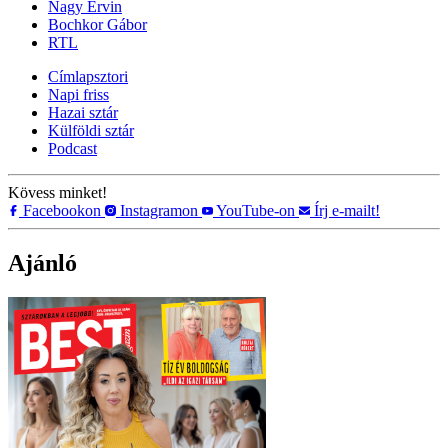
Nagy Ervin
Bochkor Gábor
RTL
Címlapsztori
Napi friss
Hazai sztár
Külföldi sztár
Podcast
Kövess minket!
Facebookon
Instagramon
YouTube-on
Írj e-mailt!
Ajánló