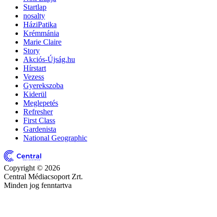
Startlap
nosalty
HáziPatika
Krémmánia
Marie Claire
Story
Akciós-Újság.hu
Hírstart
Vezess
Gyerekszoba
Kiderül
Meglepetés
Refresher
First Class
Gardenista
National Geographic
Copyright © 2026
Central Médiacsoport Zrt.
Minden jog fenntartva