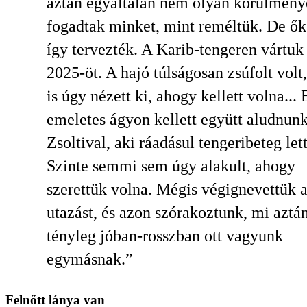
aztán egyáltalán nem olyan körülmény
fogadtak minket, mint reméltük. De ő
így tervezték. A Karib-tengeren vártuk
2025-öt. A hajó túlságosan zsúfolt volt
is úgy nézett ki, ahogy kellett volna...
emeletes ágyon kellett együtt aludnun
Zsoltival, aki ráadásul tengeribeteg lett
Szinte semmi sem úgy alakult, ahogy
szerettük volna. Mégis végignevettük 
utazást, és azon szórakoztunk, mi aztá
tényleg jóban-rosszban ott vagyunk
egymásnak.”
Felnőtt lánya van