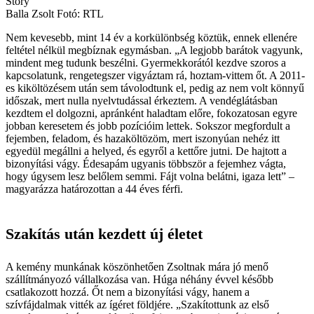
Story
Balla Zsolt Fotó: RTL
Nem kevesebb, mint 14 év a korkülönbség köztük, ennek ellenére
feltétel nélkül megbíznak egymásban. „A legjobb barátok vagyunk,
mindent meg tudunk beszélni. Gyermekkorától kezdve szoros a
kapcsolatunk, rengetegszer vigyáztam rá, hoztam-vittem őt. A 2011-
es kiköltözésem után sem távolodtunk el, pedig az nem volt könnyű
időszak, mert nulla nyelvtudással érkeztem. A vendéglátásban
kezdtem el dolgozni, apránként haladtam előre, fokozatosan egyre
jobban keresetem és jobb pozícióim lettek. Sokszor megfordult a
fejemben, feladom, és hazaköltözöm, mert iszonyúan nehéz itt
egyedül megállni a helyed, és egyről a kettőre jutni. De hajtott a
bizonyítási vágy. Édesapám ugyanis többször a fejemhez vágta,
hogy úgysem lesz belőlem semmi. Fájt volna belátni, igaza lett” –
magyarázza határozottan a 44 éves férfi.
Szakítás után kezdett új életet
A kemény munkának köszönhetően Zsoltnak mára jó menő
szállítmányozó vállalkozása van. Húga néhány évvel később
csatlakozott hozzá. Őt nem a bizonyítási vágy, hanem a
szívfájdalmak vitték az ígéret földjére. „Szakítottunk az első