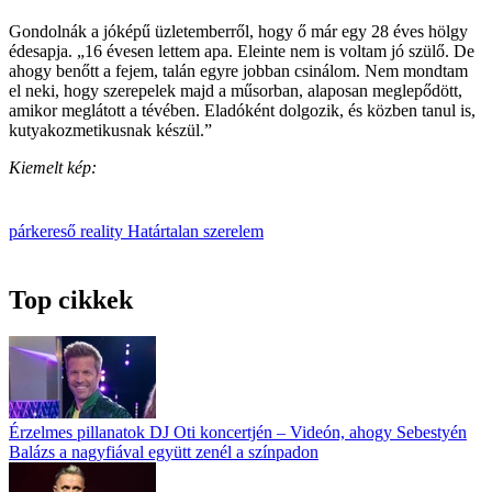
Gondolnák a jóképű üzletemberről, hogy ő már egy 28 éves hölgy
édesapja. „16 évesen lettem apa. Eleinte nem is voltam jó szülő. De
ahogy benőtt a fejem, talán egyre jobban csinálom. Nem mondtam
el neki, hogy szerepelek majd a műsorban, alaposan meglepődött,
amikor meglátott a tévében. Eladóként dolgozik, és közben tanul is,
kutyakozmetikusnak készül.”
Kiemelt kép:
párkereső reality
Határtalan szerelem
Top cikkek
Érzelmes pillanatok DJ Oti koncertjén – Videón, ahogy Sebestyén
Balázs a nagyfiával együtt zenél a színpadon