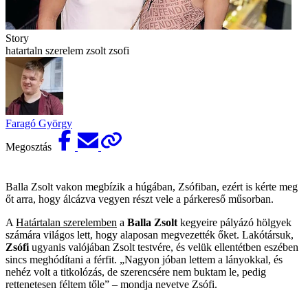
Story
hatartaln szerelem zsolt zsofi
Faragó György
Megosztás
Balla Zsolt vakon megbízik a húgában, Zsófiban, ezért is kérte meg
őt arra, hogy álcázva vegyen részt vele a párkereső műsorban.
A
Határtalan szerelemben
a
Balla Zsolt
kegyeire pályázó hölgyek
számára világos lett, hogy alaposan megvezették őket. Lakótársuk,
Zsófi
ugyanis valójában Zsolt testvére, és velük ellentétben eszében
sincs meghódítani a férfit. „Nagyon jóban lettem a lányokkal, és
nehéz volt a titkolózás, de szerencsére nem buktam le, pedig
rettenetesen féltem tőle” – mondja nevetve Zsófi.