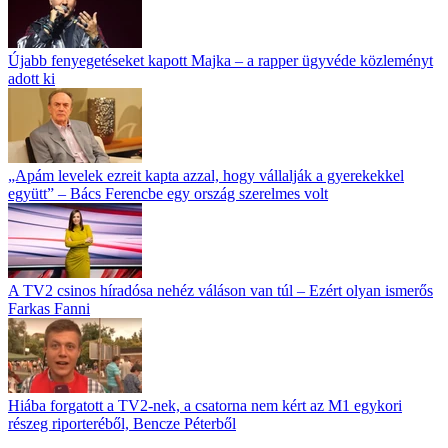
Újabb fenyegetéseket kapott Majka – a rapper ügyvéde közleményt
adott ki
„Apám levelek ezreit kapta azzal, hogy vállalják a gyerekekkel
együtt” – Bács Ferencbe egy ország szerelmes volt
A TV2 csinos híradósa nehéz váláson van túl – Ezért olyan ismerős
Farkas Fanni
Hiába forgatott a TV2-nek, a csatorna nem kért az M1 egykori
részeg riporteréből, Bencze Péterből