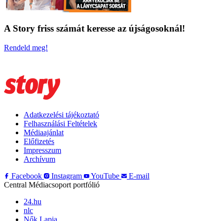
A Story friss számát keresse az újságosoknál!
Rendeld meg!
Adatkezelési tájékoztató
Felhasználási Feltételek
Médiaajánlat
Előfizetés
Impresszum
Archívum
Facebook
Instagram
YouTube
E-mail
Central Médiacsoport portfólió
24.hu
nlc
Nők Lapja