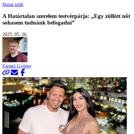
Hazai sztár
A Határtalan szerelem testvérpárja: „Egy züllött nőt
sohasem tudnánk befogadni”
2025. 05. 26.
Faragó György