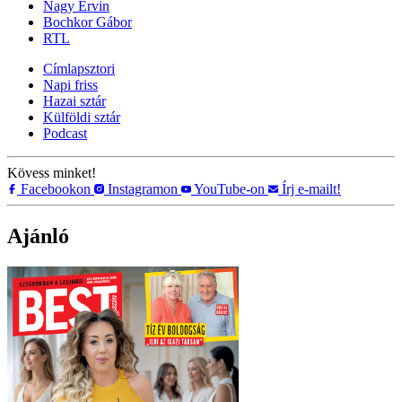
Nagy Ervin
Bochkor Gábor
RTL
Címlapsztori
Napi friss
Hazai sztár
Külföldi sztár
Podcast
Kövess minket!
Facebookon
Instagramon
YouTube-on
Írj e-mailt!
Ajánló