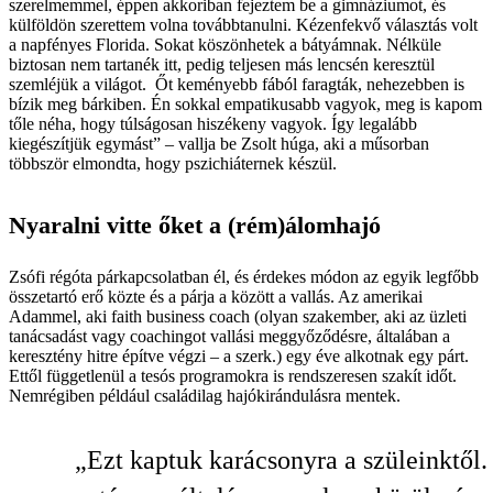
szerelmemmel, éppen akkoriban fejeztem be a gimnáziumot, és
külföldön szerettem volna továbbtanulni. Kézenfekvő választás volt
a napfényes Florida. Sokat köszönhetek a bátyámnak. Nélküle
biztosan nem tartanék itt, pedig teljesen más lencsén keresztül
szemléjük a világot. Őt keményebb fából faragták, nehezebben is
bízik meg bárkiben. Én sokkal empatikusabb vagyok, meg is kapom
tőle néha, hogy túlságosan hiszékeny vagyok. Így legalább
kiegészítjük egymást” – vallja be Zsolt húga, aki a műsorban
többször elmondta, hogy pszichiáternek készül.
Nyaralni vitte őket a (rém)álomhajó
Zsófi régóta párkapcsolatban él, és érdekes módon az egyik legfőbb
összetartó erő közte és a párja a között a vallás. Az amerikai
Adammel, aki faith business coach (olyan szakember, aki az üzleti
tanácsadást vagy coachingot vallási meg­győződésre, általában a
keresztény hitre építve végzi – a szerk.) egy éve alkotnak egy párt.
Ettől függetlenül a tesós programokra is rendszeresen szakít időt.
Nemrégiben például családilag hajókirándulásra mentek.
„Ezt kaptuk karácsonyra a szüleinktől.