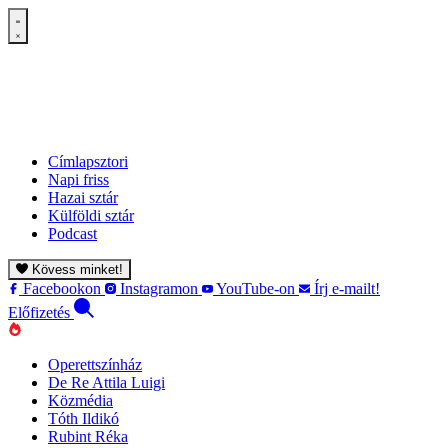
Címlapsztori
Napi friss
Hazai sztár
Külföldi sztár
Podcast
Kövess minket!
Facebookon
Instagramon
YouTube-on
Írj e-mailt!
Előfizetés
Operettszínház
De Re Attila Luigi
Közmédia
Tóth Ildikó
Rubint Réka