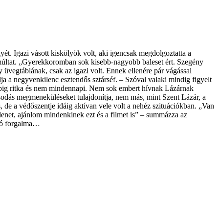
ét. Igazi vásott kiskölyök volt, aki igencsak megdolgoztatta a
a múltat. „Gyerekkoromban sok kisebb-nagyobb baleset ért. Szegény
üvegtáblának, csak az igazi volt. Ennek ellenére pár vágással
lja a negyvenkilenc esztendős sztárséf. – Szóval valaki mindig figyelt
napig ritka és nem mindennapi. Nem sok embert hívnak Lázárnak
sodás megmeneküléseket tulajdonítja, nem más, mint Szent Lázár, a
de a védőszentje idáig aktívan vele volt a nehéz szituációkban. „Van
lenet, ajánlom mindenkinek ezt és a filmet is” – summázza az
áró forgalma…