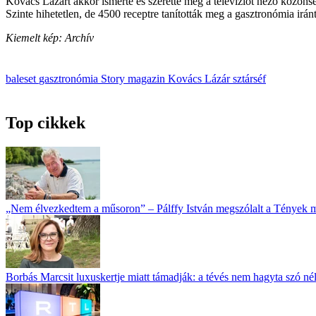
Kovács Lázárt akkor ismerte és szerette meg a televíziót néző közön
Szinte hihetetlen, de 4500 receptre tanították meg a gasztronómia irán
Kiemelt kép: Archív
baleset
gasztronómia
Story magazin
Kovács Lázár
sztárséf
Top cikkek
„Nem élvezkedtem a műsoron” – Pálffy István megszólalt a Tények 
Borbás Marcsit luxuskertje miatt támadják: a tévés nem hagyta szó né