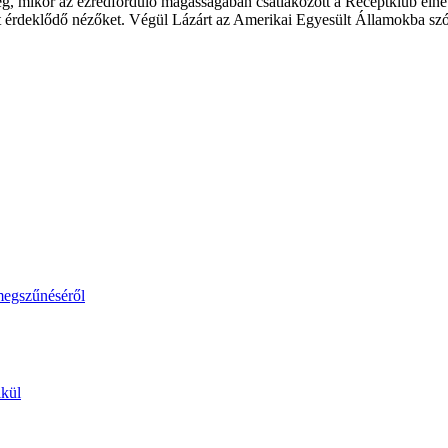
ség, mikor az ezredforduló magasságában csatlakozott a Receptklub el
t érdeklődő nézőket. Végül Lázárt az Amerikai Egyesült Államokba szólít
megszűnéséről
lkül