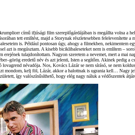
umpliorr című ifjúsági film szereplőgárdájában is megállta volna a hely
orában tett említést, majd a Storynak részletesebben felelevenítette 
aleseteim is. Például pontosan úgy, ahogy a filmekben, nekimentem egy 
el azt is megúsztam. A kisebb ­biciklibaleseteket nem is említem – ­soro
vem erejének tulajdonítottam. Nagyon szeretem a nevemet, mert a mai 
r–görög eredetű név és azt jelenti, Isten a segítőm. Akinek pedig a c
 lovagrend névadója. Nos, Kovács Lázár se nem sírásó, se nem koldus, 
azt mondom, kelj föl, Lázár, akkor a halottnak is ugrania kell… Nagy je
ületett, így valószínűsíthető, hogy elég nagy náluk a védőszentek átj