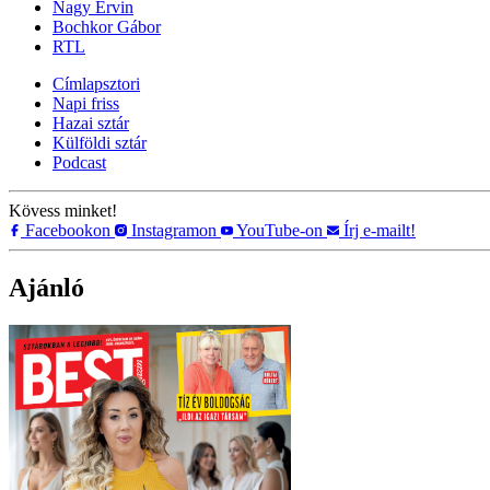
Nagy Ervin
Bochkor Gábor
RTL
Címlapsztori
Napi friss
Hazai sztár
Külföldi sztár
Podcast
Kövess minket!
Facebookon
Instagramon
YouTube-on
Írj e-mailt!
Ajánló