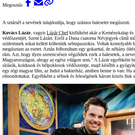
Megosztás
A sztárséf a nevének tulajdonítja, hogy számos balesetet megúszott.
Kovács Lázár
, vagyis
Lázár Chef
kisfiúként akár a Keménykalap és kr
védőszentjét, Szent Lázárt. Erről a Duna csatorna Névjegyek című műs
szüleimnek sokat kellett költeniük sebtapaszokra. Voltak komolyabb b
megúsztam az esetet. Aztán felborultam egy gokarttal, de néhány öltéss
rám. Azt, hogy ilyen szerencsésen végződtek ezek a balesetek, a ne
Magyarországon, ahogy az egész világon sem.” A Lázár egyébként hébe
sírásók, koldusok és bélpoklosok védőszentje, majd később a gyógyító
egy régi magyar film, az Indul a bakterház, amiben benne is van: Ha 
elmondottakat. Egyébként a séfnek és feleségének három közös fiuk sz