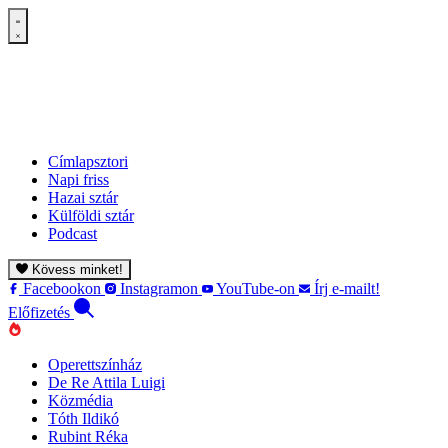
Címlapsztori
Napi friss
Hazai sztár
Külföldi sztár
Podcast
Kövess minket!
Facebookon
Instagramon
YouTube-on
Írj e-mailt!
Előfizetés
Operettszínház
De Re Attila Luigi
Közmédia
Tóth Ildikó
Rubint Réka