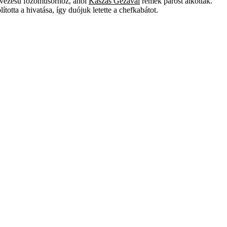
nevezésű főzőműsorhoz, ahol
Kaszás Gézával
remek párost alkottak.
otta a hivatása, így duójuk letette a chefkabátot.