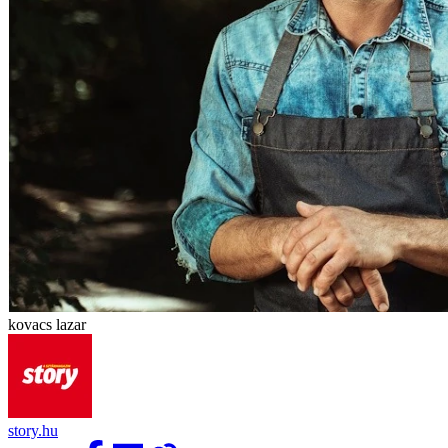
kovacs lazar
story.hu