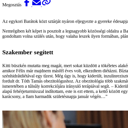
Megosztás
Az egykori Barátok közt sztárját nyáron eljegyezte a gyereke édesapja
Nemrégiben két képet is posztolt a legnagyobb közösségi oldalra a Ba
gondoltam volna szülés után, hogy valaha leszek ilyen formában, pláne
Szakember segített
Kitti büszkén mutatta meg magát, mert sokat küzdött a tökéletes alaké
amikor Félix már majdnem másfél éves volt, elkezdtem diétázni. Bízt
szénhidrátdiétával egy tízest. Még úgy is, hogy kiderült, inzulinrezi
fordult dr. Tóth Tamás obezitológushoz. Az obezitológia több szakmát 
ismeretében a túlsúly korrekciójára irányuló terápiával segít. – Kider
alapú fehérje­turmixszal indítottam, este is ezt ettem, a kettő között 
karácsony, a fiam harmadik születésnapja január végén…”