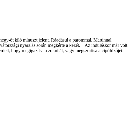
 négy-öt kiló mínuszt jelent. Ráadásul a párommal, Martinnal
rvátországi nyaralás során megkérte a kezét. – Az induláskor már volt
rdelt, hogy megigazítsa a zokniját, vagy megszorítsa a cipőfűzőjét.