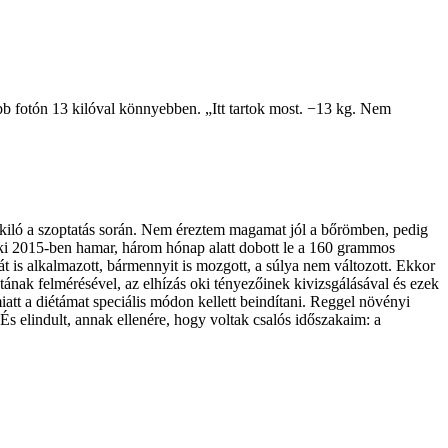
ebb fotón 13 kilóval könnyebben. „Itt tartok most. −13 kg. Nem
ár kiló a szoptatás során. Nem éreztem magamat jól a bőrömben, pedig
aki 2015-ben hamar, három hónap alatt dobott le a 160 grammos
át is alkalmazott, bármennyit is mozgott, a súlya nem változott. Ekkor
tának felmérésével, az elhízás oki tényezőinek kivizsgálásával és ezek
iatt a diétámat speciális módon kellett beindítani. Reggel növényi
 És elindult, annak ellenére, hogy voltak csalós időszakaim: a