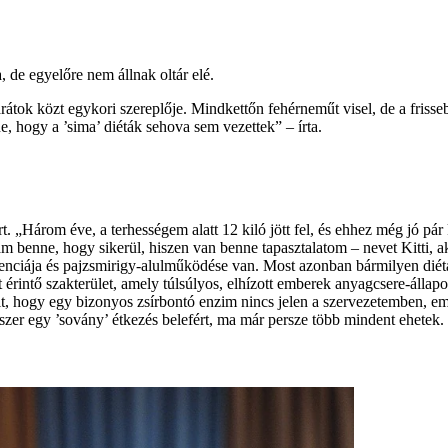
, de egyelőre nem állnak oltár elé.
rátok közt egykori szereplője. Mindkettőn fehérneműt visel, de a friss
, hogy a ’sima’ diéták sehova sem vezettek” – írta.
rt. „Három éve, a terhességem alatt 12 kiló jött fel, és ehhez még jó p
am benne, hogy sikerül, hiszen van benne tapasztalatom – nevet Kitti, 
sztenciája és pajzsmirigy-alulműködése van. Most azonban bármilyen diét
érintő szakterület, amely túlsúlyos, elhízott emberek anyagcsere-állapo
ült, hogy egy bizonyos zsírbontó enzim nincs jelen a szervezetemben, em
egyszer egy ’sovány’ étkezés belefért, ma már persze több mindent ehetek.