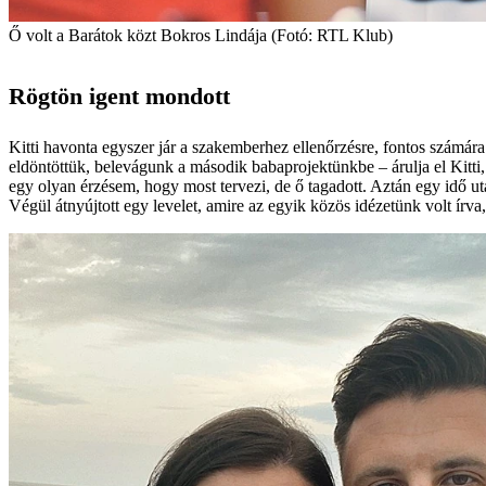
Ő volt a Barátok közt Bokros Lindája (Fotó: RTL Klub)
Rögtön igent mondott
Kitti havonta egyszer jár a szakemberhez ellenőrzésre, fontos számára
eldöntöttük, belevágunk a második babaprojektünkbe – árulja el Kitti,
egy olyan érzésem, hogy most tervezi, de ő tagadott. Aztán egy idő utá
Végül átnyújtott egy levelet, amire az egyik közös idézetünk volt írva