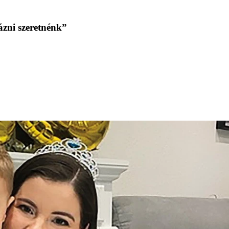
ázni szeretnénk”