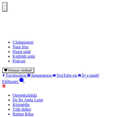
Címlapsztori
Napi friss
Hazai sztár
Külföldi sztár
Podcast
Kövess minket!
Facebookon
Instagramon
YouTube-on
Írj e-mailt!
Előfizetés
Operettszínház
De Re Attila Luigi
Közmédia
Tóth Ildikó
Rubint Réka