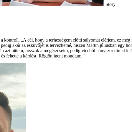
Story
 a kontroll. „A cél, hogy a terhességem előtti súlyomat elérjem, ez még
 pedig akár az esküvőjét is tervezhetné, hiszen Martin júliusban egy ho
n azt hittem, rosszak a megérzéseim, pedig viccből hányszor direkt leté
, és feltette a kérdést. Rögtön igent mondtam.”