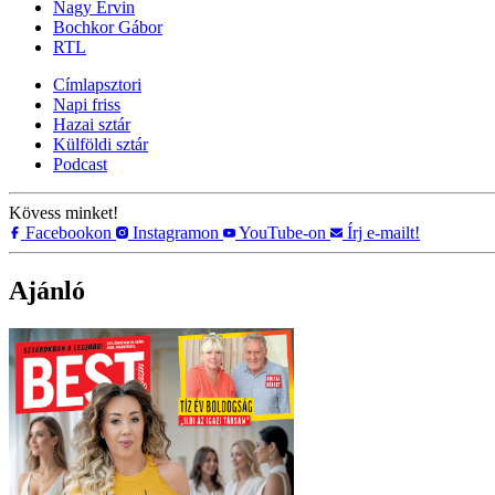
Nagy Ervin
Bochkor Gábor
RTL
Címlapsztori
Napi friss
Hazai sztár
Külföldi sztár
Podcast
Kövess minket!
Facebookon
Instagramon
YouTube-on
Írj e-mailt!
Ajánló