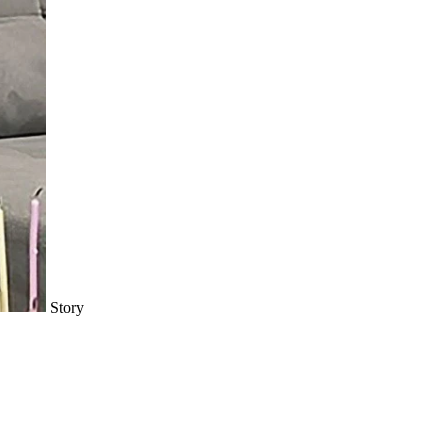
Story