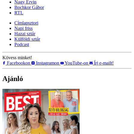
Nagy Ervin
Bochkor Gábor
RTL
Címlapsztori
Napi friss
Hazai sztár
Külföldi sztár
Podcast
Kövess minket!
Facebookon
Instagramon
YouTube-on
Írj e-mailt!
Ajánló