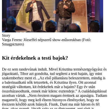
Story
Varga Ferenc Józseffel népszerű show-műsorukban (Fotó:
Smagpictures)
Kit érdekelnek a testi bajok?
De ez sem randevúnak indult. Mivel Krisztina természetgyógyász és
jógaoktató, Tibor azt gondolta, tud segíteni a testi bajain, így mint
szakemberhez ment el. „Az első pillantásra beleszerettem, mindig is
a balerinaalkatú nők tetszettek, és Krisztina ilyen. Ott azonnal
stratégiát váltottam, kit érdekeltek már a bajaim? Egy év után
összeházasodtunk, ennek már kilenc esztendeje.” A családalapítással
azonban vártak. „Nem éreztem magam érettnek az apaságra. Tudtam
magamról, hogy meg kell élnem bizonyos élményeket, hogy ne
érezzem később azok hiányát. Fiunk, Dani ma már három és fél
éves, okos gyerek, látszik rajta az az életszeretet, ami ránk is