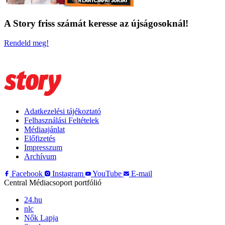
A Story friss számát keresse az újságosoknál!
Rendeld meg!
Adatkezelési tájékoztató
Felhasználási Feltételek
Médiaajánlat
Előfizetés
Impresszum
Archívum
Facebook
Instagram
YouTube
E-mail
Central Médiacsoport portfólió
24.hu
nlc
Nők Lapja