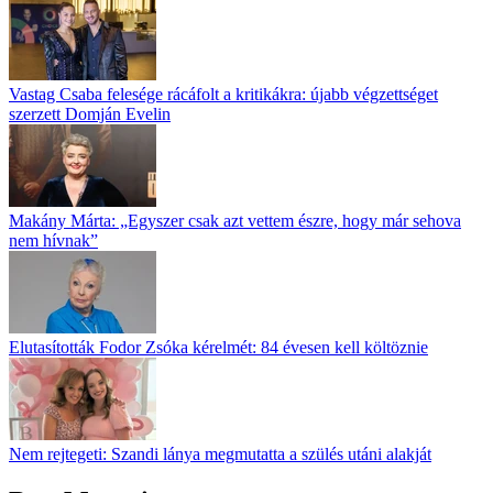
Vastag Csaba felesége rácáfolt a kritikákra: újabb végzettséget
szerzett Domján Evelin
Makány Márta: „Egyszer csak azt vettem észre, hogy már sehova
nem hívnak”
Elutasították Fodor Zsóka kérelmét: 84 évesen kell költöznie
Nem rejtegeti: Szandi lánya megmutatta a szülés utáni alakját