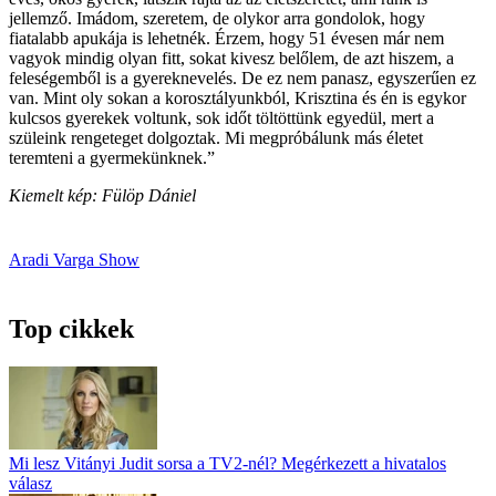
jellemző. Imádom, szeretem, de olykor arra gondolok, hogy
fiatalabb apukája is lehetnék. Érzem, hogy 51 évesen már nem
vagyok mindig olyan fitt, sokat kivesz belőlem, de azt hiszem, a
feleségemből is a gyereknevelés. De ez nem panasz, egyszerűen ez
van. Mint oly sokan a korosztályunkból, Krisztina és én is egykor
kulcsos gyerekek voltunk, sok időt töltöttünk egyedül, mert a
szüleink rengeteget dolgoztak. Mi megpróbálunk más életet
teremteni a gyermekünknek.”
Kiemelt kép: Fülöp Dániel
Aradi Varga Show
Top cikkek
Mi lesz Vitányi Judit sorsa a TV2-nél? Megérkezett a hivatalos
válasz