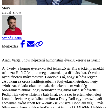
Story
aradai_show
Szabó Csaba
Megosztás
Aradi Varga Show népszerű humoristája évekig kereste az igazit.
A jókedv, a humor gyerekkorától jellemző rá. Kis srácként remekül
utánozta Hofi Gézát, no meg a tanárokat, a diáktársakat. Ő volt a
nyári táborok mókamestere. Gondolt is rá, hogy színész legyen.
„Apukám az orosz hadifogságban a foglyoknak létrehozott egy
színházat, előadásokat tartottak, de nekem nem volt elég
önbizalmam ahhoz, hogy komolyan foglalkozzak a színészettel.
Pedig irigykedve néztem a bátyámat, aki a szó jó értelmében elég
korán belevitt az éjszakába, amikor a Dolly Roll együttes színpadi
showmanjeként lépett fel” – emlékszik vissza ­Tibor, aki végül, más
ötlete nem lévén, a felszolgálószakmát tanulta ki. Mi több, később az