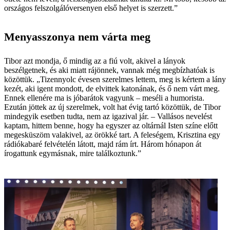
országos felszolgálóversenyen első helyet is szerzett.”
Menyasszonya nem várta meg
Tibor azt mondja, ő mindig az a fiú volt, akivel a lányok
beszélgetnek, és aki miatt rájönnek, vannak még megbízhatóak is
közöttük. „Tizennyolc évesen szerelmes lettem, meg is kértem a lány
kezét, aki igent mondott, de elvittek katonának, és ő nem várt meg.
Ennek ellenére ma is jóbarátok vagyunk – meséli a humorista.
Ezután jöttek az új szerelmek, volt hat évig tartó közöttük, de Tibor
mindegyik esetben tudta, nem az igazival jár. – Vallásos nevelést
kaptam, hittem benne, hogy ha egyszer az oltárnál Isten színe előtt
megesküszöm valakivel, az örökké tart. A feleségem, Krisztina egy
rádiókabaré felvételén látott, majd rám írt. Három hónapon át
írogattunk egymásnak, mire találkoztunk.”