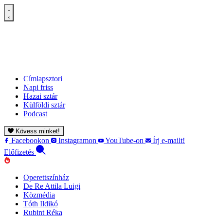
Címlapsztori
Napi friss
Hazai sztár
Külföldi sztár
Podcast
Kövess minket!
Facebookon
Instagramon
YouTube-on
Írj e-mailt!
Előfizetés
Operettszínház
De Re Attila Luigi
Közmédia
Tóth Ildikó
Rubint Réka