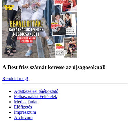
A Best friss számát keresse az újságosoknál!
Rendeld meg!
Adatkezelési tájékoztató
Felhasználási Feltételek
Médiaajánlat
Előfizetés
Impresszum
Archívum