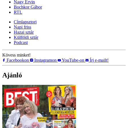
Nagy Ervin
Bochkor Gábor
RTL
Címlapsztori
Napi friss
Hazai sztár
Külföldi sztár
Podcast
Kövess minket!
Facebookon
Instagramon
YouTube-on
Írj e-mailt!
Ajánló