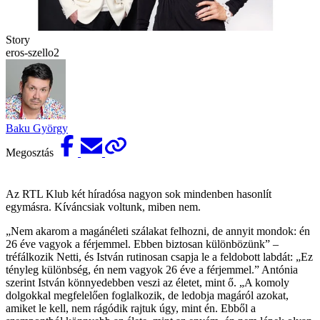
Story
eros-szello2
Baku György
Megosztás
Az RTL Klub két híradósa nagyon sok mindenben hasonlít
egymásra. Kíváncsiak voltunk, miben nem.
„Nem akarom a magánéleti szálakat felhozni, de annyit mondok: én
26 éve vagyok a férjemmel. Ebben biztosan különbözünk” –
tréfálkozik Netti, és István rutinosan csapja le a feldobott labdát: „Ez
tényleg különbség, én nem vagyok 26 éve a férjemmel.” Antónia
szerint István könnyedebben veszi az életet, mint ő. „A komoly
dolgokkal megfelelően foglalkozik, de ledobja magáról azokat,
amiket le kell, nem rágódik rajtuk úgy, mint én. Ebből a