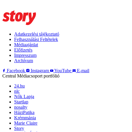
Adatkezelési tájékoztató
Felhasználási Feltételek
Médiaajánlat
Előfizetés
Impresszum
Archívum
Facebook
Instagram
YouTube
E-mail
Central Médiacsoport portfólió
24.hu
nlc
Nők Lapja
Startlap
nosalty
HáziPatika
Krémmánia
Marie Claire
Story