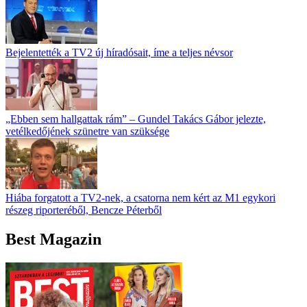
Bejelentették a TV2 új híradósait, íme a teljes névsor
„Ebben sem hallgattak rám” – Gundel Takács Gábor jelezte,
vetélkedőjének szünetre van szüksége
Hiába forgatott a TV2-nek, a csatorna nem kért az M1 egykori
részeg riporteréből, Bencze Péterből
Best Magazin