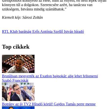
szempontból könnyebb az élete, mint az enyém, én nem lépek olyan
könnyen túl a dolgokon. Szerencsére azért, ha tanácsra van
szükségem, Istvánra mindig számíthatok.”
Kiemelt kép: Sárosi Zoltán
RTL Klub
barátság
Erős Antónia
Szellő István
híradó
Top cikkek
Brutálisan megverték az Exatlon bajnokát: alig lehet felismerni
Szabó Franciskát
Botrány az új TV2 Híradó körül! Gajdos Tamás perre menne