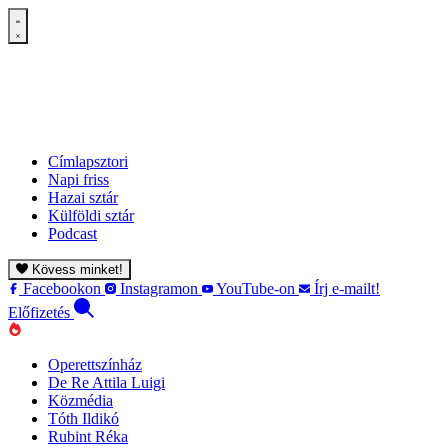
Címlapsztori
Napi friss
Hazai sztár
Külföldi sztár
Podcast
Kövess minket!
Facebookon
Instagramon
YouTube-on
Írj e-mailt!
Előfizetés
Operettszínház
De Re Attila Luigi
Közmédia
Tóth Ildikó
Rubint Réka