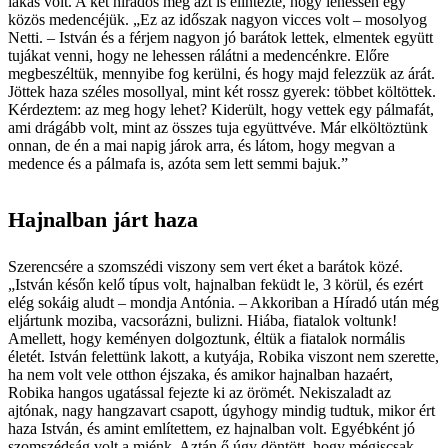
lakás volt. A két híradós még azt is elintézte, hogy lehessen egy
közös medencéjük. „Ez az időszak nagyon vicces volt – mosolyog
Netti. – István és a férjem nagyon jó barátok lettek, elmentek együtt
tujákat venni, hogy ne lehessen rálátni a medencénkre. Előre
megbeszéltük, mennyibe fog kerülni, és hogy majd felezzük az árát.
Jöttek haza széles mosollyal, mint két rossz gyerek: többet költöttek.
Kérdeztem: az meg hogy lehet? Kiderült, hogy vettek egy pálmafát,
ami drágább volt, mint az összes tuja együttvéve. Már elköltöztünk
onnan, de én a mai napig járok arra, és látom, hogy megvan a
medence és a pálmafa is, azóta sem lett semmi bajuk.”
Hajnalban járt haza
Szerencsére a szomszédi viszony sem vert éket a barátok közé.
„István későn kelő típus volt, hajnalban feküdt le, 3 körül, és ezért
elég sokáig aludt – mondja Antónia. – Akkoriban a Híradó után még
eljártunk moziba, vacsorázni, bulizni. Hiába, fiatalok voltunk!
Amellett, hogy keményen dolgoztunk, éltük a fiatalok normális
életét. István felettünk lakott, a kutyája, Robika viszont nem szerette,
ha nem volt vele otthon éjszaka, és amikor hajnalban hazaért,
Robika hangos ugatással fejezte ki az örömét. Nekiszaladt az
ajtónak, nagy hangzavart csapott, úgyhogy mindig tudtuk, mikor ért
haza István, és amint említettem, ez hajnalban volt. Egyébként jó
szomszédság volt a miénk. Aztán ő úgy döntött, hogy mégiscsak