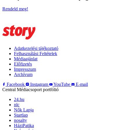
Rendeld meg!
Adatkezelési tájékoztató
Felhasználási Feltételek
Médiaajánlat
Előfizetés
Impresszum
Archívum
Facebook
Instagram
YouTube
E-mail
Central Médiacsoport portfólió
24.hu
nlc
Nők Lapja
Startlap
nosalty
HáziPatika