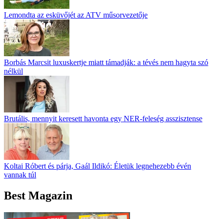
Lemondta az esküvőjét az ATV műsorvezetője
Borbás Marcsit luxuskertje miatt támadják: a tévés nem hagyta szó
nélkül
Brutális, mennyit keresett havonta egy NER-feleség asszisztense
Koltai Róbert és párja, Gaál Ildikó: Életük legnehezebb évén
vannak túl
Best Magazin