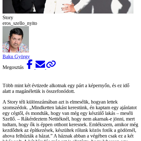
Story
eros_szello_nyito
Baku György
Megosztás
Több mint két évtizede alkotnak egy párt a képernyőn, és ez idő
alatt a magánéletük is összefonódott.
A Story téli különszámában azt is elmesélik, hogyan lettek
szomszédok. „Mindketten lakást kerestünk, én kaptam egy ajánlatot
egy cégtől, és mondták, hogy van még egy készülő lakás – meséli
Szellő. – Rákérdeztem Nettiéknél, hogy nem akarnak-e jönni, mert
tudtam, hogy ők is éppen otthont keresnek. Emlékszem, amikor még
kezdődtek az építkezések, készültek rólunk közös fotók a gödörnél,
ahova felhúzták a házat.” A háznak abban a végében csak ez a két