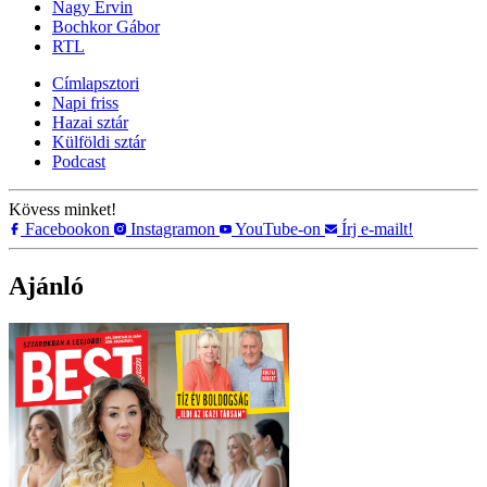
Nagy Ervin
Bochkor Gábor
RTL
Címlapsztori
Napi friss
Hazai sztár
Külföldi sztár
Podcast
Kövess minket!
Facebookon
Instagramon
YouTube-on
Írj e-mailt!
Ajánló