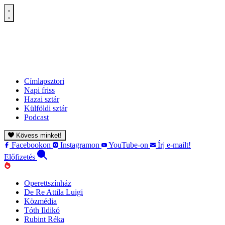
Címlapsztori
Napi friss
Hazai sztár
Külföldi sztár
Podcast
Kövess minket!
Facebookon
Instagramon
YouTube-on
Írj e-mailt!
Előfizetés
Operettszínház
De Re Attila Luigi
Közmédia
Tóth Ildikó
Rubint Réka