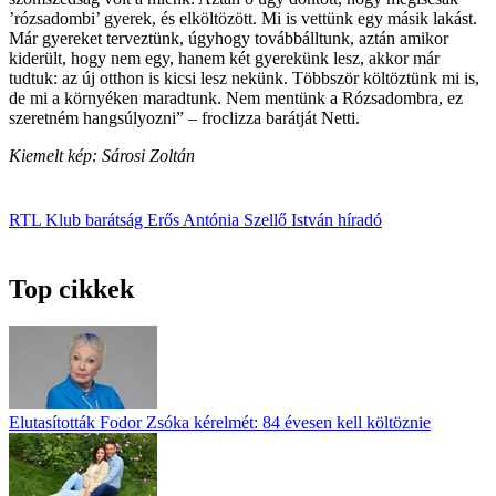
’rózsadombi’ gyerek, és elköltözött. Mi is vettünk egy másik lakást.
Már gyereket terveztünk, úgyhogy továbbálltunk, aztán amikor
kiderült, hogy nem egy, hanem két gyerekünk lesz, akkor már
tudtuk: az új otthon is kicsi lesz nekünk. Többször költöztünk mi is,
de mi a környéken maradtunk. Nem mentünk a Rózsadombra, ez
szeretném hangsúlyozni” – froclizza barátját Netti.
Kiemelt kép: Sárosi Zoltán
RTL Klub
barátság
Erős Antónia
Szellő István
híradó
Top cikkek
Elutasították Fodor Zsóka kérelmét: 84 évesen kell költöznie