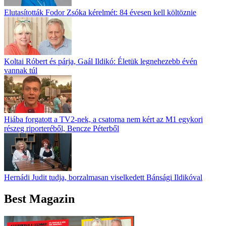
Elutasították Fodor Zsóka kérelmét: 84 évesen kell költöznie
Koltai Róbert és párja, Gaál Ildikó: Életük legnehezebb évén
vannak túl
Hiába forgatott a TV2-nek, a csatorna nem kért az M1 egykori
részeg riporteréből, Bencze Péterből
Hernádi Judit tudja, borzalmasan viselkedett Bánsági Ildikóval
Best Magazin