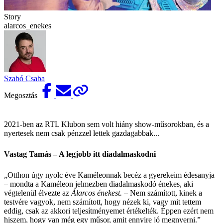
Story
alarcos_enekes
Szabó Csaba
Megosztás
2021-ben az RTL Klubon sem volt hiány show-műsorokban, és a
nyertesek nem csak pénzzel lettek gazdagabbak...
Vastag Tamás – A legjobb itt diadalmaskodni
„Otthon úgy nyolc éve Kaméleon­nak becéz a gyerekeim édesanyja
– mondta a Kaméleon jelmezben diadalmaskodó énekes, aki
végtelenül élvezte az
Álarcos énekest.
– Nem számított, kinek a
testvére vagyok, nem számított, hogy nézek ki, vagy mit tettem
eddig, csak az akkori teljesítményemet értékelték. Éppen ezért nem
hiszem, hogy van még egy műsor, amit ennyire jó megnyerni.”