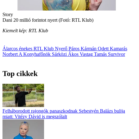
Story
Dani 20 millió forintot nyert (Fotó: RTL Klub)
Kiemelt kép: RTL Klub
Álarcos énekes
RTL Klub
Nyerő Páros
Kármán Odett
Kamarás
Norbert
A Konyhafőnök
Sárközi Ákos
Vastag Tamás
Survivor
Top cikkek
Felháborodott rajongók panaszkodnak Sebestyén Balázs bulija
miatt: Vitézy Dávid is megszólalt