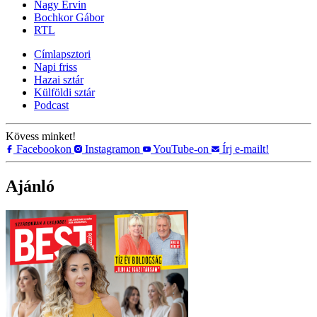
Nagy Ervin
Bochkor Gábor
RTL
Címlapsztori
Napi friss
Hazai sztár
Külföldi sztár
Podcast
Kövess minket!
Facebookon
Instagramon
YouTube-on
Írj e-mailt!
Ajánló