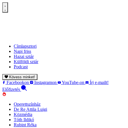
Címlapsztori
Napi friss
Hazai sztár
Külföldi sztár
Podcast
Kövess minket!
Facebookon
Instagramon
YouTube-on
Írj e-mailt!
Előfizetés
Operettszínház
De Re Attila Luigi
Közmédia
Tóth Ildikó
Rubint Réka