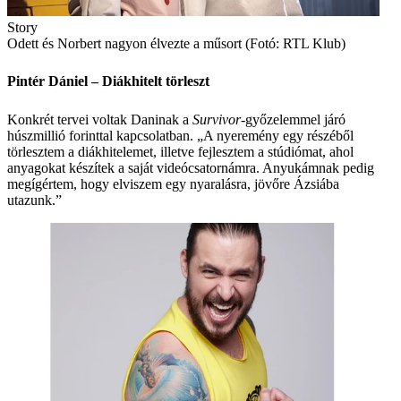
Story
Odett és Norbert nagyon élvezte a műsort (Fotó: RTL Klub)
Pintér Dániel – Diákhitelt törleszt
Konkrét tervei voltak Daninak a
Survivor
-győzelemmel járó
húszmillió forinttal kapcsolatban. „A nyeremény egy részéből
törlesztem a diákhitelemet, illetve fejlesztem a stúdiómat, ahol
anyagokat készítek a saját videó­csatornámra. Anyukámnak pedig
megígértem, hogy elviszem egy nyaralásra, jövőre Ázsiába
utazunk.”