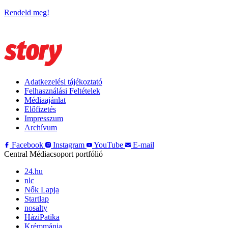
Rendeld meg!
Adatkezelési tájékoztató
Felhasználási Feltételek
Médiaajánlat
Előfizetés
Impresszum
Archívum
Facebook
Instagram
YouTube
E-mail
Central Médiacsoport portfólió
24.hu
nlc
Nők Lapja
Startlap
nosalty
HáziPatika
Krémmánia