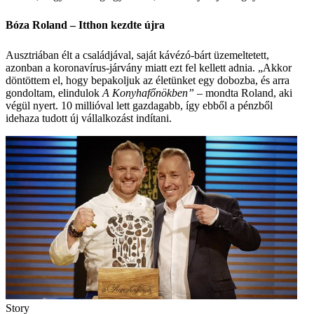
Bóza Roland – Itthon kezdte újra
Ausztriában élt a családjával, saját kávézó-bárt üzemeltetett,
azonban a koronavírus-járvány miatt ezt fel kellett adnia. „Akkor
döntöttem el, hogy bepakoljuk az életünket egy dobozba, és arra
gondoltam, elindulok
A Konyha­főnökben”
– mondta Roland, aki
végül nyert. 10 millióval lett gazdagabb, így ebből a pénzből
idehaza tudott új vállalkozást indítani.
Story