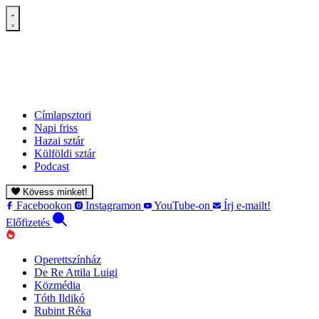
Címlapsztori
Napi friss
Hazai sztár
Külföldi sztár
Podcast
Kövess minket!
Facebookon
Instagramon
YouTube-on
Írj e-mailt!
Előfizetés
Operettszínház
De Re Attila Luigi
Közmédia
Tóth Ildikó
Rubint Réka