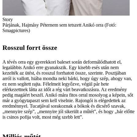
Story
Párjának, Hajmásy Péternem sem tetszett Anikó orra (Fotó:
Smagpictures)
Rosszul forrt össze
A tévés orra egy gyerekkori baleset során deformálódhatott el,
legalábbis Anikó erre gyanakszik. Egy kisebb esés után nem
kezelték az ütést, és rosszul forrhatott össze, szerinte. Posztjában
arról is vallott, hiába mondta neki bárki, hogy úgy szép, ahogy van,
ez nem segített rajta. Félelmeit legyőzve, végül pár hete
elérkezettnek látta az időt a rég várt beavatkozásra. Az eredmény
pedig magáért beszél. Anikó mára fitos orral mosolyog a képein, sőt
már a gyógytapaszt sem kell viselnie. Rajongói is elégedettek az
eredménnyel. Tucatjával sorakoznak a bókok és dicsérő szavak,
„mennyire szép”, „mennyire jól sikerült a műtét”, és hogy „bár előtte
is csinos pofija volt, most még szebb lett”.
Milliós műtét