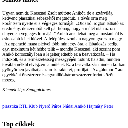
Ugyan nem dr. Krasznai Zsolt műtötte Anikót, de a sztárvilág
kedvenc plasztikai sebészétől megtudtuk, a tévés orra még
korántsem nyerte el a végleges formáját. „Oldalról rögtön látható az
eredmény, de szemből kell pár hónap, hogy a műtét után az orr
elnyerje a végleges formáját.” Anikó arca tehát még a mostaninál is
csinosabb lehet idővel. A felépülés azonban nagyon gyorsan megy.
„Az operáció maga picivel több mint egy óra, a lábadozás pedig
egy, maximum két hétbe telik – mondja Krasznai,­ aki szerint pont
Anikó korosztályában a leg­elterjedtebb ez a beavatkozás. – Ha
indokolt, és a természetesség mezsgyéjén tudunk haladni, minden
további nélkül elvégzem a műtétet. Ez a beavatkozás minden korban
gyönyörűen javíthatja az arc karakterét, profilját.” Az „álomorr” ára
egyébként ötszázezer és egymillió-háromszázezer forint között
mozog.
Kiemelt kép: Smagpictures
plasztika
RTL Klub
Nyerő Páros
Nádai Anikó
Hajmásy Péter
Top cikkek