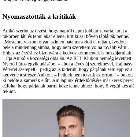
Nyomasztották a kritikák
Anikó szerint az érzést, hogy napról napra jobban zavarta, amit a
tükörben lát, és tenni akar ellene, kritikusai bőven táplálták benne.
„Mostanra viszont olyan szinten hatalmasodott el rajtam, ivódott
bele a mindennapjaimba, hogy nem szerettem volna tovább várni.
Ehhez az érzéshez bizonyára a kedves kommentek is hozzájárultak
– írja Anikó a közösségi oldalán. Az RTL Klub­on nemrég levetített
Nyerő Páros egyik adásából – ahol a tévés új szerelmével, ­Hajmásy
Péterrel szerepelt – pedig az is kiderült, hogy párjának sem épp ez a
kedvenc testrésze Anikón. – Petinek nem tetszik az orrom” – bukott
ki belőle a kamerák előtt. Ám lapunk érdeklődésére már kerek perec
cáfolta, hogy párjának bármi köze lenne ahhoz, hogy ő végül kés alá
feküdt.