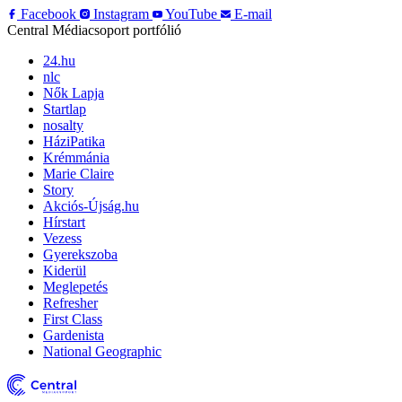
Facebook
Instagram
YouTube
E-mail
Central Médiacsoport portfólió
24.hu
nlc
Nők Lapja
Startlap
nosalty
HáziPatika
Krémmánia
Marie Claire
Story
Akciós-Újság.hu
Hírstart
Vezess
Gyerekszoba
Kiderül
Meglepetés
Refresher
First Class
Gardenista
National Geographic