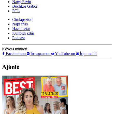
Nagy Ervin
Bochkor Gábor
RTL
Címlapsztori
Napi friss
Hazai sztár
Külföldi sztár
Podcast
Kövess minket!
Facebookon
Instagramon
YouTube-on
Írj e-mailt!
Ajánló