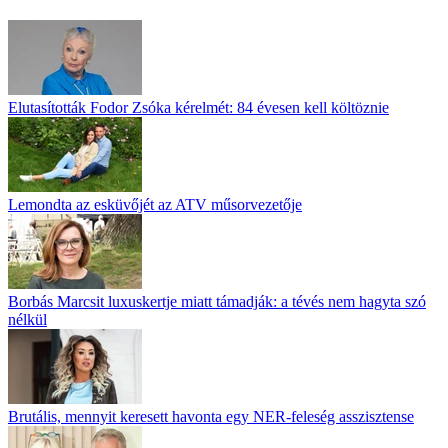
Elutasították Fodor Zsóka kérelmét: 84 évesen kell költöznie
Lemondta az esküvőjét az ATV műsorvezetője
Borbás Marcsit luxuskertje miatt támadják: a tévés nem hagyta szó
nélkül
Brutális, mennyit keresett havonta egy NER-feleség asszisztense