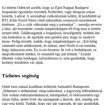
Ez történt Odett-tel azelőtt, hogy az Éjjel-Nappal Budapest
forgatásán egymásba szerettek Norberttel, vagy ahogyan sokan
ismerik, Lalival. A sorozatban csókolózniuk kellett, itt kezdődött az
RTL Klub Nyerő Páros című műsorában versenyző szerelmesek
története. „Ez a csók változtatta meg a sorsunkat” – mondja nevetve
a lány, aki hozzátette: ezután tulajdonképpen fél évig nem is történt
semmi több. Találkozgattak a forgatáson, beszélgettek, beültek ide-
oda kettesben is, de egyikük sem gondol arra, hogy ez randevú
lenne. Pedig érezték, tudták, hogy tulajdonképpen az. „Két hétig
valamiért nem találkoztunk, és tudom, mert Norbi is ezt mondta,
hogy hiányzom neki. Én is ezt éreztem. Itt volt a fordulópont, ez
megváltoztatott minket, és onnantól egy pár lettünk.” Ezután
élhettek volna boldogan, kényelmesen is, nem gondolták, hogy
kemény küzdelem vár rájuk.
Tízhetes segítség
Odett nem sokkal korábban költözött Sarkadról Budapestre.
„Hátamon a múltammal, megcsalásokkal, a jegyesség felbomlásával.
Tele voltam önbizalomhiánnyal, kétségekkel, és beleszerettem egy
olyan fiúba, akiért évek óta rajonganak a lányok, akit, mindig sok
csaj vesz körül. Tudták, hogy egy pár vagyunk, de úgy gondolták,