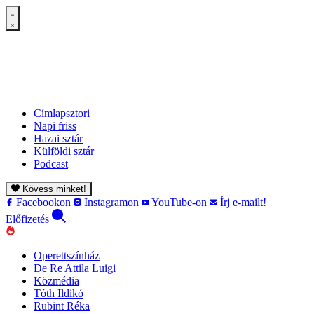
Címlapsztori
Napi friss
Hazai sztár
Külföldi sztár
Podcast
Kövess minket!
Facebookon
Instagramon
YouTube-on
Írj e-mailt!
Előfizetés
Operettszínház
De Re Attila Luigi
Közmédia
Tóth Ildikó
Rubint Réka