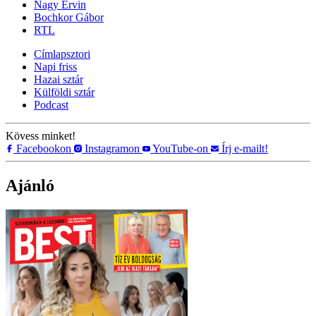
Nagy Ervin
Bochkor Gábor
RTL
Címlapsztori
Napi friss
Hazai sztár
Külföldi sztár
Podcast
Kövess minket!
Facebookon
Instagramon
YouTube-on
Írj e-mailt!
Ajánló