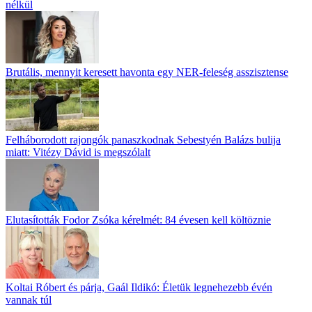
nélkül
Brutális, mennyit keresett havonta egy NER-feleség asszisztense
Felháborodott rajongók panaszkodnak Sebestyén Balázs bulija
miatt: Vitézy Dávid is megszólalt
Elutasították Fodor Zsóka kérelmét: 84 évesen kell költöznie
Koltai Róbert és párja, Gaál Ildikó: Életük legnehezebb évén
vannak túl