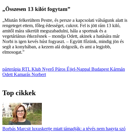
„Összesen 13 kilót fogytam”
„Miután felkerültem Pestre, és persze a kapcsolati válságunk alatt is
rengeteget ettem, főleg édességet, cukrot. Fel is jött rám 13 kiló,
amitől mára sikerült megszabadulni, hála a sportnak és a
vegetáriánus étkezésnek – mondja Odett, akinek a hatására már
Norbi is igen kevés húst fogyaszt. – Együtt főzünk, mindig jön és
segít a konyhában, a kezem alá dolgozik, és ami a legjobb,
elmosogat.”
párterápia
RTL Klub
Nyerő Páros
Éjjel-Nappal Budapest
Kármán
Odett
Kamarás Norbert
Top cikkek
Borbás Marcsit luxuskertje miatt támadják: a tévés nem hagyta szó