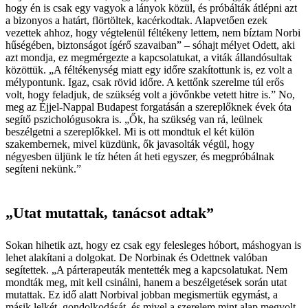
hogy én is csak egy vagyok a lányok közül, és próbálták átlépni azt
a bizonyos a határt, flörtöltek, kacérkodtak. Alapvetően ezek
vezettek ahhoz, hogy végtelenül féltékeny lettem, nem bíztam Norbi
hűségében, biztonságot ígérő szavaiban” – sóhajt mélyet Odett, aki
azt mondja, ez megmérgezte a kapcsolatukat, a viták állandósultak
közöttük. „A féltékenység miatt egy időre szakítottunk is, ez volt a
mélypontunk. Igaz, csak rövid időre. A kettőnk szerelme túl erős
volt, hogy feladjuk, de szükség volt a jövőnkbe vetett hitre is.” No,
meg az Éjjel-Nappal Budapest forgatásán a szereplőknek évek óta
segítő pszichológusokra is. „Ők, ha szükség van rá, leülnek
beszélgetni a szereplőkkel. Mi is ott mondtuk el két külön
szakembernek, mivel küzdünk, ők javasolták végül, hogy
négyesben üljünk le tíz héten át heti egyszer, és megpróbálnak
segíteni nekünk.”
„Utat mutattak, tanácsot adtak”
Sokan hihetik azt, hogy ez csak egy felesleges hóbort, máshogyan is
lehet alakítani a dolgokat. De Norbinak és Odettnek valóban
segítettek. „A párterapeuták mentették meg a kapcsolatukat. Nem
mondták meg, mit kell csinálni, hanem a beszélgetések során utat
mutattak. Ez idő alatt Norbival jobban megismertük egymást, a
másik lelkét, gondolkodását, és mivel a szerelem mint alap megvolt,