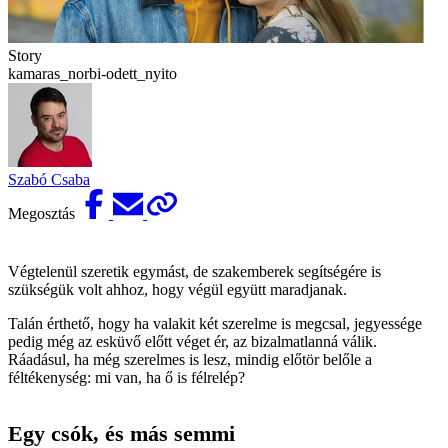
Story
kamaras_norbi-odett_nyito
Szabó Csaba
Megosztás
Végtelenül szeretik egymást, de szakemberek segítségére is
szükségük volt ahhoz, hogy végül együtt maradjanak.
Talán érthető, hogy ha valakit két szerelme is megcsal, jegyessége
pedig még az esküvő előtt véget ér, az bizalmatlanná válik.
Ráadásul, ha még szerelmes is lesz, mindig előtör belőle a
féltékenység: mi van, ha ő is félrelép?
Egy csók, és más semmi