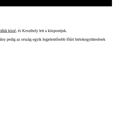
íliái közé
, és Keszthely lett a központjuk.
ány pedig az ország egyik legjelentősebb főúri birtokegyüttesének