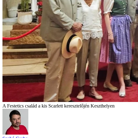
A Festetics család a kis Scarlett keresztelőjén Keszthelyen