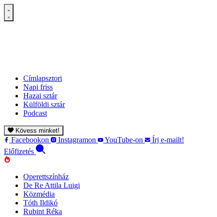
Címlapsztori
Napi friss
Hazai sztár
Külföldi sztár
Podcast
Kövess minket!
Facebookon
Instagramon
YouTube-on
Írj e-mailt!
Előfizetés
Operettszínház
De Re Attila Luigi
Közmédia
Tóth Ildikó
Rubint Réka