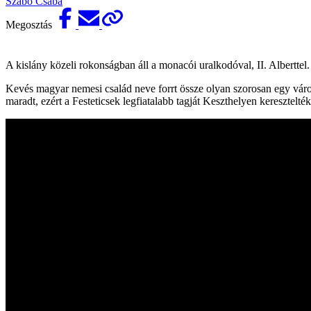
Szabó Csaba
Megosztás
A kislány közeli rokonságban áll a monacói uralkodóval, II. Alberttel.
Kevés magyar nemesi család neve forrt össze olyan szorosan egy váross
maradt, ezért a Festeticsek legfiatalabb tagját Keszthelyen keresztelté