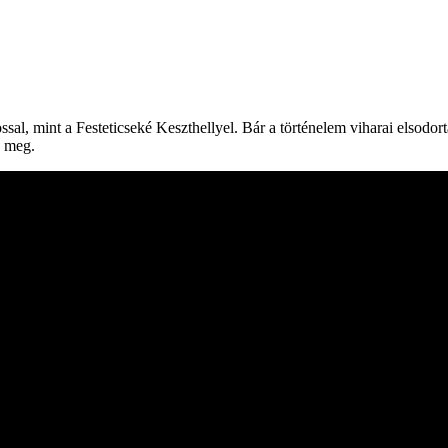
al, mint a Festeticseké Keszthellyel. Bár a történelem viharai elsodortá
k meg.