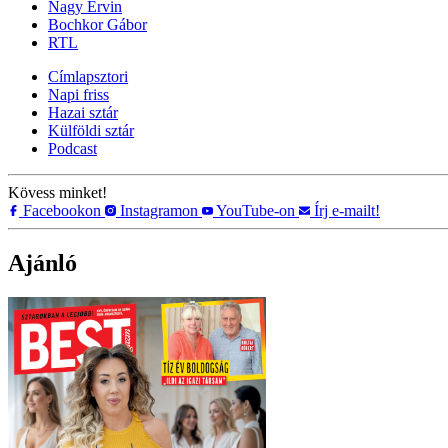
Nagy Ervin
Bochkor Gábor
RTL
Címlapsztori
Napi friss
Hazai sztár
Külföldi sztár
Podcast
Kövess minket!
Facebookon
Instagramon
YouTube-on
Írj e-mailt!
Ajánló