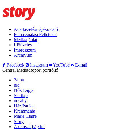
Adatkezelési tájékoztató
Felhasználási Feltételek
Médiaajánlat
Előfizetés
Impresszum
Archívum
Facebook
Instagram
YouTube
E-mail
Central Médiacsoport portfólió
24.hu
nlc
Nők Lapja
Startlap
nosalty
HáziPatika
Krémmánia
Marie Claire
Story
Akciós-Újság.hu