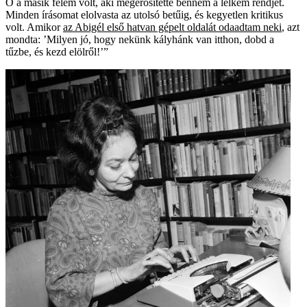
Ő a másik felem volt, aki megerősítette bennem a lelkem rendjét.
Minden írásomat elolvasta az utolsó betűig, és kegyetlen kritikus
volt. Amikor
az Abigél első hatvan gépelt oldalát odaadtam neki
, azt
mondta: ’Milyen jó, hogy nekünk kályhánk van itthon, dobd a
tűzbe, és kezd elölről!’”