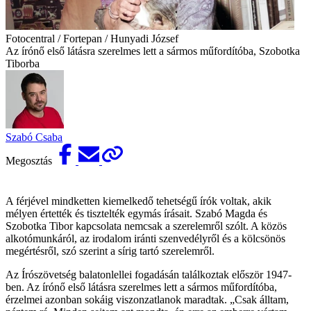
Fotocentral / Fortepan / Hunyadi József
Az írónő első látásra szerelmes lett a sármos műfordítóba, Szobotka
Tiborba
Szabó Csaba
Megosztás
A férjével mindketten kiemelkedő tehetségű írók voltak, akik
mélyen értették és tisztelték egymás írásait. Szabó Magda és
Szobotka Tibor kapcsolata nemcsak a szerelemről szólt. A közös
alkotómunkáról, az irodalom iránti szenvedélyről és a kölcsönös
megértésről, szó szerint a sírig tartó szerelemről.
Az Írószövetség balatonlellei fogadásán találkoztak először 1947-
ben. Az írónő első látásra szerelmes lett a sármos műfordítóba,
érzelmei azonban sokáig viszonzatlanok maradtak. „Csak álltam,