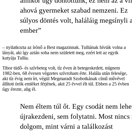
amikor úgy döntöttünk, ez nem az a vil
ahová gyermeket szabad nemzeni. Ez
súlyos döntés volt, haláláig megsínyli 
ember”
– nyilatkozta az írónő a Best magazinnak. Tulliának hívták volna a
lányát, aki így aztán soha nem született meg, ezért lett az egyik
kutyája Tullia.
Tibor tüdő- és szívbeteg volt, tíz éven át betegeskedett, mígnem
1982-ben, 68 évesen végzetes szívroham érte. Halála után felesége,
aki tíz évig nem írt, végül Megmaradt Szobotkának című művével
állított örök emléket férjének, akit 25 évvel élt túl. Ebben a 25 évben
úgy érezte, alig él.
Nem éltem túl őt. Egy csodát nem lehe
újrakezdeni, sem folytatni. Most nincs
dolgom, mint várni a találkozást