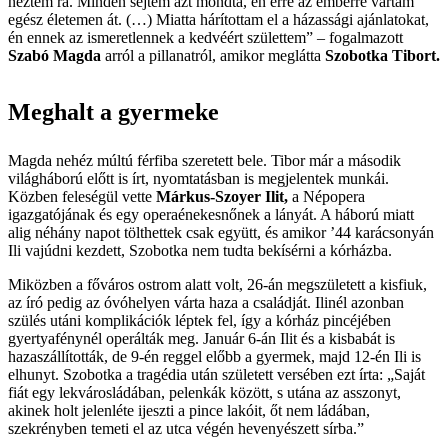
néztem rá. Minden sejtem azt mondta, én erre az emberre vártam
egész életemen át. (…) Miatta hárítottam el a házassági ajánlatokat,
én ennek az ismeretlennek a kedvéért születtem” – fogalmazott
Szabó
Magda
arról a pillanatról, amikor meglátta
Szobotka
Tibort.
Meghalt a gyermeke
Magda nehéz múltú férfiba szeretett bele. Tibor már a második
világháború előtt is írt, nyomtatásban is megjelentek munkái.
Közben feleségül vette
Márkus-Szoyer
Ilit,
a Népopera
igazgatójának és egy operaénekesnőnek a lányát. A háború miatt
alig néhány napot tölthettek csak együtt, és amikor ’44 karácsonyán
Ili vajúdni kezdett, Szobotka nem tudta bekísérni a kórházba.
Miközben a főváros ostrom alatt volt, 26-án megszületett a kisfiuk,
az író pedig az óvóhelyen várta haza a családját. Ilinél azonban
szülés utáni komplikációk léptek fel, így a kórház pincéjében
gyertyafénynél operálták meg. Január 6-án Ilit és a kisbabát is
hazaszállították, de 9-én reggel előbb a gyermek, majd 12-én Ili is
elhunyt. Szobotka a tragédia után született versében ezt írta: „Saját
fiát egy lekvárosládában, pelenkák között, s utána az asszonyt,
akinek holt jelenléte ijeszti a pince lakóit, őt nem ládában,
szekrényben temeti el az utca végén hevenyészett sírba.”