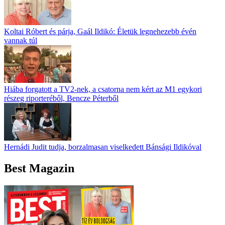
Koltai Róbert és párja, Gaál Ildikó: Életük legnehezebb évén
vannak túl
Hiába forgatott a TV2-nek, a csatorna nem kért az M1 egykori
részeg riporteréből, Bencze Péterből
Hernádi Judit tudja, borzalmasan viselkedett Bánsági Ildikóval
Best Magazin