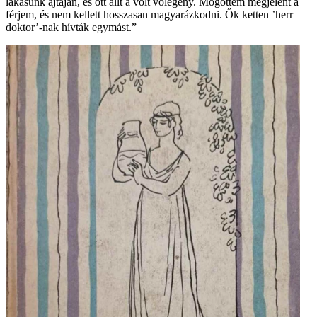
lakásunk ajtaján, és ott állt a volt vőlegény. Mögöttem megjelent a
férjem, és nem kellett hosszasan magyarázkodni. Ők ketten ’herr
doktor’-nak hívták egymást.”