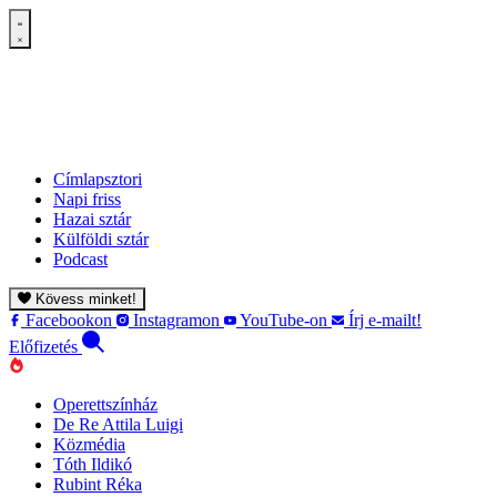
Címlapsztori
Napi friss
Hazai sztár
Külföldi sztár
Podcast
Kövess minket!
Facebookon
Instagramon
YouTube-on
Írj e-mailt!
Előfizetés
Operettszínház
De Re Attila Luigi
Közmédia
Tóth Ildikó
Rubint Réka