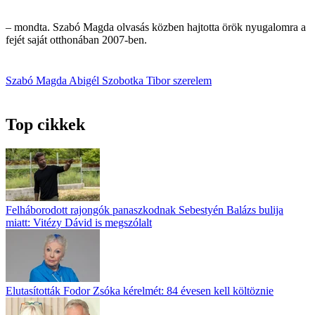
– mondta. Szabó Magda olvasás közben hajtotta örök nyugalomra a
fejét saját otthonában 2007-ben.
Szabó Magda
Abigél
Szobotka Tibor
szerelem
Top cikkek
Felháborodott rajongók panaszkodnak Sebestyén Balázs bulija
miatt: Vitézy Dávid is megszólalt
Elutasították Fodor Zsóka kérelmét: 84 évesen kell költöznie