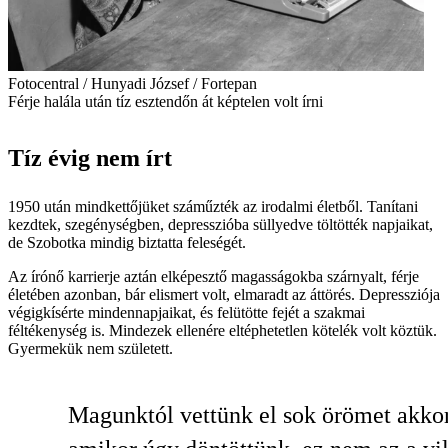
Fotocentral / Hunyadi József / Fortepan
Férje halála után tíz esztendőn át képtelen volt írni
Tíz évig nem írt
1950 után mindkettőjüket száműzték az irodalmi életből. Tanítani
kezdtek, szegénységben, depresszióba süllyedve töltötték napjaikat,
de Szobotka mindig biztatta feleségét.
Az írónő karrierje aztán elképesztő magasságokba szárnyalt, férje
életében azonban, bár elismert volt, elmaradt az áttörés. Depressziója
végigkísérte mindennapjaikat, és felütötte fejét a szakmai
féltékenység is. Mindezek ellenére eltéphetetlen kötelék volt köztük.
Gyermekük nem született.
Magunktól vettünk el sok örömet akkor