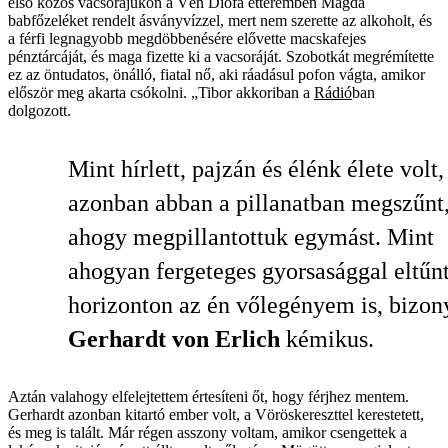
első közös vacsorájukon a Vén Diófa étteremben Magda
babfőzeléket rendelt ásványvízzel, mert nem szerette az alkoholt, és
a férfi legnagyobb megdöbbenésére elővette macskafejes
pénztárcáját, és maga fizette ki a vacsoráját. Szobotkát megrémítette
ez az öntudatos, önálló, fiatal nő, aki ráadásul pofon vágta, amikor
először meg akarta csókolni. „Tibor akkoriban a
Rádió
ban
dolgozott.
Mint hírlett, pajzán és élénk élete volt,
azonban abban a pillanatban megszűnt
ahogy megpillantottuk egymást. Mint
ahogyan fergeteges gyorsasággal eltűnt
horizonton az én vőlegényem is, bizon
Gerhardt
von
Erlich
kémikus.
Aztán valahogy elfelejtettem értesíteni őt, hogy férjhez mentem.
Gerhardt azonban kitartó ember volt, a Vöröskereszttel kerestetett,
és meg is talált. Már régen asszony voltam, amikor csengettek a