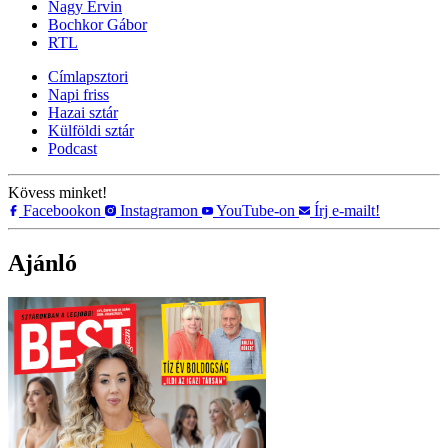
Nagy Ervin
Bochkor Gábor
RTL
Címlapsztori
Napi friss
Hazai sztár
Külföldi sztár
Podcast
Kövess minket!
Facebookon
Instagramon
YouTube-on
Írj e-mailt!
Ajánló