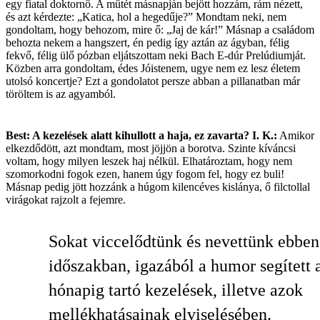
egy fiatal doktornő. A műtét másnapján bejött hozzám, rám nézett,
és azt kérdezte: „Katica, hol a hegedűje?” Mondtam neki, nem
gondoltam, hogy behozom, mire ő: „Jaj de kár!” Másnap a családom
behozta nekem a hangszert, én pedig így aztán az ágyban, félig
fekvő, félig ülő pózban eljátszottam neki Bach E-dúr Prelúdiumját.
Közben arra gondoltam, édes Jóistenem, ugye nem ez lesz életem
utolsó koncertje? Ezt a gondolatot persze abban a pillanatban már
töröltem is az agyamból.
Best: A kezelések alatt kihullott a haja, ez zavarta?
I. K.:
Amikor
elkezdődött, azt mondtam, most jöjjön a borotva. Szinte kíváncsi
voltam, hogy milyen leszek haj nélkül. Elhatároztam, hogy nem
szomorkodni fogok ezen, hanem úgy fogom fel, hogy ez buli!
Másnap pedig jött hozzánk a húgom kilencéves kislánya, ő filctollal
virágokat rajzolt a fejemre.
Sokat viccelődtünk és nevettünk ebben
időszakban, igazából a humor segített 
hónapig tartó kezelések, illetve azok
mellékhatásainak elviselésében.