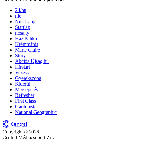
24.hu
nlc
Nők Lapja
Startlap
nosalty
HáziPatika
Krémmánia
Marie Claire
Story
Akciós-Újság.hu
Hírstart
Vezess
Gyerekszoba
Kiderül
Meglepetés
Refresher
First Class
Gardenista
National Geographic
Copyright © 2026
Central Médiacsoport Zrt.