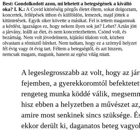
Best: Gondolkodott azon, mi lehetett a betegségének a kiváltó
oka?
I. K.:
A Covid kitöréséig pörgős életet éltem, sokat dolgoztam,
koncertek, fellépések itthon és külföldön, lemezek, majd jöttek a
kitüntetések. Egyik siker követte a másikat. Fel is tettem magamnak
a kérdést, igaz­ságos ez, hogy nekem ilyen sok jut? Lehet? Aztán jött
a járvány, leállt az élet, és nem koncertezhettem. Csönd volt, és
bezártság. Nem volt jövedelmem, kijárási tilalom volt, közben
olvastam a rémisztő híreket. Nem tudtam, hogy ez a szörnyű helyzet
fél évig vagy öt évig tart. Féltem a betegségtől, és azt hiszem,
nemcsak magam, magunk, hanem az egész világ miatt.
A legeslegrosszabb az volt, hogy az jár
fejemben, a gyerekkoromtól befektetet
rengeteg munka köddé válik, megsemm
hisz ebben a helyzetben a művészet az
amire most senkinek sincs szüksége. É
ekkor derült ki, daganatos beteg vagyo