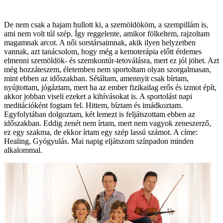
De nem csak a hajam hullott ki, a szemöldököm, a szempillám is,
ami nem volt túl szép. Így reggelente, amikor fölkeltem, rajzoltam
magamnak arcot. A női sorstársaimnak, akik ilyen helyzetben
vannak, azt tanácsolom, hogy még a kemoterápia előtt érdemes
elmenni szemöldök- és szemkontúr-tetoválásra, mert ez jól jöhet. Azt
még hozzáteszem, életemben nem sportoltam olyan szorgalmasan,
mint ebben az időszakban. Sétáltam, amennyit csak bírtam,
nyújtottam, jógáztam, mert ha az ember fizikailag erős és izmot épít,
akkor jobban viseli ezeket a kihívásokat is. A sportolást napi
meditációként fogtam fel. Hittem, bíztam és imádkoztam.
Egyfolytában dolgoztam, két lemezt is feljátszottam ebben az
időszakban. Eddig zenét nem írtam, mert nem vagyok zeneszerző,
ez egy szakma, de ekkor írtam egy szép lassú számot. A címe:
Healing, Gyógyulás. Mai napig eljátszom színpadon minden
alkalommal.