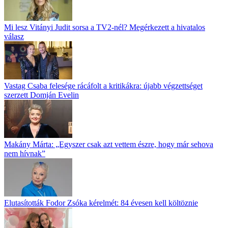
Mi lesz Vitányi Judit sorsa a TV2-nél? Megérkezett a hivatalos
válasz
Vastag Csaba felesége rácáfolt a kritikákra: újabb végzettséget
szerzett Domján Evelin
Makány Márta: „Egyszer csak azt vettem észre, hogy már sehova
nem hívnak”
Elutasították Fodor Zsóka kérelmét: 84 évesen kell költöznie