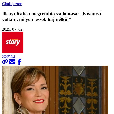
Címlapsztori
Illényi Katica megrendítő vallomása: „Kíváncsi
voltam, milyen leszek haj nélkül"
2025. 07. 02.
story.hu