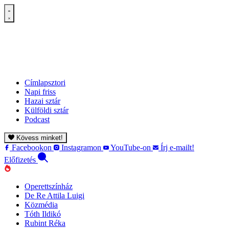
Címlapsztori
Napi friss
Hazai sztár
Külföldi sztár
Podcast
Kövess minket!
Facebookon
Instagramon
YouTube-on
Írj e-mailt!
Előfizetés
Operettszínház
De Re Attila Luigi
Közmédia
Tóth Ildikó
Rubint Réka