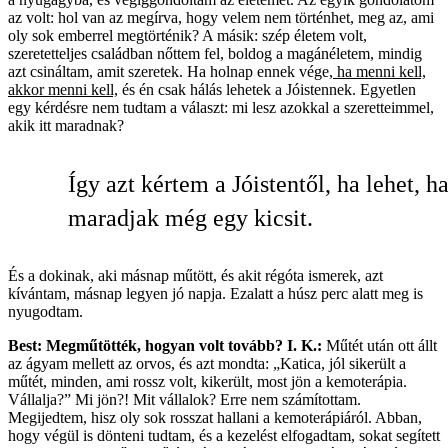
az volt: hol van az megírva, hogy velem nem történhet, meg az, ami
oly sok emberrel megtörténik? A másik: szép életem volt,
szeretetteljes családban nőttem fel, boldog a magánéletem, mindig
azt csináltam, amit szeretek. Ha holnap ennek vége,
ha menni kell,
akkor menni kell,
és én csak hálás lehetek a Jóistennek. Egyetlen
egy kérdésre nem tudtam a választ: mi lesz azokkal a szeretteimmel,
akik itt maradnak?
Így azt kértem a Jóistentől, ha lehet, h
maradjak még egy kicsit.
És a dokinak, aki másnap műtött, és akit régóta ismerek, azt
kívántam, másnap legyen jó napja. Ezalatt a húsz perc alatt meg is
nyugodtam.
Best: Megműtötték, hogyan volt tovább?
I. K.:
Műtét után ott állt
az ágyam mellett az orvos, és azt mondta: „Katica, jól sikerült a
műtét, minden, ami rossz volt, kikerült, most jön a kemoterápia.
Vállalja?” Mi jön?! Mit vállalok? Erre nem számítottam.
Megijedtem, hisz oly sok rosszat hallani a kemoterápiáról. Abban,
hogy végül is dönteni tudtam, és a kezelést elfogadtam, sokat segített