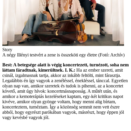
Story
A négy Illényi testvért a zene is összeköti egy életre (Fotó: Archív)
Best: A betegsége alatt is végig koncertezett, turnézott, soha nem
láttam fáradtnak, kimerültnek.
I. K.:
Ha az ember szereti, amit
csinál, izgalmasnak tartja, akkor az inkább feltölti, mint fárasztja.
Legalábbis én így vagyok a zenéléssel, énekléssel, tánccal. Egyetlen
olyan nap van, amikor szeretek és tudok is pihenni, az a koncertet
követő, amit úgy hívok: koncertmásnaposság. A műtét után, és
amikor a kemoterápiás kezeléseket kaptam, egy-két kritikus napot
kivéve, amikor olyan gyönge voltam, hogy menni alig bírtam,
koncerteztem, turnéztam. Így a közönség semmit nem vett észre
abból, hogy egyrészt parókában vagyok, másrészt, hogy éppen jól
vagy kevésbé vagyok jól.