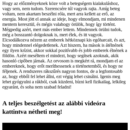
Hogy az előzményeknek köze volt a betegségem kialakuláshoz,
vagy sem, nem tudom. Szerencsére túl vagyok rajta. Amíg­ beteg
voltam, nem akartam beszélni róla, mert arra kellett az erő, az
energia. Most jött el annak az ideje, hogy elmondjam, mi mindenen
mentem keresztül, és mégis valahogy örülök, hogy így történt.
Mégpedig azért, mert más ember lettem. Mindennek örülni tudok,
még a bosszantó dolgoknak is, mert élek, és itt vagyok.
Elcsodálkozva nézem az emberek hétköznapi kis egóharcait, és azt,
hogy mindennel elégedetlenek. Azt hiszem, ha mások is átélnének
egy ilyen krízist, akkor sokkal pozitívabb és jobb emberek élnének a
földön. Azért meséltem el mindezt, hogy segítsek azoknak, akik
hasonló cipőben járnak. Az orvosom is megkért rá, mondjam el az
embereknek, hogy erőt meríthessenek a történetemből, és hogy ne
féljenek. A rendszeres rákszűrés nagyon fontos, de a legfontosabb
az, hogy ebből fel lehet állni, ezt végig lehet csinálni. Igenis meg
lehet gyógyulni a rákból, csak küzdeni, bízni kell fizikailag, lelkileg
egyaránt, és soha nem szabad feladni!
A teljes beszélgetést az alábbi videóra
kattintva nétheti meg!