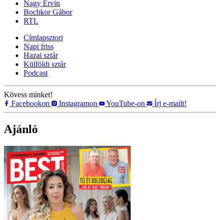
Nagy Ervin
Bochkor Gábor
RTL
Címlapsztori
Napi friss
Hazai sztár
Külföldi sztár
Podcast
Kövess minket!
Facebookon
Instagramon
YouTube-on
Írj e-mailt!
Ajánló