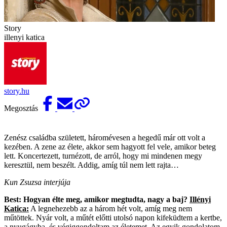
Story
illenyi katica
story.hu
Megosztás
Zenész családba született, háromévesen a hegedű már ott volt a
kezében. A zene az élete, akkor sem hagyott fel vele, amikor beteg
lett. Koncertezett, turnézott, de arról, hogy mi mindenen megy
keresztül, nem beszélt. Addig, amíg túl nem lett rajta…
Kun Zsuzsa interjúja
Best: Hogyan élte meg, amikor megtudta, nagy a baj?
Illényi
Katica:
A legnehezebb az a három hét volt, amíg meg nem
műtöttek. Nyár volt, a műtét előtti utolsó napon kifeküdtem a kertbe,
a nyugágyba, és végiggondoltam az életemet. Az egyik gondolatom