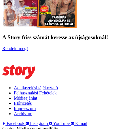
A Story friss számát keresse az újságosoknál!
Rendeld meg!
Adatkezelési tájékoztató
Felhasználási Feltételek
Médiaajánlat
Előfizetés
Impresszum
Archívum
Facebook
Instagram
YouTube
E-mail
Central Médiacsoport portfólió