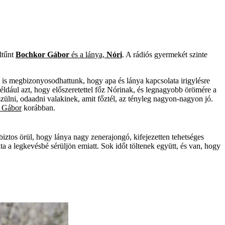
ltűnt
Bochkor Gábor
és a lánya,
Nóri
. A rádiós gyermekét szinte
l is megbizonyosodhattunk, hogy apa és lánya kapcsolata irigylésre
éldául azt, hogy előszeretettel főz Nórinak, és legnagyobb örömére a
szülni, odaadni valakinek, amit főztél, az tényleg nagyon-nagyon jó.
 Gábor
korábban.
s biztos örül, hogy lánya nagy zenerajongó, kifejezetten tehetséges
ta a legkevésbé sérüljön emiatt. Sok időt töltenek együtt, és van, hogy