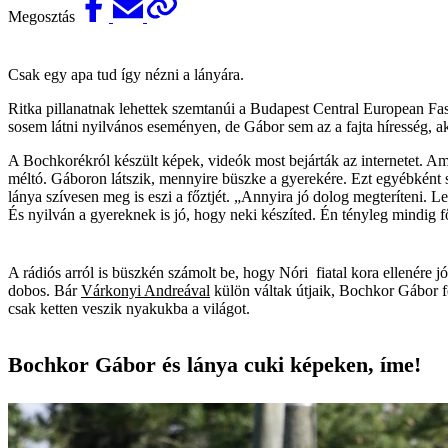
Megosztás
Csak egy apa tud így nézni a lányára.
Ritka pillanatnak lehettek szemtanúi a Budapest Central European Fa
sosem látni nyilvános eseményen, de Gábor sem az a fajta híresség, a
A Bochkorékról készült képek, videók most bejárták az internetet. Ame
méltó. Gáboron látszik, mennyire büszke a gyerekére. Ezt egyébként se
lánya szívesen meg is eszi a főztjét. „Annyira jó dolog megteríteni. 
És nyilván a gyereknek is jó, hogy neki készíted. Én tényleg mindig f
A rádiós arról is büszkén számolt be, hogy Nóri fiatal kora ellenére jól
dobos. Bár
Várkonyi Andreával
külön váltak útjaik, Bochkor Gábor fel
csak ketten veszik nyakukba a világot.
Bochkor Gábor és lánya cuki képeken, íme!