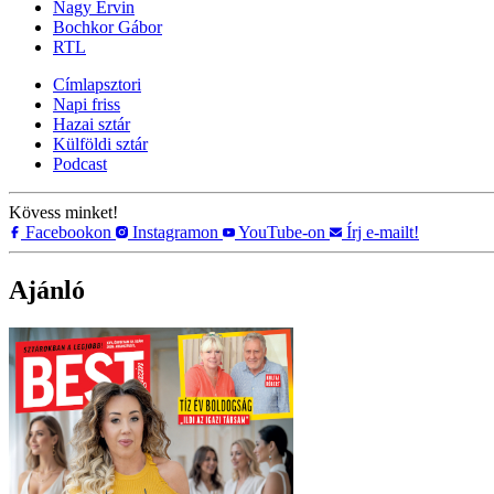
Nagy Ervin
Bochkor Gábor
RTL
Címlapsztori
Napi friss
Hazai sztár
Külföldi sztár
Podcast
Kövess minket!
Facebookon
Instagramon
YouTube-on
Írj e-mailt!
Ajánló