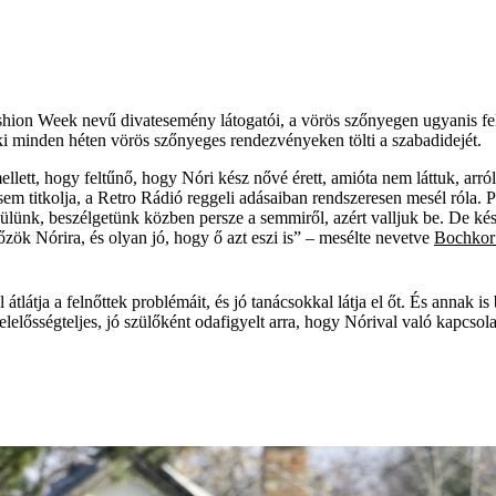
shion Week nevű divatesemény látogatói, a vörös szőnyegen ugyanis fe
ki minden héten vörös szőnyeges rendezvényeken tölti a szabadidejét.
llett, hogy feltűnő, hogy Nóri kész nővé érett, amióta nem láttuk, arró
m titkolja, a Retro Rádió reggeli adásaiban rendszeresen mesél róla. P
Leülünk, beszélgetünk közben persze a semmiről, azért valljuk be. De ké
őzök Nórira, és olyan jó, hogy ő azt eszi is” – mesélte nevetve
Bochkor
 átlátja a felnőttek problémáit, és jó tanácsokkal látja el őt. És annak i
elősségteljes, jó szülőként odafigyelt arra, hogy Nórival való kapcsola