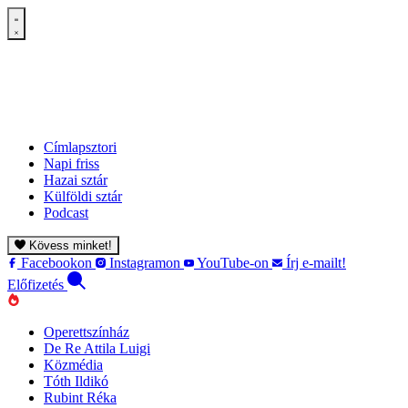
Címlapsztori
Napi friss
Hazai sztár
Külföldi sztár
Podcast
Kövess minket!
Facebookon
Instagramon
YouTube-on
Írj e-mailt!
Előfizetés
Operettszínház
De Re Attila Luigi
Közmédia
Tóth Ildikó
Rubint Réka