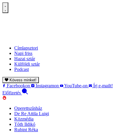
Címlapsztori
Napi friss
Hazai sztár
Külföldi sztár
Podcast
Kövess minket!
Facebookon
Instagramon
YouTube-on
Írj e-mailt!
Előfizetés
Operettszínház
De Re Attila Luigi
Közmédia
Tóth Ildikó
Rubint Réka