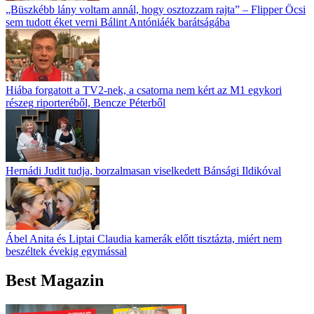
„Büszkébb lány voltam annál, hogy osztozzam rajta” – Flipper Öcsi
sem tudott éket verni Bálint Antóniáék barátságába
Hiába forgatott a TV2-nek, a csatorna nem kért az M1 egykori
részeg riporteréből, Bencze Péterből
Hernádi Judit tudja, borzalmasan viselkedett Bánsági Ildikóval
Ábel Anita és Liptai Claudia kamerák előtt tisztázta, miért nem
beszéltek évekig egymással
Best Magazin