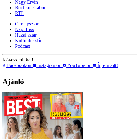
Nagy Ervin
Bochkor Gábor
RTL
Címlapsztori
Napi friss
Hazai sztár
Külföldi sztár
Podcast
Kövess minket!
Facebookon
Instagramon
YouTube-on
Írj e-mailt!
Ajánló