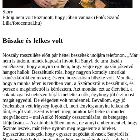
Story
Eddig nem volt köztudott, hogy jóban vannak (Fotó: Szabó
Lilla/fotocentral.hu)
Büszke és lelkes volt
Noszály rosszulléte előtt pár héttel beszéltek utoljára telefonon. „Már
nem is tudom, minek kapcsán hívott fel ­Sanyi, de arra tisztán
emlékszem, hogy annyira örültem, hogy végre egy igazán jókedvű
hangot hallok. Beszéltünk róla, hogy nagyon komoly amerikai
színészkörökben mozog, és erre borzasztóan büszke volt. Mondta,
hogy a munka téren is rendben van, a Sztárboxról is beszéltünk, és
persze a magánéletről is kérdeztem. Azt mondta, ezt az életvitelt, a
sok utazgatást nehezen bírják mellette a nők, úgyhogy jól érzi most
magát egyedül. De elégedett volt mindennel. Bevallom, egy jó
értelemben vett irigység fogott el, mert tényleg annyira lelkesnek
tűnt, és jól volt. Ezért is lepett meg, amikor két hétre rá minden
megváltozott – utal Anikó ­Noszály összeomlására, és betegsége
kiújulására. – Az utóbbi időben annyi, de annyi ember ment el, hogy
őszinte leszek, már félve nyitom meg reggelente a híreket.
Egyszerűen rettegek, hogy egyszer tragédiát olvasok Sanyiról is!
Nagyon drukkolok, hogy sikerüljön meggyógyulnia és stabilnak