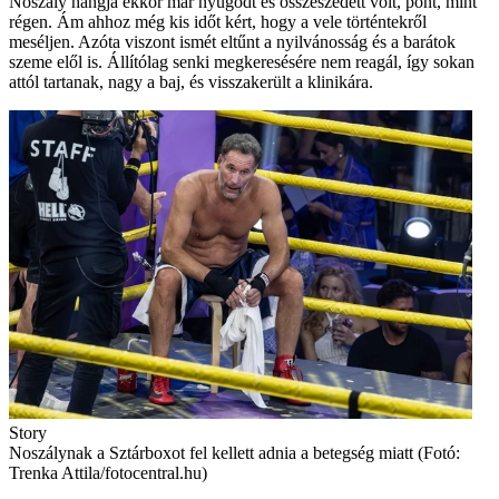
Noszály hangja ekkor már nyugodt és összeszedett volt, pont, mint
régen. Ám ahhoz még kis időt kért, hogy a vele történtekről
meséljen. Azóta viszont ismét eltűnt a nyilvánosság és a barátok
szeme elől is. Állítólag senki megkeresésére nem reagál, így sokan
attól tartanak, nagy a baj, és visszakerült a klinikára.
Story
Noszálynak a Sztárboxot fel kellett adnia a ­betegség miatt (Fotó:
Trenka Attila/fotocentral.hu)