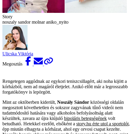
Story
noszaly sandor molnar aniko_nyito
Ulicska Viktória
Megosztás
Rengetegen aggódnak az egykori teniszcsillagért, aki noha kijött a
kórházból, nem ad magáról életjelet. Anikó előtt már a legrosszabb
forgatókönyv is lepörgött.
Mint az októberben kiderült,
Noszály Sándor
közösségi oldalán
megosztott követhetetlen és sokszor zagyvának tűnő videói nem
tudatmódosító hatására vagy alkoholos befolyásoltság alatt
készültek, zavara az újra kiújuló
bipoláris betegségének
volt
betudható. Hetekkel ezelőtt, elsőként a
story.hu érte utol a sportolót
,
épp miután elhagyta a kórházat, ahol egy orvosi csapat kezelte.