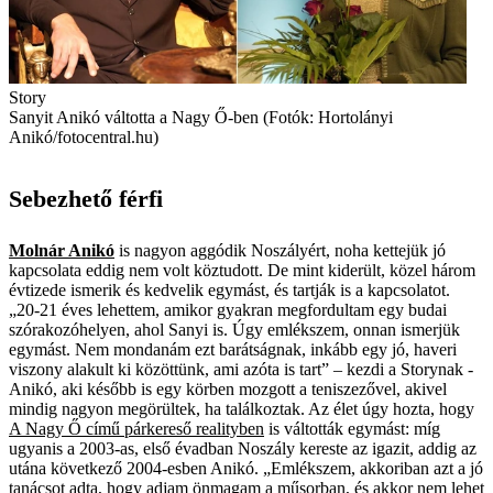
Story
Sanyit Anikó ­váltotta a Nagy Ő-ben (Fotók: Hortolányi
Anikó/fotocentral.hu)
Sebezhető férfi
Molnár Anikó
is nagyon aggódik Noszályért, noha kettejük jó
kapcsolata eddig nem volt köztudott. De mint kiderült, közel három
évtizede ismerik és kedvelik egymást, és tartják is a kapcsolatot.
„20-21 éves lehettem, amikor gyakran megfordultam egy budai
szórakozóhelyen, ahol ­Sanyi is. Úgy emlékszem, onnan ismerjük
egymást. Nem mondanám ezt barátságnak, inkább egy jó, haveri
viszony alakult ki közöttünk, ami azóta is tart” – kezdi a Storynak ­
Anikó, aki később is egy körben mozgott a teniszezővel, akivel
mindig nagyon megörültek, ha találkoztak. Az élet úgy hozta, hogy
A Nagy Ő című párkereső realityben
is váltották egymást: míg
ugyanis a 2003-as, első évadban Noszály kereste az igazit, addig az
utána következő 2004-esben Anikó. „Emlékszem, akkoriban azt a jó
tanácsot adta, hogy adjam önmagam a műsorban, és akkor nem lehet