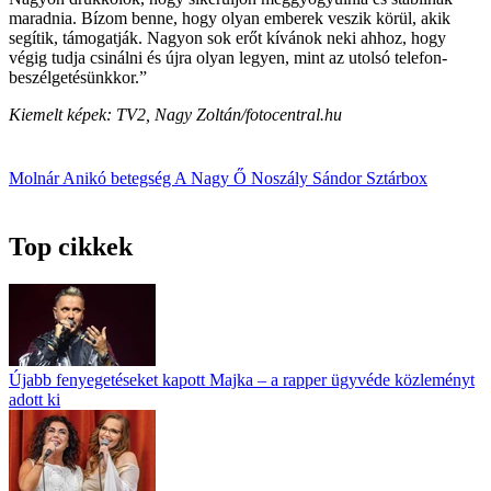
maradnia. Bízom benne, hogy olyan emberek veszik körül, akik
segítik, támogatják. Nagyon sok erőt kívánok neki ahhoz, hogy
végig tudja csinálni és újra olyan legyen, mint az utolsó telefon­
beszélgetésünkkor.”
Kiemelt képek: TV2, Nagy Zoltán/fotocentral.hu
Molnár Anikó
betegség
A Nagy Ő
Noszály Sándor
Sztárbox
Top cikkek
Újabb fenyegetéseket kapott Majka – a rapper ügyvéde közleményt
adott ki