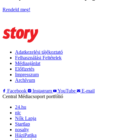
Rendeld meg!
Adatkezelési tájékoztató
Felhasználási Feltételek
Médiaajánlat
Előfizetés
Impresszum
Archívum
Facebook
Instagram
YouTube
E-mail
Central Médiacsoport portfólió
24.hu
nlc
Nők Lapja
Startlap
nosalty
HáziPatika