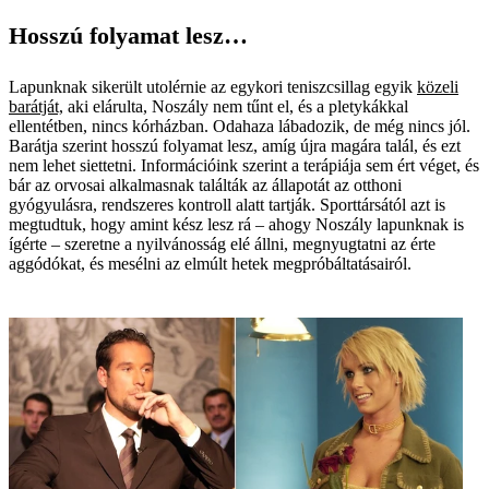
Hosszú folyamat lesz…
Lapunknak sikerült utolérnie az egykori teniszcsillag egyik
közeli
barátját,
aki elárulta, Noszály nem tűnt el, és a pletykákkal
ellentétben, nincs kórházban. Odahaza lábadozik, de még nincs jól.
Barátja szerint ­hosszú folyamat lesz, amíg újra magára talál, és ezt
nem lehet siettetni. Információink szerint a terápiája sem ért véget, és
bár az orvosai alkalmasnak találták az állapotát az otthoni
gyógyulásra, rendszeres kontroll alatt tartják. Sporttársától azt is
megtudtuk, hogy amint kész lesz rá – ahogy Noszály lapunknak is
ígérte – szeretne a nyilvánosság elé állni, megnyugtatni az érte
aggódókat, és mesélni az elmúlt hetek megpróbáltatásairól.