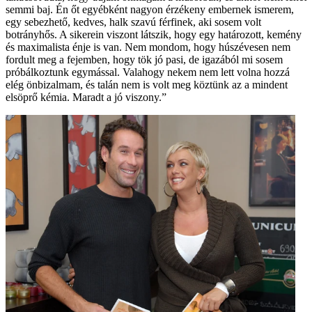
semmi baj. Én őt egyébként nagyon érzékeny embernek ismerem,
egy sebezhető, kedves, halk szavú férfinek, aki sosem volt
botrányhős. A sikerein viszont látszik, hogy egy határozott, kemény
és maximalista énje is van. Nem mondom, hogy húszévesen nem
fordult meg a fejemben, hogy tök jó pasi, de igazából mi sosem
próbálkoztunk egymással. ­Valahogy nekem nem lett volna hozzá
elég önbizalmam, és talán nem is volt meg köztünk az a mindent
elsöprő kémia. Maradt a jó viszony.”