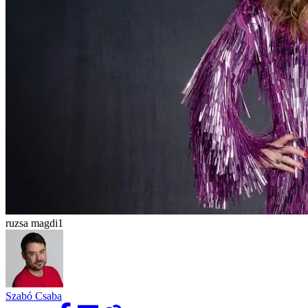
ruzsa magdi1
Szabó Csaba