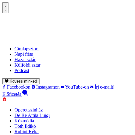
Címlapsztori
Napi friss
Hazai sztár
Külföldi sztár
Podcast
Kövess minket!
Facebookon
Instagramon
YouTube-on
Írj e-mailt!
Előfizetés
Operettszínház
De Re Attila Luigi
Közmédia
Tóth Ildikó
Rubint Réka