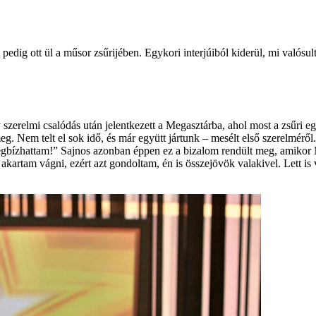
dig ott ül a műsor zsűrijében. Egykori interjúiból kiderül, mi valósul
 szerelmi csalódás után jelentkezett a Megasztárba, ahol most a zsűri e
g. Nem telt el sok idő, és már együtt jártunk – mesélt első szerelméről. 
megbízhattam!” Sajnos azonban éppen ez a bizalom rendült meg, amikor 
artam vágni, ezért azt gondoltam, én is összejövök valakivel. Lett is