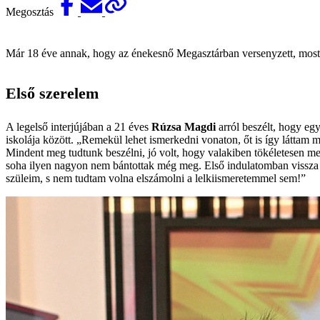
Megosztás
Már 18 éve annak, hogy az énekesnő Megasztárban versenyzett, most pe
Első szerelem
A legelső interjújában a 21 éves
Rúzsa Magdi
arról beszélt, hogy egy
iskolája között. „Remekül lehet ismerkedni vonaton, őt is így láttam me
Mindent meg tudtunk beszélni, jó volt, hogy valakiben tökéletesen 
soha ilyen nagyon nem bántottak még meg. Első indulatomban vissza ak
szüleim, s nem tudtam volna elszámolni a lelkiismeretemmel sem!”