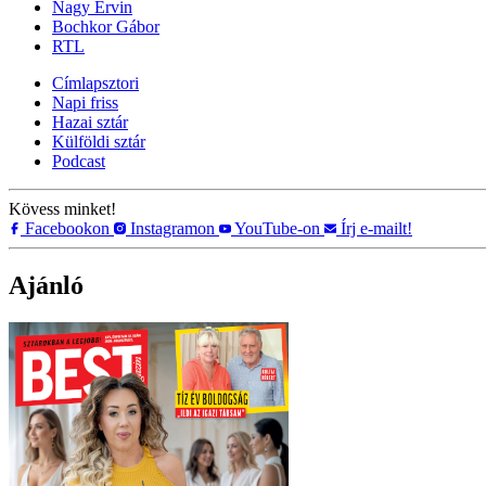
Nagy Ervin
Bochkor Gábor
RTL
Címlapsztori
Napi friss
Hazai sztár
Külföldi sztár
Podcast
Kövess minket!
Facebookon
Instagramon
YouTube-on
Írj e-mailt!
Ajánló