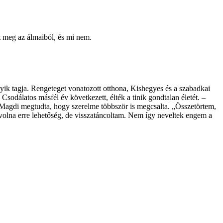
t meg az álmaiból, és mi nem.
gyik tagja. Rengeteget vonatozott otthona, Kishegyes és a szabadkai
Csodálatos másfél év következett, élték a tinik gondtalan életét. –
Magdi megtudta, hogy szerelme többször is megcsalta. „Összetörtem,
 volna erre lehetőség, de visszatáncoltam. Nem így neveltek engem a