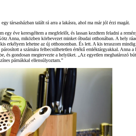
egy társasházban talált rá arra a lakásra, ahol ma már jól érzi magát.
nem egy éve keresgéltem a megfelelőt, és lassan kezdtem feladni a rem
 Götz Anna, miközben körbevezet minket óbudai otthonában. A hely ráadá
kis erkélyem lehetne az új otthonomban. És lett. A kis teraszom mindig 
l párosított a számára felbecsülhetetlen értékű emléktárgyakkal. Anna a l
e, és gondosan megtervezte a helyüket. „Az egyetlen meghatározó bútor
 színes párnákkal ellensúlyoztam.”