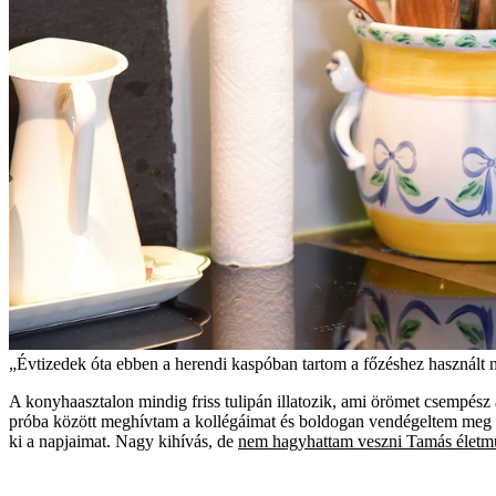
„Évtizedek óta ebben a herendi kaspóban tartom a főzéshez használt
A konyhaasztalon mindig friss tulipán illatozik, ami örömet csempész
próba között meghívtam a kollégáimat és boldogan vendégeltem meg az 
ki a napjaimat. Nagy kihívás, de
nem hagyhattam veszni Tamás életm