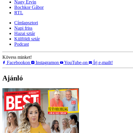
Nagy Ervin
Bochkor Gábor
RTL
Címlapsztori
Napi friss
Hazai sztár
Külföldi sztár
Podcast
Kövess minket!
Facebookon
Instagramon
YouTube-on
Írj e-mailt!
Ajánló