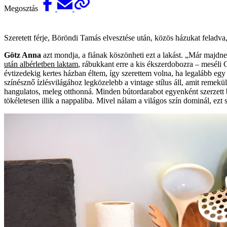
Megosztás
Szeretett férje, Böröndi Tamás elvesztése után, közös házukat feladva, 
Götz Anna
azt mondja, a fiának köszönheti ezt a lakást. „Már majd
után albérletben laktam
, rábukkant erre a kis ékszerdobozra – meséli
évtizedekig kertes házban éltem, így szerettem volna, ha legalább egy 
színésznő ízlésvilágához legközelebb a vintage stílus áll, amit remekü
hangulatos, meleg otthonná. Minden bútordarabot egyenként szerzett b
tökéletesen illik a nappaliba. Mivel nálam a világos szín dominál, ezt