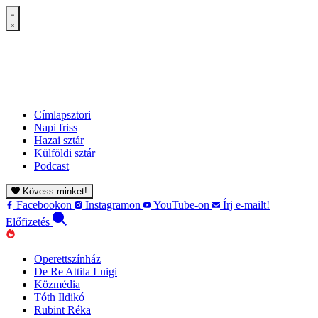
Címlapsztori
Napi friss
Hazai sztár
Külföldi sztár
Podcast
Kövess minket!
Facebookon
Instagramon
YouTube-on
Írj e-mailt!
Előfizetés
Operettszínház
De Re Attila Luigi
Közmédia
Tóth Ildikó
Rubint Réka