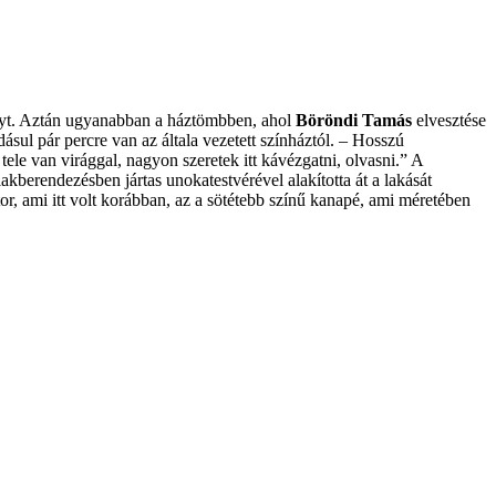
ényt. Aztán ugyanabban a háztömbben, ahol
Böröndi Tamás
elvesztése
sul pár percre van az általa vezetett színháztól. – Hosszú
tele van virággal, nagyon szeretek itt kávézgatni, olvasni.” A
akberendezésben jártas unokatestvérével alakította át a lakását
, ami itt volt korábban, az a sötétebb színű kanapé, ami méretében