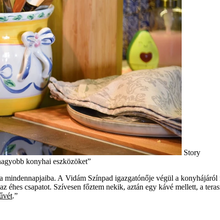
Story
 nagyobb konyhai eszközöket”
 a mindennapjaiba. A Vidám Színpad igazgatónője végül a konyhájáról me
éhes csapatot. Szívesen főztem nekik, aztán egy kávé mellett, a teraszo
űvét
.”